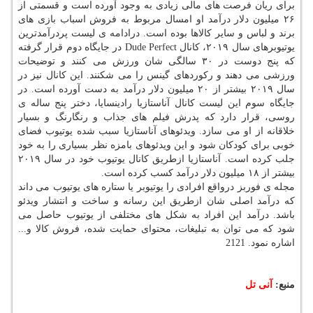
برای ریان فرصت های مالی زیادی به وجود آورده است و قسمتی از
۲۶ میلیون دلار درآمد او امسال مربوط به فروش اسباب بازی های
برند و لباس و سایر كالاها بوده است. درادامه ی لیست پردرآمدترین
یوتیوبرهای سال ۲۰۱۹، كانال Dude Perfect در جایگاه دوم قرار گرفته
كه پنج دوست در ۳۰ سالگی شان ورزش می كنند و توضیحات
ورزشی می دهند و ركوردهای گینس را می شكنند. این كانال نیز در
سال ۲۰۱۹ بیشتر از ۲۰ میلیون دلار درآمد به دست آورده است. در
جایگاه سوم این لیست كانال آناستازیا رادینسایا، دختر پنج ساله ی
روسی، قرار دارد كه پدرش فیلم های جذاب و رنگارنگ و بسیار
خلاقانه از او می سازد. ویدئوهای آناستازیا سبب شده یوتیوب فضای
خوبی برای كودكان شود و این ویدئوهای بامزه نظر بسیاری را به خود
جلب كرده است. آناستازیا ازطریق كانال یوتیوب خود در سال ۲۰۱۹
بیشتر از ۱۸ میلیون دلار درآمد كسب كرده است.
مجله ی فوربز درواقع افرادی را یوتیوبر یا ستاره های یوتیوب می داند
كه درآمد اصلی شان ازطریق این رسانه و ساخت و انتشار ویدئو
باشد. درآمد این افراد به شكل های مختلفی از یوتیوب حاصل می
شود كه می توان به تبلیغات، محتوای حمایت شده، فروش كالا و...
اشاره نمود. 2121
منبع:
آنی تل