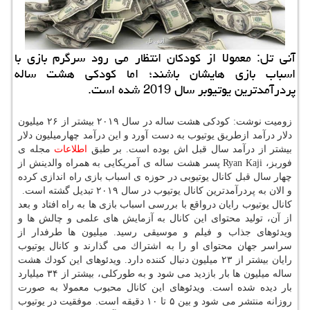
آنی تل: معمولا از كودكان انتظار می رود سرگرم بازی با
اسباب بازی هایشان باشند؛ اما كودكی هشت ساله
پردرآمدترین یوتیوبر سال 2019 شده است.
زومیت نوشت: كودكی هشت ساله در سال ۲۰۱۹ بیشتر از ۲۶ میلیون
دلار درآمد ازطریق یوتیوب به دست آورد و این درآمد چهارمیلیون دلار
بیشتر از درآمد سال قبل اش بوده است. بر طبق
اطلاعات
مجله ی
فوربز، Ryan Kaji پسر هشت ساله ی آمریكایی به همراه والدینش از
چهار سال قبل كانال یوتیوبی در حوزه ی اسباب بازی راه اندازی كرده
و الان به پردرآمدترین كانال یوتیوب در سال ۲۰۱۹ تبدیل گشته است.
كانال یوتیوب رایان درواقع با بررسی اسباب بازی ها به راه افتاد و بعد
از آن، تولید محتوای این كانال به آزمایش های علمی و چالش ها و
ویدئوهای جذاب و فیلم و موسیقی رسید. میلیون ها طرفدار از
سراسر جهان محتوای او را به اشتراك می گذارند و كانال یوتیوب
رایان بیشتر از ۲۳ میلیون دنبال كننده دارد. ویدئوهای این كودك هشت
ساله میلیون ها بار بازدید می شود و به طوركلی، بیشتر از ۳۴ میلیارد
بار دیده شده است. ویدئوهای این كانال محبوب معمولا به صورت
روزانه منتشر می شود و بین ۵ تا ۱۰ دقیقه است. موفقیت در یوتیوب