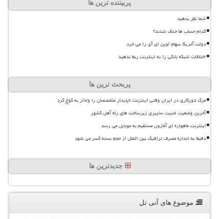
پربیننده ترین ها
شما نظر بدهید
کدام حساب ها حذف شدند؟
دولت آمریکا سهام اوپن ای آی را می خرد
اختلالات شبکه بانکی را به اینترنت ربط ندهید
پربحث ترین ها
مرگ دورکاری در ایران وقتی اینترنت ناپایدار متخصصان را وادار به کوچ کرد
آخرین وضعیت امنیت سایبری زیرساخت های راه آهن کشور
اینترنت ماهواره ای آمازون مستقیم به موبایل می رسد
دقیقا به اندازه مصرف ترافیک بین الملل از حجم بسته کسر می شود
جدیدترین ها
موضوع های آنی تل