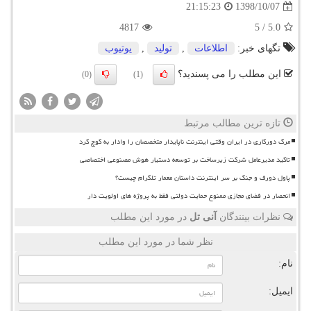
1398/10/07
21:15:23
4817
5
/
5.0
تگهای خبر:
اطلاعات
,
تولید
,
یوتیوب
این مطلب را می پسندید؟
(0)
(1)
تازه ترین مطالب مرتبط
مرگ دورکاری در ایران وقتی اینترنت ناپایدار متخصصان را وادار به کوچ کرد
تاکید مدیرعامل شرکت زیرساخت بر توسعه دستیار هوش مصنوعی اختصاصی
پاول دورف و جنگ بر سر اینترنت داستان معمار تلگرام چیست؟
انحصار در فضای مجازی ممنوع حمایت دولتی فقط به پروژه های اولویت دار
نظرات بینندگان
آنی تل
در مورد این مطلب
نظر شما در مورد این مطلب
نام:
ایمیل: