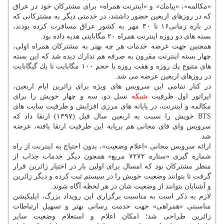
«مكالمه»، «پیامك» و «اینترنت همراه» برای مشتركان خود در عراق
كه در روزهای اربعین حضور داشتند، در خدمتی دیگر به مشتركانی كه
در بازه زمانی۱۶ تا ۳۰ مهر به كشور عراق مسافرت كرده بودند،
بسته های دو روزه اینترنت همراه ۲۰ مگابایتی هدیه داده بود.
همچنین جهت عرضه خدمات هر چه بهتر به مشتركان همراه اولی،
چهار بسته اینترنت مقرون به صرفه هم تدارك دیده شد كه این بسته
های متنوع یك روزه و هفت روزه با حجم ۱۰۰ مگابایت تا یك گیگابایت
در روزهای اربعین عرضه می شد.
در كنار تمامی این سرویس های ویژه برای زائرین ایام اربعین،
اپراتور اول ظرفیت
شبكه
نسل دو، سه و چهار خویش را برای
مكالمه و اینترنت، در پایانه های مرزی افزایش و ظرفیت سایت های
BTS خویش را نسبت به اربعین سال قبل (۱۳۹۷) ارتقا داد كه
سرویس وای فای مجانی هم برپایه این ظرفیت ارتقا یافته، عرضه
شد.
ارائه سرویس مجانی «اعلام وضعیت»، بدون احتیاج به اینترنت از راه
شماره گیری «ستاره ۷۲۷۲ مربع» همچون دیگر خدمات جذاب از
منظر مشتركان بود كه امسال برای اولین بار در اختیار زائرین قرار
گرفت تا بتوانند وضعیت خویش را در سیستم ثبت كرده و دیگر زائرین
و آشنایان بتوانند از وضعیت شان در هر لحظه آگاه شوند.
لازم به ذكر است به مناسبت برگزاری این رویداد بزرگ، اپلیكیشن
مناسبتی «همراهی» جهت خدمت رسانی بهتر و تسهیل ارتباطات
زائرین طراحی شد؛ امكان اعلام و استعلام وضعیت سایر