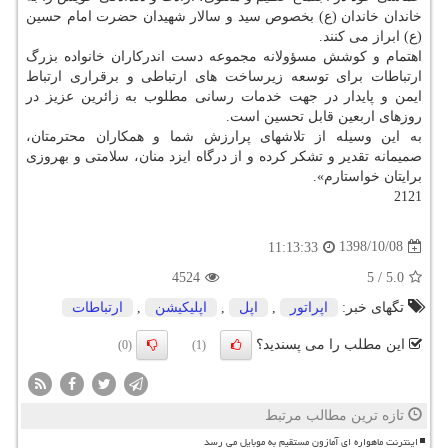
خاندان خاندان (ع) بخصوص سید و سالار شهیدان حضرت امام حسین
(ع) ابراز می كنند.
اهتمام و كوشش مسؤولانه مجموعه دست اندركاران خانواده بزرگ
ارتباطات برای توسعه زیرساخت های ارتباطی و برقراری ارتباط
ایمن و پایدار در جهت خدمات رسانی مطلوب به زائرین عزیز در
روزهای اربعین قابل تحسین است.
به این وسیله از تلاشهای پرارزش شما و همكاران محترمتان،
صمیمانه تقدیر و تشكر كرده و از درگاه ایزد منان، سلامتی و بهروزی
برایتان خواستارم».
2121
1398/10/08
11:13:33
4524
5
/
5.0
تگهای خبر:
اپراتور
,
اپل
,
اپلیكیشن
,
ارتباطات
این مطلب را می پسندید؟
(0)
(1)
تازه ترین مطالب مرتبط
اینترنت ماهواره ای آمازون مستقیم به موبایل می رسد