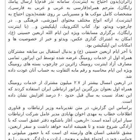
زائران(بدون احتیاج به اینترنت)، سامانه نذر قدم(با ارسال پیامك
رایگان)، مترجم همراه(فارسی به عربی و عربی به فارسی)،
مشخصات كامل موكب ها و مسیریابی بر روی نقشه(بدون احتیاج به
اینترنت)، ارائه انواع مختلف محتوای آموزشی، فرهنگی و... در
چارچوب ویدئو، نوا، كتاب الكترونیك، اپلیكیشن و... (با اینترنت
رایگان)، برگزاری مسابقات ویژه این ایام الله اربعین حسینی (ع)،
امكان به اشتراك گذاری عكس، ویدئو و خبر از خصوصیت ها و
امكانات این اپلیكیشن بود.
با آخر ایام اربعین حسینی (ع) و بدنبال استقبال بی سابقه مشتركان
همراه اول از خدمات رومینگ عرضه شده توسط این اپراتور، تمامی
مصارف آزاد اینترنت رومینگ زائرین در چارچوب بسته های رومینگ
ویژه این ایام محاسبه و رقم مابه التفاوت به حساب آنان عودت داده
شد.
در اربعین امسال بیشتر از ۲.۷ میلیون مشترك از خدمات رومینگ
همراه اول بعنوان بزرگترین اپراتور ارتباطی ایران استفاده كردند كه
این تعداد نسبت به سال قبل حدود ۶۰ درصد افزایش نشان داده
است.
براساس این گزارش، در متن تقدیرنامه وزیر ارتباطات و فناوری
اطلاعات خطاب به مهدی اخوان بهابادی مدیر عامل شركت ارتباطات
سیار ایران آمده است: «اربعین، آغاز باشكوه دفتر عشق است كه با
آزادگی شروع شده و تا همیشه ادامه خواهد داشت و سفر اربعین،
مشق عاشقی انسان های وارسته ای است كه با حضور میلیونی و
حماسی خود در اجتماع عظیم و معنوی، ارادت و دلدادگی خویش را به