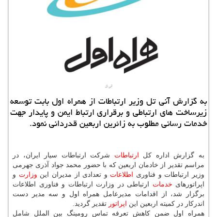
به گزارش آنی تل وزیر ارتباطات از همراه اول بابت توسعه
زیرساخت های ارتباطی و برقراری ارتباط ایمن و پایدار جهت
خدمات رسانی مطلوب به زائرین اربعین قدردانی نمود.
به گزارش اداره كل
ارتباطات
شركت ارتباطات سیار ایران، در
مراسم تقدیر از خادمان اربعین كه با حضور محمد جواد آذری جهرمی
وزیر ارتباطات و فناوری
اطلاعات
و تعدادی از مدیران این
وزارت
و
اپراتورهای
خدمات
ارتباطی در وزارت ارتباطات و فناوری اطلاعات
برگزار شد، از اقدامات مدیرعامل همراه اول و سه مدیر دست
اندركار در كمیته اربعین این
اپراتور
تقدیر گردید.
همراه اول ضمن كاهش تعرفه تماس رومینگ بین الملل شامل