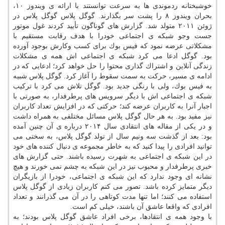
خوشبختانه ردموندی ها به سرعت توانستند با ارائه ی ویندوز ۱۰،
بحران ویندوز ۸ را پشت سر بگذارند. گوگل پلاس گوگل پلاس در
ژوئن ۲۰۱۱ متولد شد. گزارش های گوناگون تأیید كردند غول موتور
جست وجو شبكه ی اجتماعی خودرا با هدف رقابت مستقیم با
مشكلاتی عرضه نمود كه فیس بوك برای كسب وكارش بوجود آورده
بود. گوگل ادعا می كرد شبكه ی اجتماعی اش همه ی مشكلات
زندگی آنلاین و اشتراك گذاری محتوا را حل خواهد كرد؛ ادعایی كه در
ادامه ی مسیر، حركت به سمت سقوط را آغاز كرد. گوگل پلاس شبیه
به فیس بوك، ولی با رنگی جدید بود. گوگل تلاش می كرد با تركیب
شبكه ی اجتماعی اش با دیگر سرویس های پرطرفدار، به صورتی با
اجبار آنرا به كاربران عرضه كند؛ حركتی كه در افزایش تعداد كاربران
نیز مفید بود. به هر حال گوگل پلاس مسائل مختلفی به همراه داشت
و در یكی از مقاله های انتقادی سال ۲۰۱۴ درباره ی آن چنین آمده
بود: بعد از گذشت سه ونیم سال از تولد گوگل پلاس، به سختی می
توانید افرادی را پیدا كنید كه به خاطر مجموعه ی دنبال كننده های خود
در این شبكه ی اجتماعی به شهرت رسیده باشند. حتی گزارش های
خبری پرطرفدار و محبوب نیز در این شبكه به چشم نمی خورند و هیچ
نشانه ای وجود ندارد كه این شبكه ی اجتماعی، خودرا از بازیگران
دیگر متمایز كرده باشد. تصور می كنم كاربران زیادی از گوگل پلاس
استفاده می كنند؛ اما تنها مدت كوتاهی را در آن می گذرانند و تعداد
افرادی كه واقعا عاشق آن باشند، خیلی كم است.
با وجود همه ی انتقادها، برخی افراد عاشق گوگل پلاس بودند؛ به