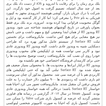
بلك بری زمان را برای رقابت با اندروید و iOS از دست داد بلك بری
بعد از چند سال اشتباه، تصمیم گرفت به اصول خود بازگردد. این
شركت با درك جریان بازار، گوشی هوشمند اندرویدی مجهز به كیبورد
فیزیكی به نام Priv را معرفی كرد؛ اما كار از كار گذشته بود و اپل و
گوگل محبوبیت فراوانی پیدا كرده بودند. امروزه، برند بلك بری فقط
بعنوان پاورقی در تاریخ گوشیهای هوشمند شناخته می شود. ویندوز
RT ویندوز RT از همان ابتدا وضعیتی كیج و مبهم داشت و حتی نامش
نیز هیچ معنایی برای هیچ كس نداشت. مایكروسافت برای نخستین
تبلت Surface RT از سیستم عامل مذكور بهره برد كه طراحی
دسكتاپی شبیه به ویندوز عادی داشت. البته ویندوز RT ویندوزی عادی
نبود و كاربر نمی توانست همه ی اپلیكیشن های محبوب ویندوزی
خودرا روی آن نصب كند. مایكروسافت زحمت توضیح محدودیت ها را
حتی برای كارمندان فروشگاه اختصاصی خود هم نكشیده بود.
ویندوز RT دركنار ایرادها و محدودیت ها، با محصولی بسیار ضعیف هم
متولد شده بود. Surface RT تبلتی كُند بود كه حتی اپلیكیشن های
كاربردی هم با آن عرضه نمی شد. محصول مذكور آن چنان سرنوشت
غم باری داشت كه ردموندی ها ۹۰۰ میلیون دلار خسارت را به علت
فروش نرفتن آن متقبل شدند. مایكروسافت تصور می كرد احیانا همه
خواستار Surface RT باشند؛ درحالی كه همه خواستار ویندوزی عادی
بودند. كنسول Steam در سال ۲۰۱۲، گزارشی در رسانه های فناوری
منتشر گردید كه عرضه ی كنسول بازی شركت Valve را ممكن می
دانست؛ كنسول بازی كه احیانا به صورت كامپیوتر شخصی لینوكسی