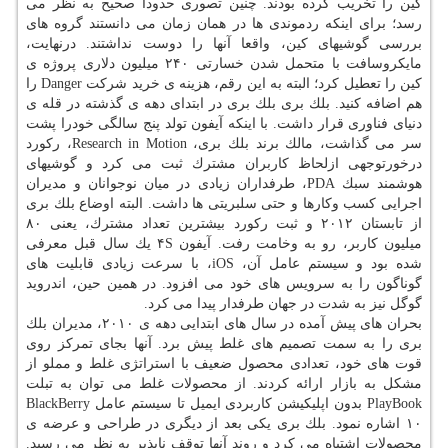
كین را تخریب كرده بودند. چنین تصوری حدودا صحیح به نظر می
رسد؛ برای اینكه ردموندی ها در همان زمان می دانستند گروه های
بررسی گوشیهای كین، واقعا آنها را دوست نداشتند. درنهایت،
مایكروسافت با متحمل شدن خسارتی ۲۴۰ میلیون دلاری پروژه ی
كین را تعطیل كرد؛ البته به این رقم، هزینه ی خرید شركت Danger را
هم اضافه كنید. بلك بری بلك بری در ابتدای دهه ی گذشته در قله ی
دنیای فناوری قرار داشت. با اینكه آیفون تولد پنج سالگی خودرا پشت
سر می گذاشت، مالك برند بلك بری، Research in Motion، ركورد
درخورتوجهی ازلحاظ كاربران مشترك ثبت می كرد و گوشیهای
هوشمند سبك PDA، طرفداران زیادی در میان نوجوانان و مدیران
اجرایی كسب وكارها و حتی سلبریتی ها داشت. البته اوضاع بلك بری
از تابستان ۲۰۱۲ و ثبت ركورد بیشترین تعداد مشترك، یعنی ۸۰
میلیون كاربر، رو به وخامت رفت. آیفون ۴S یك سال قبل معرفی
شده بود و سیستم عامل آن، iOS، با سرعت زیادی قابلیت های
گوناگون را به سرویس های خود می افزود. در همین حین، اندروید
گوگل نیز به شدت در جهان طرفدار پیدا می كرد.
بحران های پیش آمده در سال های ابتدایی دهه ی ۲۰۱۰، مدیران بلك
بری را به سمت تصمیم های غلط پیش برد. آنها بجای تمركز روی
قوت های خود، تعدادی محصول ضعیف با استراتژی غلط و مملو از
مشكل به بازار ارائه كردند. از محصولات غلط می توان به تبلت
PlayBook بدون اپلیكیشن كاربردی ایمیل تا سیستم عامل BlackBerry
۱۰ اشاره نمود. بلك بری یكی بعد از دیگری در طراحی و عرضه ی
محصولات اشتباه می كرد و روند آنها توقف ناپذیر به نظر می رسید.