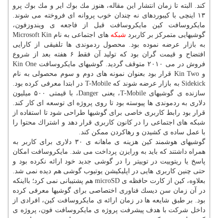
كند. البته تا زمان انتشار این مقاله، هنوز مك بوك ایر و مك بوك پرو
۱۳ اینچی با كیبوردهای نه چندان خوب پروانه ای فروخته می شوند.
مایكروسافت كین مایكروسافت قبل از فاجعه ی ویندوزفون،
گوشیهایی متمركز بر كاربرد
شبكه
های اجتماعی به نام Microsoft Kin
به بازار عرضه نموده بود. محصول ردموندی ها تلفیقی از كارایی
افتضاح و قیمت گران بود كه تولید آن فقط ۶ هفته بعد از شروع
فروش در می ۲۰۱۰ متوقف گردید. گوشیهای مایكروسافت Kin One
و Kin Two قرار بود بعنوان نمونه های دوم و سوم محصولی به نام
Sidekick به بازار عرضه شوند كه T-Mobile در ابتدا معرفی كرده بود.
سازنده ی گوشیهای T-Mobile، یعنی Danger، با قیمتی ۵۰۰ میلیون
دلاری به ردموندی ها پیوسته بود تا روی پروژه ای توسعه ای كار كند.
قرار بود رابط كاربری خاصی برای گوشیها طراحی شود تا استفاده از
شبكه های اجتماعی را در كانون كاربری قرار دهد و اشتراك محتوا را
با عمل ساده ی كشیدن و رهاكردن ممكن كند.
گوشیهای هوشمند كین هزینه ی ماهانه ی ۳۰ دلاری برای كاربر به
همراه داشتند كه باید به ورایزن پرداخت می شد. مایكروسافت امكان
پاسخ یا ریتوییت در توییتر را در گوشی جدید خود ارائه نكرده بود و
حتی چنین كاربری هایی در اپلیكیشن یوتیوب گوشی هم دیده نمی شد.
بعلاوه، كین از كارت حافظه ی microSD هم پشتیبانی نمی كرد؛ بااینكه
در آن زمان سن دیسك فناوری اختصاصی برای گوشیها معرفی كرده
بود. بر طبق شایعه ها در زمان ارائه ی مایكروسافت كین، افرادی از
داخل شركت با هدف پیشرفت پروژه ی مایكروسافت فون، پروژه ی