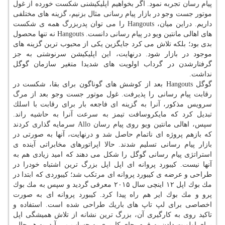
پیام رسان تجربه نمود. اگر بخواهیم اپلیكیشنی شكست خورده از غول
موتور جست وجو در بازار پیام رسانی مثال بزنیم، گزینه های مختلفی
داریم. دراین میان، Hangouts را می توان پدربزرگ همه ی شكست
های اهالی مانتین ویو در پیام رسانی دانست. Hangouts نه تنها محصول
بدی بود؛ بلكه تلاش می كرد جایگزین یكی از محبوب ترین گزینه های
موجود در بازار شود. درنهایت، این اپلیكیشن سرنوشتی به جز
گرفتارشدن در گرداب اولویت های شدیدا متغیر سازمان گوگل
نداشت.
گوگل Hangouts بعد از كوشش های گوناگون برای بقا، شكست در
رقابت پیام رسانی را پذیرفت. غول موتور جست وجو بعد از مرگ
سرویس مذكور، آنرا به گزینه ای فاجعه بار برای رقابت با اسلك
تبدیل كرد كه مایكروسافت تیمز به سرعت آنرا به حاشیه راند.
سپس، اهالی مانتین ویو روی پیام رسان Allo سرمایه گذاری كردند
كه بازهم پروژه ای ناتمام حاصل شد و درنهایت، آنها به صورتی در
بازار پیام رسانی تسلیم شدند. حالا اپراتورهای مخابراتی آینده ی
استراتژی پیام رسانی گوگل را شكل می دهند كه امید زیادی هم به
آنها نیست. كیبورد پروانه ای اپل اپل بزرگ ترین اشتباه خودرا در
طراحی و عرضه ی كیبورد پروانه ای مرتكب شد؛ كیبوردی كه ابتدا در
مك بوك اپل ۱۲ اینچی سال ۲۰۱۵ معرفی گردید و سپس به مك بوك
پرو و مك بوك ایر هم راه پیدا كرد. كیبورد پروانه ای به صورت
اخصاصی برای لپ تاپ های باریك طراحی شده است. استفاده و
تاكید روی به كارگیری آن، بزرگ ترین نشانه از تلاش همیشگی اپل
برای اولویت دادن به فرم بجای كاربری به حساب می آید. به هر حال،