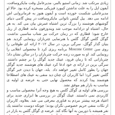
زیادی مرتكب شد. زمانی استیو بالمر، مدیرعامل وقت مایكروسافت،
آیفون اپل را به علت نداشتن كیبورد فیزیكی مسخره كرده بود. حالا او
مدیرعاملی شكست خورده است و آیفون هنوز به فرمانروایی اش
ادامه می دهد. بیل گیتس ناتوانی مایكروسافت در پیش گامی دنیای
گوشیهای هوشمند را بزرگ ترین اشتباه عمرش بیان می كند. به هر
حال، اشتباه او درادامه موجب شد ویندوزفون مانند قطاری از ریل
خارج شود؛ قطاری كه در زمان حركت نیز شتاب مناسبی نداشت.
گوگل گلس گوگل گلس با هنرنمایی چتربازان رونمایی گردید. هم
بنیان گذار گوگل، سرگی برین، در سال ۲۰۱۲ ارائه ای طوفانی را
روی سن Moscone Center برنامه ریزی كرد تا محصولی انقلابی را
رونمایی كند. او به صورت زنده حركت چتربازان را در سالن نشان داد؛
چتربازانی كه تا زمان فرود، عینك جدید گوگل را بر چشم داشتند.
سرگی برین در ارائه ی خود ادعا كرد عینك های هوشمند جدید گوگل
جهان را بطور كامل تغییر خواهند داد. بله، جهان با دیدن خبر گوگل
گلس تغییر كرد؛ اما كاربران آن چنان دید منفی به عینك های اصطلاحا
هوشمند پیدا كردند كه محصول نهایی حتی به عرضه ی اولیه ی
مناسب به بازار هم موفق نشد.
بررسی های اولیه ی گوگل گلس به هیچ وجه آنرا محصولی مناسب و
كاربردی نمی دانستند. عینك گوگل در بررسی ها ابزاری جدید برای
اعتیاد هرچه بیشتر مردم به فناوری معرفی می شد. بعلاوه، كاربران
از نكات منفی حریم خصوصی نگران بودند؛ چونكه دوست نداشتند یك
نفر همیشه با دوربین به آنها نگاه كند. عرضه ی گوگل گلس به بازار در