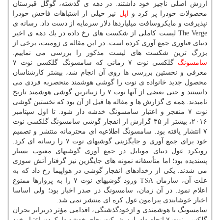
ارزش اصلی ناچیز خود داشتند. در دهه ی گذشته، گوگل قبرستان
محصولات خودرا پر كرد و
اپل
نیز خیلی از اشتباهات فاحش خودرا
نپذیرفت و مایكروسافت میلیاردها دلار سرمایه از دست داد. رسانه ی
The Verge لیست كاملی از شكست های رخ داده در یك دهه ی اخیر
دنیای فناوری جمع آوری كرده است. در این مقاله ی زومیت، برخی از
بزرگ ترین شكست های لیست مذكور را بررسی می نماییم.
سامسونگ
گلكسی نوت ۷ زمانی كه سامسونگ گلكسی نوت ۷
معرفی و نخستین بررسی ها روی آن انجام شد، بیشتر كارشناسان
محصول جدید خانواده ی نوت را گوشی هوشمند منحصربه فردی می
دانستند و حتی بعضی از آنها نوت ۷ را زیباترین گوشی هوشمند تاریخ
نامیدند. همه ی گزارش ها و مقاله ها قبل از آن بود كه نخستین گوشی
نوت ۷ منفجر و اعتبار سامسونگ خدشه دار شود. تا اول سپتامبر
۲۰۱۶، بیشتر از ۳۵ گزارش از انفجار گوشی سامسونگ گلكسی نوت
۷ انتشار یافته بود. سامسونگ اطلاعیه ای محترمانه منتشر و تصمیم
خود برای جمع آوری و جایگزینی گوشیهای نوت ۷ را رسانه ای كرد.
رویكرد غول دنیای موبایل در جمع آوری گوشیهای معیوب بسیار
پسندیده بود؛ اما متأسفانه نمونه های جایگزین نیز گرفتار آتش سوزی
می شدند. یكی از رخدادهای انفجار گوشی در هواپیما رخ داد كه به
علت آن، سازمان TSA ورود گوشیهای نوت ۷ را به پروازها ممنوع
اعلام نمود. در آن زمان، سامسونگ در صدر اخبار بود؛ ولی اساسا
اخبار خوشایندی پیرامون غول كره ای منتشر نمی شد.
سامسونگ با هوشمندی و ازخودگذشتگی، اقدامی مؤثر دربرابر بحران
گلكسی نوت ۷ انجام داد. این شركت بجای خدشه داركردن اعتبار خود