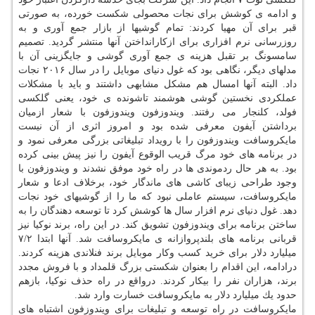
و ادامه ی كوشش برای نجات محصولی شكست خورده، به صورتی
قبر برای آن مهیا كردند: تمام گوشیها از بازار جمع آوری و به
روزرسانی نرم افزاری برای ازكارانداختن آنها منتشر گردید. تصمیم
سامسونگ بر تقبل هزینه ی جمع آوری گوشی و جایگزینی آن با
مدلهای دیگر، نگاهی بود كه غول دنیای موبایل را در سال ۲۰۱۶ نجات
داد. البته آنها امسال هم مشكل مشابهی داشتند و باید با مشكلات
عملكردی نخستین گوشی هوشمند تاشونده ی خود، یعنی گلكسی
فولد، كلنجار می رفتند. ویندوزفون ویندوزفون با شعار ازمیان
برداشتن آیفون معرفی شده بود و امروز اثری از آن نیست
مایكروسافت ویندوزفون را با رویداد تبلیغاتی بزرگی معرفی نمود و
در برنامه های خود مرگ قریب الوقوع آیفون را نیز پیش بینی كرده
بود. به هر حال ردموندی ها در راه خود موفق نشدند و ویندوزفون با
وجود طراحی زیبای كاشی های ماندگار خود، برخلاف ادعا و شعار
مایكروسافت، سیستم عاملی نبود كه ما را از گوشیهای خود نجات
دهد. غول دنیای نرم افزار سال ها كوشش كرد تا توسعه دهندگان را به
ساختن برنامه برای ویندوزفون تشویق كند. در این راه، برند نوكیا نیز
قربانی برنامه های بلندپروازانه ی مایكروسافت شد. آنها ابتدا ۷/۲
میلیارد دلار برای خرید كسب وكار موبایل برند فنلاندی هزینه كردند.
درادامه، این اقدام را بعنوان شكستی بزرگ قلمداد و با فروش مجدد
برند، هزاران نفر را بیكار كردند. درواقع در راه حذف نوكیا، بازهم
حدود یك میلیارد دلار به مایكروسافت خسارت وارد شد.
مایكروسافت در راه توسعه و تبلیغات برای ویندوزفون اشتباه های