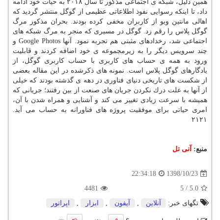
همین دلیل، شبكه ی اجتماعی مذكور تا سال ۲۰۱۸ به حیات خود ادامه
داد، تا اینكه رسوایی نفوذ اطلاعاتی عظیمی از گوگل منتشر گردید كه
اهالی مانتین ویو از كاربران مخفی كرده بودند. بحران مذكور مرگ
گوگل پلاس را رقم زد. گوگل در مسیری كه منجر به مرگ شبكه های
اجتماعی شد، رخدادهای مثبتی هم تجربه نمود. آنها Google Photos و
چند سرویس دیگر را به زیرمجموعه ی خود اضافه كردند و قابلیت
ورود به همه ی حساب های كاربری با حساب كاربری گوگل، از
یادگارهای گوگل پلاس است. نمونه های ذكرشده در این مقاله بعضی
از شكست های تاریخی دنیای فناوری در دهه ی گذشته بودند كه خیلی
از آنها به علت درك نكردن جریان های صنعت از بین رفتند؛ جریانی كه
همیشه با سرعت زیادی تغییر می كند و آشنایی و همراه شدن با آن،
امری حیاتی برای موفقیت پروژه های فناورانه به حساب می آید.
۲۱۲۱
منبع:
آنی تل
1398/10/23
22:34:18
4481
5
/
5.0
تگهای خبر:
آنلاین
,
آیفون
,
ابزار
,
اپراتور