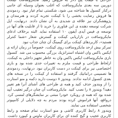
دوربین سه بعدی مایكروسافت كه اغلب بعنوان وسیله ای جانبی
دركنار كنسول ها شناخته می شود، شكستی تمام عیار نبود. ردموندی
ها فروش رضایت بخشی را با كینكت تجربه كردند و هنرمندان و
پژوهشگران نیز علاقه ی شدیدی به آن نشان دادند. درنهایت، اپل
شركت توسعه دهنده ی این فناوری را خرید تا از قابلیت های آنها در
توسعه ی فیس آیدی آیفون ۱۰ استفاده نماید. البته برخلاف ادعای
مایكروسافت در بازاریابی كینكت و گسترش شعار «شما كنترلر
هستید»، كاربردهای كینكت برای گیمینگ آن چنان جذاب نبود.
تمركز بیش ازحد مایكروسافت روی كینكت، خصوصاً در زمان ارائه ی
ایكس باكس وان اشتباه استراتژیك بزرگی محسوب می شد. كنسول
بازی مایكروسافت ایكس باكس وان به خاطر تجهیز داخلی به كینكت،
ازلحاظ طراحی و قیمت ملزم به تغییرات جدی شده بود و بازی
اختصاصی نیز برای كینكت در دست كاربران نبود. درنهایت، ردموندی
ها تصمیمی دراماتیك گرفتند و استفاده از كینكت را در نسخه های
بعدی كنسول ادامه ندادند. ویندوز ۸ دوست دارید دكمه و منو استارت
را از ویندوز حذف كنید و همه ی طراحی های آشنای آنرا هم تغییر
دهید؟ ویندوز ۸ را نصب كنید. مایكروسافت آن چنان درگیر تعقیب آیپد
شده بود كه همه ی رویكرد خودرا مبتنی بر نمایشگرهای لمسی كرد.
درواقع، آنها فراموش كرده بودند مردم به چه دلایلی از كامپیوتر
شخصی استفاده می نمایند.
ویندوز ۸ رابط كاربری كاشی و منو استارت تمام صفحه و رابط
كاربری عجیب و گیج كننده ای برای كاربران ماوس و كیبورد داشت.