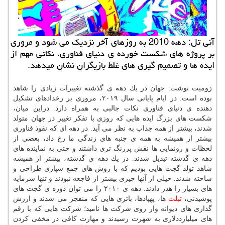
آنی تل: دهه 2010 به روزهای آخر نزدیك می شود و مروری
بر پروژه های شكست خورده ی دنیای فناوری، نكاتی مهم از
ایده ها و تصمیم گیری های غلط بازیگران نشان میدهد.
زومیت نوشت: جهان در یك دهه ی گذشته تغییرات زیادی را شاهد
بوده است. در ایام پایانی سال ۲۰۱۹، مروری بر رخدادهای تشكیل
دهنده ی دنیای فناوری نكات جالبی به همراه دارد. دراین میان،
شكست های بزرگ ایده هایی كه روزی با تفكر تغییر در جهان متولد
شدند، بیشتر از همه جذاب به نظر می آید. در دهه ای كه نفوذ فناوری
بیشتر از همیشه به همه ی جنبه های زندگی ما رخ داد، بعضی از
لحظات و رونمایی ها نقش پررنگ تری داشتند و حتی به نماینده های
دهه ی گذشته تبدیل شدند. در یك دهه ی گذشته، بیشتر از همیشه
شاهد تولد گجت هایی بودیم كه با روش های جمع سپاری طراحی و
ساخته شدند. خیلی از آنها چیزی بیشتر از فاجعه نبودند و تنها سرمایه
های بسیار را هدر دادند. دهه ی ۲۰۱۰ را می توان دوره ی گجت های
پوشیدنی،
تبلت
ها، پهپادها، باتری هایی كه منفجر می شدند و ارزش
گذاری های دیوانه وار روی شركت ها نامید؛ شركت هایی كه با رقم
های میلیارددلاری به شهرت رسیدند و مهارت كافی در مخفی كردن