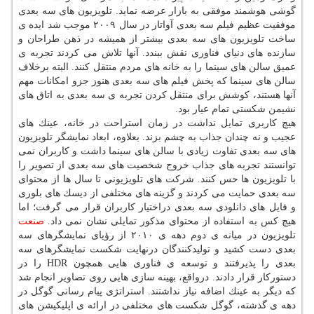
گوشی هوشمند موفقی به بازار عرضه نماید. تلویزیون های سه بعدی
موفقیت عظیم فیلم سه بعدی آواتار در سال ۲۰۰۹ موجب شد ایده ی
ساخت تلویزیون های سه بعدی بیشتر از همیشه در ذهن طراحان و
سازنده های دنیای فناوری نقش ببندد. آنها تلاش می كردند تجربه ی
عمیق سالن های سینما را به خانه های مردم منتقل كنند. البته برخلاف
سالن های سینما كه پخش فیلم های سه بعدی هنوز جزو امكانات مهم
آنها هستند، كوشش برای منتقل كردن تجربه ی سه بعدی به اتاق های
نشیمن شكستی تمام عیار بود.
هیچ كاربری تمایل نداشت در زمان استراحت در خانه، عینك های
عجیب و نه چندان جذاب به چشم بزند. بعلاوه، ابعاد نمایشگر تلویزیون
های سه بعدی تفاوت زیادی با سالن های سینما داشت و كاربران نمی
توانستند تجربه های جذاب خروج شخصیت های سه بعدی از تصویر را
با تلویزیون ها حس كنند. شركت های تلویزیونی تا سال ها از محتوای
سه بعدی حمایت می كردند و گزینه های مختلفی از دیسك های بلوری
و فایل های دانلودی سه بعدی دراختیار كاربران قرار می گرفت؛ اما
هیچ كس به استفاده از محتوای مذكور تمایلی نشان نمی داد.
صنعت
تلویزیون در میانه ی دوم دهه ی ۲۰۱۰ از رؤیای نمایشگرهای سه
بعدی دست كشید و تولیدكنندگان درنهایت شكست نمایشگرهای سه
بعدی را پذیرفتند و توسعه ی فناوری هایی همچون HDR را در
دستوركار قرار دادند. درواقع، بهینه سازی هایی روی تصاویر انجام شد
كه دیگر به عینك اضافه نیاز نداشتند. استراتژی پیام رسانی گوگل در
دهه ی گذشته، گوگل شكست های مختلفی در ارائه ی اپلیكیشن های