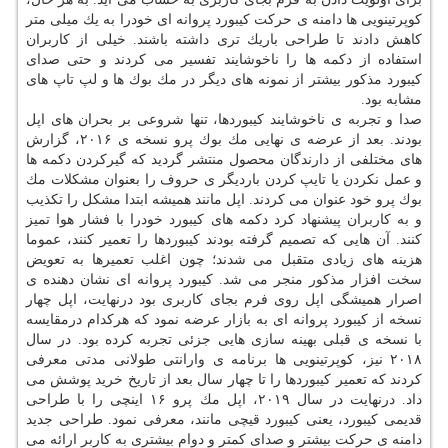
كوپرتینویی ها دامنه ی حركت كیبورد پروانه ای خودرا به یك میلی متر
كاهش دادند تا طراحی باریك تری داشته باشند. خیلی از كاربران
استفاده از دكمه ها را ناخوشایند تفسیر می كردند و حتی صدای
كیبورد مذكور بیشتر از نمونه های دیگر در مك بوك ها و لپ تاپ های
مشابه بود.
صدا و تجربه ی ناخوشایند كیبوردها، تنها شروعی بر بحران های اپل
بودند. بعد از عرضه ی نهایی مك بوك پرو نسخه ی ۲۰۱۶، گزارش
های مختلفی از دارندگان محصول منتشر گردید كه گیركردن دكمه ها
و عمل نكردن یا تایپ كردن باردیگر ی حروف را بعنوان مشكلات مك
بوك پرو خود عنوان می كردند. اپل مانند همیشه ابتدا مشكل را تكذیب
و به كاربران پیشنهاد كرد دكمه های كیبورد خودرا با فشار هوا تمیز
كنند. آن هایی كه تصمیم گرفته بودند كیبوردها را تعمیر كنند، عموما
هزینه های زیادی متقبل می شدند؛ چون اغلب تعمیرها به تعویض
سخت افزار مذكور منجر می شد. كیبورد پروانه ای نشان دهنده ی
اصرار همیشگی اپل روی فرم بجای كاربری بود درنهایت، اپل چهار
نسخه از كیبورد پروانه ای به بازار عرضه نمود كه هركدام درمقایسه
با نسخه ی قبلی بهینه سازی هایی جزئی تجربه كرده بود. در سال
۲۰۱۸ نیز، كوپرتینویی ها برنامه ی وارانتی طولانی مدتی معرفی
كردند كه تعمیر كیبوردها را تا چهار سال بعد از تاریخ خرید پوشش می
داد. درنهایت در سال ۲۰۱۹، اپل مك پرو ۱۶ اینچی را با طراحی
قدیمی كیبورد، یعنی كیبورد قیچی مانند، معرفی نمود. طراحی جدید
دامنه ی حركت بیشتر و صدای كمتر و دوام بیشتری به كاربر ارائه می