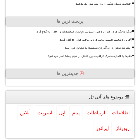
اختلالات شبکه بانکی را به اینترنت ربط ندهید
پربحث ترین ها
مرگ دورکاری در ایران وقتی اینترنت ناپایدار متخصصان را وادار به کوچ کرد
آخرین وضعیت امنیت سایبری زیرساخت های راه آهن کشور
اینترنت ماهواره ای آمازون مستقیم به موبایل می رسد
دقیقا به اندازه مصرف ترافیک بین الملل از حجم بسته کسر می شود
جدیدترین ها
موضوع های آنی تل
اطلاعات
ارتباطات
پیام
اپل
اینترنت
آنلاین
رپورتاژ
اپراتور