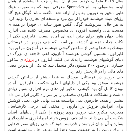
سال ۲۰۱۵ متوقف گردید. بعد از آن اسنپ چت با استفاده از همان
ایده، محصولی به نام Spectacles معرفی نمود كه به صورت عینك
هایی مجهز به دوربین به بازار ارائه شد. ناگفته نماند گوگل هیچ گاه
رؤیای عینك هوشمند خودرا از بین نبرد و نسخه ای تجاری را تولید كرد.
به هر حال، سرنوشت گوگل گلس هنوز سایه ی خودرا بر همه ی
هدست های واقعیت افزوده ی مخصوص مصرف كننده می اندازد.
شاید جهان هنوز برای چنین ایده ای آماده نیست. فایرفون یكی از
نكات جذاب دهه ی گذشته این است كه جف بزوس در فرستادن
موشك به فضا بیشتر از ساختن گوشی هوشمند در آمازون موفق بود.
فایرفون، نخستین گوشی هوشمند آمازون، لقب فاجعه ی بزرگ در
دنیای گوشیهای هوشمند را یدك می كشد. آمازون در
پروژه
ی مذكور
خسارتی درحدود ۲۰۰ میلیون دلار متحمل شد كه یكی از بدترین فصل
های مالی را در تاریخش رقم زد.
جف بزوس در فرستادن موشك به فضا بیشتر از ساختن گوشی
هوشمند موفق بود یكی از دلیلهای اصلی شكست فایرفون، آماده
نبودن كامل آن بود. گوشی مذكور ایرادهای نرم افزاری بسیار زیادی
داشت و مشكلات عملكردی مختلفی را بر سر راه كاربر قرار می داد.
بیشتر از همه، فایرفون نمی توانست هدف نهایی خود، یعنی كوشش
برای افزایش فروش در آمازون را مخفی كند. برخی كارشناسان
مدیریت میكرو جف بزوس روی پروژه را یكی از دلیلهای اصلی
شكست آن می دانند. شاید جف بزوس بتواند امپراطوری میلیارددلاری
بسازد و آن چنان ثروتمند و قدرتمند شود كه حتی رؤیای سفر فضایی
و ترك زمین را به حقیقت پیوند دهد؛ اما به هر حال نتوانسته است