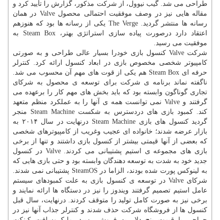
طراحی می شد. گیب نیوول، از شركت مذكور، گزارش را تأیید كرد و
مقاله هایی نیز در وصف موفقیت احتمالی محصول Valve در همان
رسانه ها منتشر گردید. The Verge یكی از رسانه ها بود كه هنوزهم
اعتقاد دارد درصورت پیاده سازی استراتژی بهتر، Steam Box به
موفقیت می رسید.
شركت Valve كنسول بازی خودرا بسیار عالی طراحی و به صورتی
كامپیوتر شخصی مخصوص بازی در ابعاد كنسول ارائه كرد. كنترلر
حرفه ای Steam Box هم یكی از قوت های مهم آن محسوب می شد.
ناگفته نماند برنامه ی شركت برای توسعه ی محصول به شركای
تجاری گوناگون وابسته بود كه باید بخش های مهم كار را برعهده می
گرفتند و Valve نمی توانست همه ی آنها را به عملكرد منظم متعهد
كند. كمبود بازی های دردسترس به شكست Steam Machine منجر
گردید كنسول های بازی Steam Machine درنهایت در سال ۲۰۱۴ به
بازار عرضه شدند؛ خانواده ای عجیب وغریب از كامپیوترهای شخصی
كه بعضی از آنها قیمتی بیشتر از كنسول بازی داشتند و تنها از برخی
بازی های مجموعه ی استیم پشتیبانی می كردند. Valve در كنسول
جدید خود به شدت به توسعه دهندگان وابسته بود و حتی بازی هایی كه
به لینوكس پورت شده بودند، الزاما در SteamOS پشتیبانی نمی شدند.
شركای Valve در توسعه ی كنسول بازی به علت كمبودهای سیستم
عامل استیم تصمیم گرفتند ویندوز را نیز در دستگاه ها ارائه نمایند و
برخی نیز به صورت كامل تولید را متوقف كردند. درنهایت، سال قبل
كنسول ها از فروشگاه شركت حذف شدند و كنترلر جذاب آنها نیز در
حراجی با قیمت پنج دلار به فروش رسید. مایكروسافت كینكت