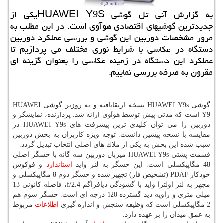
به گزارش آنی تل گوشی HUAWEI Y9Sیكی از
جدیدترین گوشیهای اقتصادی هوآوی است. در این مطلب به
مرور مشخصات دوربین این گوشی و بررسی عملكرد دوربین
دستگاه در عكاسی با شرایط نوری مختلف می پردازیم تا
عملكرد این دستگاه در زمینه عكاسی را بعنوان گزینه ای
مقرون به صرفه بررسی نماییم.
گوشی HUAWEI Y9s نسخه ارتقایافته و به روزتر گوشی HUAWEI
Y9 است كه مدتی پیش توسط هوآوی ارائه شد. پردازنده، نمایشگر و
دوربین را می توان كلیدی ترین پیشرفت های HUAWEI Y9s در
مقایسه با نسخه پیشین دانست. توجه ویژه كاربران به بخش دوربین
سبب شده این بخش به یكی از ملاك های اصلی انتخاب تبدیل گردد.
قسمت پشتی HUAWEI Y9s میزبان دوربین سه گانه با حسگر اصلی
48 مگاپیكسلی است. این حسگر به لنز واید
استاندارد
و فوكوس
خودكار PDAF (تشخیص فاز) تجهیز شده و حسگر دوم 8 مگاپیكسلی و
مجهز به لنز اولترا واید با گشودگی دیافراگم f/2.4، فاصله كانونی 13
میلی متری و زاویه دید گسترده 120 درجه ای است. حسگر سوم هم
2 مگاپیكسلی است كه وظیفه سنجش و اندازه گیری
اطلاعات
مربوط
به عمق میدان را بر عهده دارد.