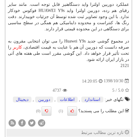
عملكرد دوربین اولترا واید دستگاهنیز قابل توجه است. مانند سایر
رقبای هم رده، دوربین اولترا واید HUAWEI Y9s فوكوس خودكار
ندارد. با این وجود تصاویر ثبت شده توسط آن جزئیات خوبیدارند. دقت
رنگ ها، كنتراست و محدوده داینامیكی هم همگی در سطح مناسبی
برای دستگاهی در این محدوده قیمتی قرار دارند.
در مجموع گوشی جدید Huawei Y9s را می توان انتخابی مقرون به
صرفه دانست كه دوربین آن هم با عنایت به قیمت اقتصادی،
كاربر
را
تحت تأثیر قرار خواهد داد. این گوشی مقرر است طی هفته های آتی
در بازار ایران ارائه شود.
2121
1398/10/30
14:20:05
4737
5
/
5.0
تگهای خبر:
استاندارد
,
اطلاعات
,
دوربین
,
دیجیتال
این مطلب را می پسندید؟
(0)
(1)
تازه ترین مطالب مرتبط