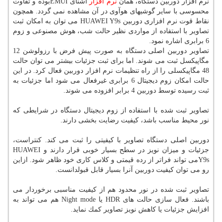
نرم افزار دوربین دستگاه، همان
نرم افزار
آشنای EMUIبوده و تفاوت
محسوسی با سایر گوشیهای هوآوی در آن مشاهده نمی گردد. همچون
نقاط قوت نرم افزاری دوربین HUAWEI Y9s می توان به امكان ثبت
تصاویر با استفاده از مواردی نظیر حالت شب، هوش مصنوعی و زوم
6 برابری اشاره نمود.
تصاویر دوربین اصلی دستگاه به صورت پیش فرض با رزولوشن 12
مگاپیكسل ثبت می شوند. اما برای ثبت جزئیات بیشتر می توان حالت
48 مگاپیكسلی را از راه تنظیمات نرم افزار دوربین فعال كرد. در این
حالت امكان زوم دیجیتال 6 برابری غیرفعال می شود اما جزئیات به
ثبت رسیده توسط دوربین 4 برابر افزوده می شوند.
تصاویر ثبت شده با استفاده از زوم دیجیتال دستگاه در شرایطی كه
نور محیط مناسب باشد، كیفیت رضایت بخشی دارند.
دوربین اصلی دستگاه تصاویر با كیفیتی را ثبت می كند. كنتراست،
جزئیات و میزان نویز در سطح بسیار خوبی قرار دارند و HUAWEI
Y9sمی تواند فراتر از رده قیمتی و كلاس كاری خود ظاهر شود. ازاین
رو می توان كیفیت دوربین آنرا بسیار قابل قبولدانست.
تصاویر ثبت شده در نور محدود هم از كیفیت مناسبی برخوردار می
باشند. فعال سازی حالت های HDR یا Night mode هم می تواند به
افزایش جزئیات یا كاهش نویز تصاویر كمك نماید.