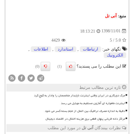
منبع:
آنی تل
1398/11/01
18:13:21
4429
5
/
5.0
تگهای خبر:
ارتباطات
,
استاندارد
,
اطلاعات
,
الكترونیك
این مطلب را می پسندید؟
(0)
(1)
تازه ترین مطالب مرتبط
مرگ دورکاری در ایران وقتی اینترنت ناپایدار متخصصان را وادار به کوچ کرد
اینترنت ماهواره ای آمازون مستقیم به موبایل می رسد
دقیقا به اندازه مصرف ترافیک بین الملل از حجم بسته کسر می شود
مراکز داده قربانی پنهان قطعی برق هزینه اختلال در اقتصاد دیجیتال
نظرات بینندگان
آنی تل
در مورد این مطلب