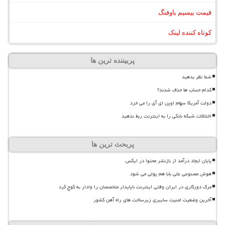
قیمت بیسیم باوفنگ
کوتاه کننده لینک
پربیننده ترین ها
شما نظر بدهید
کدام حساب ها حذف شدند؟
دولت آمریکا سهام اوپن ای آی را می خرد
اختلالات شبکه بانکی را به اینترنت ربط ندهید
پربحث ترین ها
پایان ایجاد درآمد از بازنشر محتوا در ایکس
هوش مصنوعی علی بابا هم پولی می شود
مرگ دورکاری در ایران وقتی اینترنت ناپایدار متخصصان را وادار به کوچ کرد
آخرین وضعیت امنیت سایبری زیرساخت های راه آهن کشور