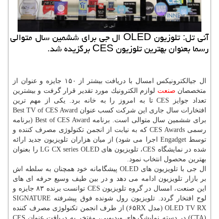
آنی تل: تلوزیون OLED ال جی برای ششمین سال متوالی
رسما بعنوان بهترین تلوزیون CES برگزیده شد.
ال جیالكترونیكس امسال با دریافت بیشتر از ۱۵۰ جایزه و عنوان از
متخصصان
صنعت
لوازم الكترونیك مورد تقدیر قرار گرفت و بیشترین
تعداد جوایز CES تا به امروز را به خانه برد. یكی از مهم ترین
افتخارات سال جاری این شركت كسب عنوان Best TV of CES Award
برای ششمین سال متوالی است. برنامه Best of CES Award (برنامه
رسمی CES Awards كه به نیابت از انجمن تكنولوژی مصرف كننده و
توسط Engadget اجرا می شود) از میان هزاران تلویزیون جدید ارائه
شده در نمایشگاه CES، تلویزیون های LG CX series OLED را بعنوان
بهترین محصول انتخاب نمود.
ال جی با تلویزیون های OLED پیشگامانه خود همچنان به سلطه اش
بر بازار تلویزیون ادامه می دهد و در بین طیف وسیع حرفه ای های
این صنعت، امسال در گروه تلویزیون CES توانست برنده ۸۳ جایزه و
لوح افتخار گردد. تلویزیون رول شونده فوق پیشرفته SIGNATURE
OLED TV RX (مدل ۶۵RX) از طرف انجمن تكنولوژی مصرف كننده
(CTA) در دسته نمایشگرهای ویدیویی، مفتخر به دریافت عنوان CES