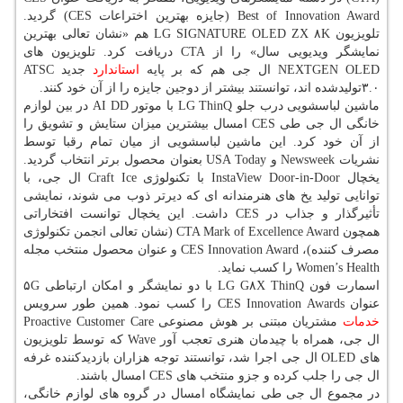
Best of Innovation Award (جایزه بهترین اختراعات CES) گردید.
تلویزیون LG SIGNATURE OLED ZX ۸K هم «نشان تعالی بهترین
نمایشگر ویدیویی سال» را از CTA دریافت كرد. تلویزیون های
NEXTGEN OLED ال جی هم كه بر پایه
استاندارد
جدید ATSC
۳.۰تولیدشده اند، توانستند بیشتر از دوجین جایزه را از آن خود كنند.
ماشین لباسشویی درب جلو LG ThinQ با موتور AI DD در بین لوازم
خانگی ال جی طی CES امسال بیشترین میزان ستایش و تشویق را
از آن خود كرد. این ماشین لباسشویی از میان تمام رقبا توسط
نشریات Newsweek و USA Today بعنوان محصول برتر انتخاب گردید.
یخچال InstaView Door-in-Door با تكنولوژی Craft Ice ال جی، با
توانایی تولید یخ های هنرمندانه ای كه دیرتر ذوب می شوند، نمایشی
تأثیرگذار و جذاب در CES داشت. این یخچال توانست افتخاراتی
همچون CTA Mark of Excellence Award (نشان تعالی انجمن تكنولوژی
مصرف كننده)، CES Innovation Award و عنوان محصول منتخب مجله
Women’s Health را كسب نماید.
اسمارت فون LG G۸X ThinQ با دو نمایشگر و امكان ارتباطی ۵G
عنوان CES Innovation Awards را كسب نمود. همین طور سرویس
خدمات
مشتریان مبتنی بر هوش مصنوعی Proactive Customer Care
ال جی، همراه با چیدمان هنری تعجب آور Wave كه توسط تلویزیون
های OLED ال جی اجرا شد، توانستند توجه هزاران بازدیدكننده غرفه
ال جی را جلب كرده و جزو منتخب های CES امسال باشند.
در مجموع ال جی طی نمایشگاه امسال در گروه های لوازم خانگی،