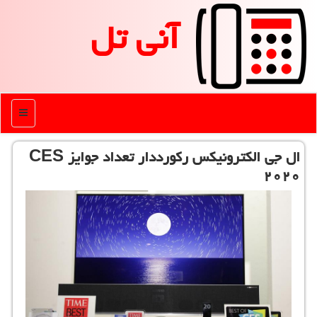
آنی تل
منو
ال جی الكترونیكس ركورددار تعداد جوایز CES
۲۰۲۰