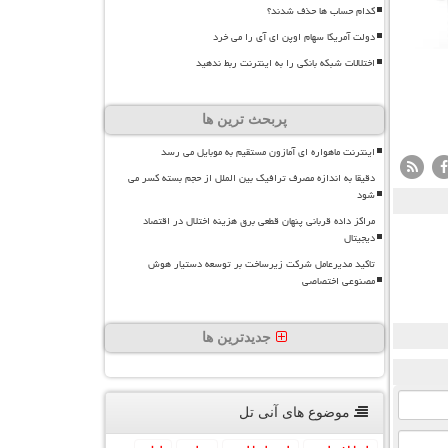
کدام حساب ها حذف شدند؟
دولت آمریکا سهام اوپن ای آی را می خرد
اختلالات شبکه بانکی را به اینترنت ربط ندهید
پربحث ترین ها
اینترنت ماهواره ای آمازون مستقیم به موبایل می رسد
دقیقا به اندازه مصرف ترافیک بین الملل از حجم بسته کسر می
شود
مراکز داده قربانی پنهان قطعی برق هزینه اختلال در اقتصاد
دیجیتال
تاکید مدیرعامل شرکت زیرساخت بر توسعه دستیار هوش
مصنوعی اختصاصی
جدیدترین ها
موضوع های آنی تل