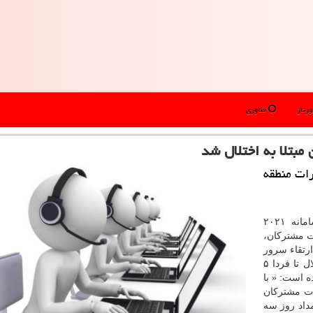
رتاژ
فناوری
مبتلا به اختلال شد
ویی به شكایات (2021) مخابرات منطقه
ه ۲۰۲۱
ت مشتركان،
رتقاء سرور
را دلیل این اختلال عنوان و اعلام نموده است كه این اختلال تا فردا ۵
ه است: « با
ات مشتركان
ه تهران (۲۰۲۱)، این سامانه از ساعت ۷ بامداد روز سه