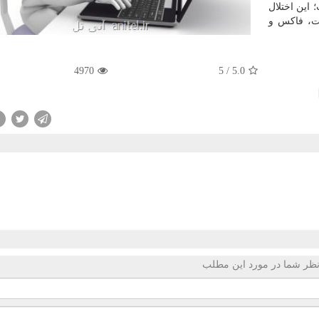
اه است؛ این اختلال
یت، فاكس و
4970
5
/
5.0
ظر شما در مورد این مطلب