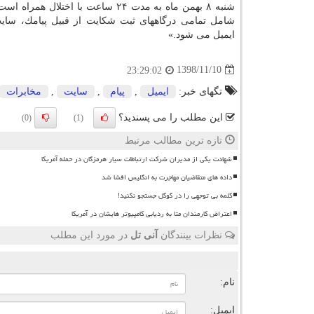
شنبه ۸ بهمن ماه به مدت ۲۴ ساعت با اختلال همر
شامل تمامی درگاههای ثبت شكایت از قبیل پیامك، سا
ایمیل می شود.»
1398/11/10
23:29:02
تگهای خبر:
ایمیل
,
پیام
,
سایت
,
مخابرات
این مطلب را می پسندید؟
(0)
(1)
تازه ترین مطالب مرتبط
شهادت یکی از مدیران شرکت ارتباطات سیار هرمزگان در حمله آمریکا
داده های متقاضیان مهاجرت به انگلیس افشا شد
کلمه بی توجهی را در گوگل جستجو نکنید!
اعتراض کارمندان متا به ردیابی کامپیوتر هایشان در آمریکا
نظرات بینندگان
آنی تل
در مورد این مطلب
ن
نام:
ایمیل: