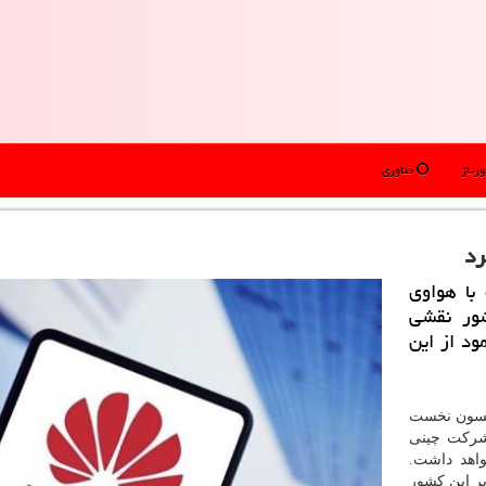
رتاژ
فناوری
رد
با هواوی
 اینترنت۵G این كشور نقشی
ود از این
نسون نخست
شركت چینی
ر خواهد داشت.
ر این كشور