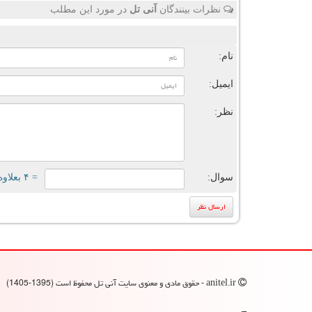
نظرات بینندگان
آنی تل
در مورد این مطلب
ن
نام:
ایمیل:
نظر:
سوال:
= ۴ بعلاوه ۲
anitel.ir - حقوق مادی و معنوی سایت آنی تل محفوظ است (1395-1405)