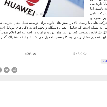
بالا دارند می
 باشند. اما
 شركت هایی
چون مقرهای
 هایی با ریسك بالا در نقش های ثانویه برای توسعه نسل پنجم اینترنت نبای
ترسی به شبكه است كه شامل اتصال دستگاه و تجهیزات به دكل های موبایل اس
یك قانون تصویب كند. در این میان دولت ترامپ در اطلاعیه ای اعلام نمود: آم
این تصمیم فشار زیادی به كاخ سفید تحمیل می كند تا رابطه اشتراك گذاری
4993
5
/
5.0
ات