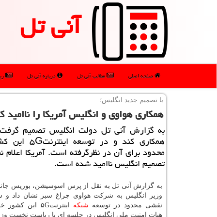
آنی تل
صفحه اصلی
مطالب آنی تل
درباره آنی تل
رپو
با تصمیم جدید انگلیس؛
همكاری هواوی و انگلیس آمریكا را ناامید ك
به گزارش آنی تل دولت انگلیس تصمیم گرفت 
همكاری كند و در توسعه
محدود برای آن در نظرگرفته است. آمریكا اعلام نم
تصمیم انگلیس ناامید شده است.
به گزارش آنی تل به نقل از پرس اسوسیشن، بوریس جا
وزیر انگلیس به شركت هواوی چراغ سبز نشان داد و 
نقشی محدود در توسعه
شبكه
اینترنت۵G این كشو
هیات امنیت ملی انگلیس در جلسه ای با ریاست نخست وزی