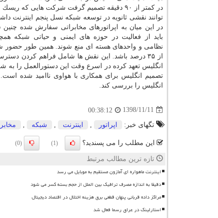
در كمتر از ۹۰ دقیقه تصمیم گرفت شركت هایی كه ریسك 
توانند نقشی ثانویه در توسعه شبكه نسل پنجم اینترنت داشته
در این میان به اپراتورهای مخابراتی سفارش شده چنین
باید از فعالیت در حوزه های ایمنی و حیاتی شبكه هم
نظامی و واحدهای هسته ای منع شوند. همین طور حضور شركت
از ۳۵ درصد باشد. این نقش ها شامل فراهم كردن دس
انگلیس تعهد كرده در اسرع وقت این دستورالعمل را به شكل 
تصمیم انگلیس برای همكاری با هواوی ناامید شده است. 
انگلیس را بررسی كند.
1398/11/11
00:38:12
تگهای خبر:
اپراتور
,
اینترنت
,
شبكه
,
مخابر
این مطلب را می پسندید؟
(0)
(1)
تازه ترین مطالب مرتبط
اینترنت ماهواره ای آمازون مستقیم به موبایل می رسد
دقیقا به اندازه مصرف ترافیک بین الملل از حجم بسته کسر می شود
مراکز داده قربانی پنهان قطعی برق هزینه اختلال در اقتصاد دیجیتال
استارلینک در عراق رسما فعال شد