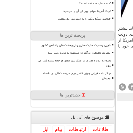
کدام حساب ها حذف شدند؟
دولت آمریکا سهام اوپن ای آی را می خرد
اختلالات شبکه بانکی را به اینترنت ربط ندهید
د بیشتر
ت. دولت
پربحث ترین ها
ریكا از
آخرین وضعیت امنیت سایبری زیرساخت های راه آهن کشور
 خود با
اینترنت ماهواره ای آمازون مستقیم به موبایل می رسد
دقیقا به اندازه مصرف ترافیک بین الملل از حجم بسته کسر می
شود
مراکز داده قربانی پنهان قطعی برق هزینه اختلال در اقتصاد
دیجیتال
جدیدترین ها
موضوع های آنی تل
اطلاعات
ارتباطات
پیام
اپل