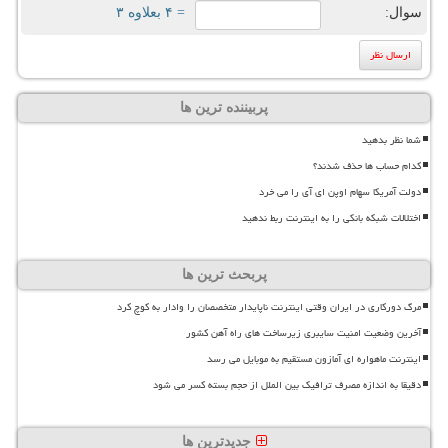
سوال:
= ۴ بعلاوه ۳
پربیننده ترین ها
شما نظر بدهید
کدام حساب ها حذف شدند؟
دولت آمریکا سهام اوپن ای آی را می خرد
اختلالات شبکه بانکی را به اینترنت ربط ندهید
پربحث ترین ها
مرگ دورکاری در ایران وقتی اینترنت ناپایدار متخصصان را وادار به کوچ کرد
آخرین وضعیت امنیت سایبری زیرساخت های راه آهن کشور
اینترنت ماهواره ای آمازون مستقیم به موبایل می رسد
دقیقا به اندازه مصرف ترافیک بین الملل از حجم بسته کسر می شود
جدیدترین ها