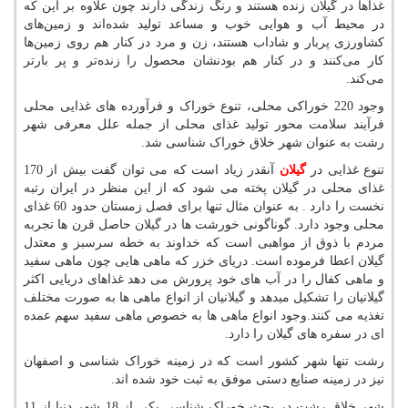
غذاها در گیلان زنده هستند و رنگ زندگی دارند چون علاوه بر این ‌که
در محیط آب و هوایی خوب و مساعد تولید شده‌اند و ‌زمین‌های
کشاورزی پربار و شاداب هستند، زن و مرد در کنار هم روی زمین‌ها
کار می‌کنند و در کنار هم بودنشان محصول را زنده‌تر و پر بارتر
می‌کند.
وجود 220 خوراکی محلی، تنوع خوراک و فرآورده های غذایی محلی
فرآیند سلامت محور تولید غذای محلی از جمله علل معرفی شهر
رشت به عنوان شهر خلاق خوراک شناسی شد.
تنوع غذایی در
گیلان
آنقدر زیاد است که می توان گفت بیش از 170
غذای محلی در گیلان پخته می شود که از این منظر در ایران رتبه
نخست را دارد . به عنوان مثال تنها برای فصل زمستان حدود 60 غذای
محلی وجود دارد. گوناگونی خورشت ها در گیلان حاصل قرن ها تجربه
مردم با ذوق از مواهبی است که خداوند به خطه سرسبز و معتدل
گیلان اعطا فرموده است. دریای خزر که ماهی هایی چون ماهی سفید
و ماهی کفال را در آب های خود پرورش می دهد غذاهای دریایی اکثر
گیلانیان را تشکیل میدهد و گیلانیان از انواع ماهی ها به صورت مختلف
تغذیه می کنند.وجود انواع ماهی ها به خصوص ماهی سفید سهم عمده
ای در سفره های گیلان را دارد.
رشت تنها شهر کشور است که در زمینه خوراک شناسی و اصفهان
نیز در زمینه صنایع دستی موفق به ثبت خود شده اند.
شهر خلاق رشت در بحث خوراک شناسی یکی از 18 شهر دنیا از 11