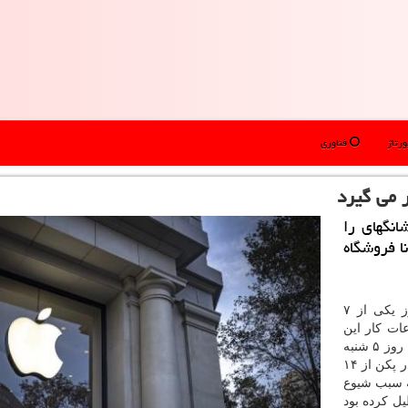
رتاژ
فناوری
 می گیرد
انگهای را
ا فروشگاه
امروز یكی از ۷
ات كار این
فروشگاه كمتر از روزهای عادی است. این در حالیست كه روز ۵ شنبه
تولید كننده آیفون اعلام نمود چند فروشگاه خرده فروشی در پكن از ۱۴
 به سبب شیوع
ل كرده بود