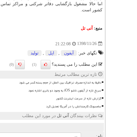
اما حالا مشغول بازگشایی دفاتر شركتی و مراكز تماس 
كشور است.
منبع:
آنی تل
1398/11/26
21:22:08
تگهای خبر:
آیفون
,
اپل
,
تولید
این مطلب را می پسندید؟
(0)
(1)
تازه ترین مطالب مرتبط
دقیقا به اندازه مصرف ترافیک بین الملل از حجم بسته کسر می شود
سرنخ تازه از آیفون تاشو iOS به وجود دو باتری اشاره نمود
گزارش تازه از سرعت اینترنت کشور
سامسونگ کارمندانش را در آمریکا تعدیل کرد
نظرات بینندگان
آنی تل
در مورد این مطلب
ن
نام: