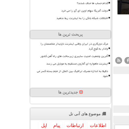
کدام حساب ها حذف شدند؟
دولت آمریکا سهام اوپن ای آی را می خرد
اختلالات شبکه بانکی را به اینترنت ربط ندهید
پربحث ترین ها
مرگ دورکاری در ایران وقتی اینترنت ناپایدار متخصصان را
وادار به کوچ کرد
آخرین وضعیت امنیت سایبری زیرساخت های راه آهن کشور
اینترنت ماهواره ای آمازون مستقیم به موبایل می رسد
دقیقا به اندازه مصرف ترافیک بین الملل از حجم بسته کسر می
شود
جدیدترین ها
موضوع های آنی تل
اطلاعات
ارتباطات
پیام
اپل