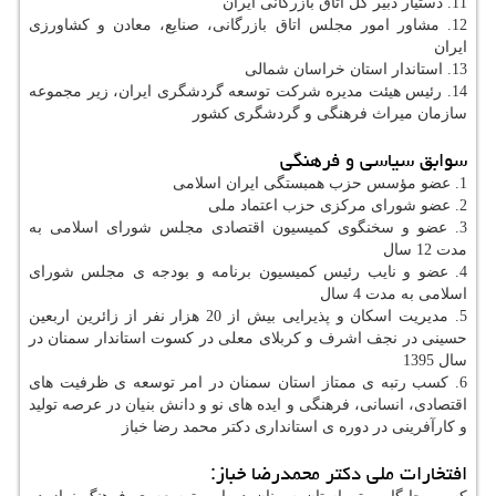
11. دستیار دبیر کل اتاق بازرگانی ایران
12. مشاور امور مجلس اتاق بازرگانی، صنایع، معادن و کشاورزی
ایران
13. استاندار استان خراسان شمالی
14. رئیس هیئت مدیره شرکت توسعه گردشگری ایران، زیر مجموعه
سازمان میراث فرهنگی و گردشگری كشور
سوابق سیاسی و فرهنگی
1. عضو مؤسس حزب همبستگی ایران اسلامی
2. عضو شورای مرکزی حزب اعتماد ملی
3. عضو و سخنگوی کمیسیون اقتصادی مجلس شورای اسلامی به
مدت 12 سال
4. عضو و نایب رئیس کمیسیون برنامه و بودجه ی مجلس شورای
اسلامی به مدت 4 سال
5. مدیریت اسکان و پذیرایی بیش از 20 هزار نفر از زائرین اربعین
حسینی در نجف اشرف و کربلای معلی در کسوت استاندار سمنان در
سال 1395
6. کسب رتبه ی ممتاز استان سمنان در امر توسعه ی ظرفیت های
اقتصادی، انسانی، فرهنگی و ایده های نو و دانش بنیان در عرصه تولید
و کارآفرینی در دوره ی استانداری دکتر محمد رضا خباز
افتخارات ملی دکتر محمدرضا خباز: