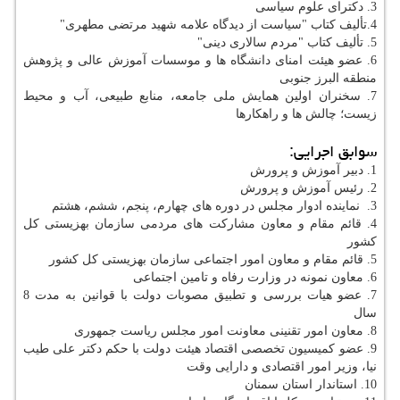
3. دکترای علوم سیاسی
4.تألیف کتاب "سیاست از دیدگاه علامه شهید مرتضی مطهری"
5. تألیف کتاب "مردم سالاری دینی"
6. عضو هیئت امنای دانشگاه ها و موسسات آموزش عالی و پژوهش
منطقه البرز جنوبی
7. سخنران اولین همایش ملی جامعه، منابع طبیعی، آب و محیط
زیست؛ چالش ها و راهکارها
سوابق اجرایی:
1. دبیر آموزش و پرورش
2. رئیس آموزش و پرورش
3. نماینده ادوار مجلس در دوره های چهارم، پنجم، ششم، هشتم
4. قائم مقام و معاون مشاركت های مردمی سازمان بهزیستی كل
كشور
5. قائم مقام و معاون امور اجتماعی سازمان بهزیستی کل کشور
6. معاون نمونه در وزارت رفاه و تامین اجتماعی
7. عضو هیات بررسی و تطبیق مصوبات دولت با قوانین به مدت 8
سال
8. معاون امور تقنینی معاونت امور مجلس ریاست جمهوری
9. عضو کمیسیون تخصصی اقتصاد هیئت دولت با حکم دکتر علی طیب
نیا، وزیر امور اقتصادی و دارایی وقت
10. استاندار استان سمنان