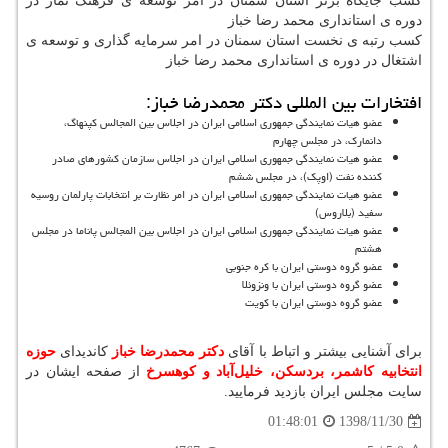
كسب جایگاه برتر استان سمنان در امر توسعه ی فرهنگ نماز در
دوره ی استانداری محمد رضا خباز
كسب رتبه ی نخست استان سمنان در امر سرمایه گذاری و توسعه ی
اشتغال در دوره ی استانداری محمد رضا خباز
افتخارات بین المللی دکتر محمدرضا خباز:
عضو هیات نمایندگی جمهوری اسلامی ایران در اجلاس بین المجالس كپنهاگ،
دانمارك، در مجلس چهارم
عضو هیات نمایندگی جمهوری اسلامی ایران در اجلاس سازمان كشورهای صادر
كننده نفت (اوپك)، در مجلس ششم
عضو هیات نمایندگی جمهوری اسلامی ایران در امر نظارت بر انتخابات پارلمان روسیه
سفید (بلاروس)
عضو هیات نمایندگی جمهوری اسلامی ایران در اجلاس بین المجالس پاناما در مجلس
هشتم
عضو گروه دوستی ایران با كره جنوبی
عضو گروه دوستی ایران با ونزوئلا
عضو گروه دوستی ایران با كویت
برای آشنایی بیشتر و اتباط با آقای
دکتر محمدرضا خباز
کاندیدای
حوزه
انتخابیه کاشمر، بردسکن، خلیل‌آباد و کوهسرخ
از صفحه ایشان در
سایت مجلس ایران بازدید فرمایید.
1398/11/30
01:48:01