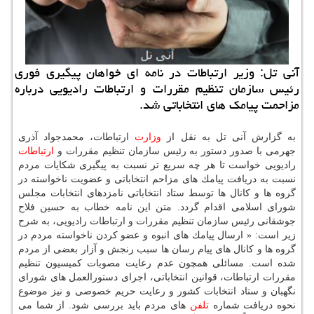
آنی تل: وزیر ارتباطات در نامه ای خواهان پیگیری فوری
رئیس سازمان تنظیم مقررات و ارتباطات رادیویی درباره
مزاحمت پیامك های انتخاباتی شد.
به گزارش آنی تل به نقل از
وزارت
ارتباطات، محمدجواد آذری
جهرمی با صدور دستور به رئیس سازمان تنظیم مقررات و
ارتباطات
رادیویی خواست تا هر چه سریع تر نسبت به پیگیری شكایات مردم
نسبت به دریافت پیامك های مزاحم انتخاباتی و عضویت ناخواسته در
گروه ها و كانال ها توسط ستاد انتخاباتی نامزدهای انتخابات مجلس
شورای اسلامی اقدام گردد. متن این نامه خطاب به حسین فلاح
جوشقانی رئیس سازمان تنظیم مقررات و ارتباطات رادیویی، به شرح
زیر است: « ارسال پیامك های انبوه و عضو كردن ناخواسته مردم در
گروه ها و كانال های پیام رسان ها سبب رنجش و آزار بعضی از مردم
شده است. مسائلی همچون عدم رعایت مصوبات كمیسیون تنظیم
مقررات ارتباطات، قوانین انتخاباتی، اجرای دستورالعمل های شورای
نگهبان و ستاد انتخابات كشور و رعایت حریم خصوصی و نیز موضوع
نحوه دریافت شماره
تلفن
های مردم باید بررسی شود. از شما می