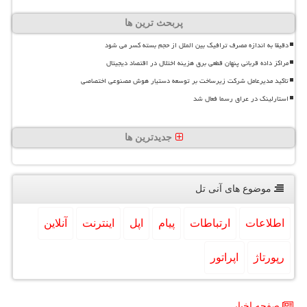
پربحث ترین ها
دقیقا به اندازه مصرف ترافیک بین الملل از حجم بسته کسر می شود
مراکز داده قربانی پنهان قطعی برق هزینه اختلال در اقتصاد دیجیتال
تاکید مدیرعامل شرکت زیرساخت بر توسعه دستیار هوش مصنوعی اختصاصی
استارلینک در عراق رسما فعال شد
جدیدترین ها
موضوع های آنی تل
اطلاعات
ارتباطات
پیام
اپل
اینترنت
آنلاین
رپورتاژ
اپراتور
صفحه اخبار