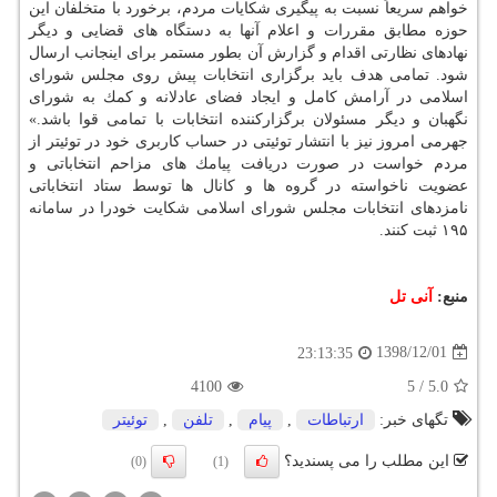
خواهم سریعاً نسبت به پیگیری شكایات مردم، برخورد با متخلفان این
حوزه مطابق مقررات و اعلام آنها به دستگاه های قضایی و دیگر
نهادهای نظارتی اقدام و گزارش آن بطور مستمر برای اینجانب ارسال
شود. تمامی هدف باید برگزاری انتخابات پیش روی مجلس شورای
اسلامی در آرامش كامل و ایجاد فضای عادلانه و كمك به شورای
نگهبان و دیگر مسئولان برگزاركننده انتخابات با تمامی قوا باشد.»
جهرمی امروز نیز با انتشار توئیتی در حساب كاربری خود در توئیتر از
مردم خواست در صورت دریافت پیامك های مزاحم انتخاباتی و
عضویت ناخواسته در گروه ها و كانال ها توسط ستاد انتخاباتی
نامزدهای انتخابات مجلس شورای اسلامی شكایت خودرا در سامانه
۱۹۵ ثبت كنند.
منبع:
آنی تل
1398/12/01
23:13:35
4100
5
/
5.0
تگهای خبر:
ارتباطات
,
پیام
,
تلفن
,
توئیتر
این مطلب را می پسندید؟
(0)
(1)