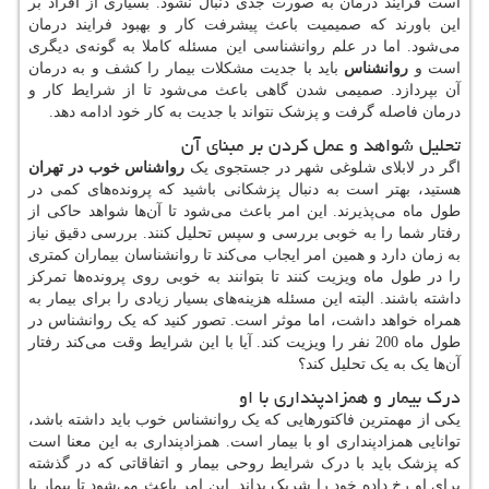
است فرایند درمان به صورت جدی دنبال نشود. بسیاری از افراد بر
این باورند که صمیمیت باعث پیشرفت کار و بهبود فرایند درمان
می‌شود. اما در علم روانشناسی این مسئله کاملا به گونه‌ی دیگری
است و
روانشناس
باید با جدیت مشکلات بیمار را کشف و به درمان
آن بپردازد. صمیمی شدن گاهی باعث می‌شود تا از شرایط کار و
درمان فاصله گرفت و پزشک نتواند با جدیت به کار خود ادامه دهد.
تحلیل شواهد و عمل کردن بر مبنای آن
اگر در لابلای شلوغی شهر در جستجوی یک
رواشناس خوب در تهران
هستید، بهتر است به دنبال پزشکانی باشید که پرونده‌های کمی در
طول ماه می‌پذیرند. این امر باعث می‌شود تا آن‌ها شواهد حاکی از
رفتار شما را به خوبی بررسی و سپس تحلیل کنند. بررسی دقیق نیاز
به زمان دارد و همین امر ایجاب می‌کند تا روانشناسان بیماران کمتری
را در طول ماه ویزیت کنند تا بتوانند به خوبی روی پرونده‌ها تمرکز
داشته باشند. البته این مسئله هزینه‌های بسیار زیادی را برای بیمار به
همراه خواهد داشت، اما موثر است. تصور کنید که یک روانشناس در
طول ماه 200 نفر را ویزیت کند. آیا با این شرایط وقت می‌کند رفتار
آن‌ها یک به یک تحلیل کند؟
درک بیمار و همزادپنداری با او
یکی از مهمترین فاکتورهایی که یک روانشناس خوب باید داشته باشد،
توانایی همزادپنداری او با بیمار است. همزادپنداری به این معنا است
که پزشک باید با درک شرایط روحی بیمار و اتفاقاتی که در گذشته
برای او رخ داده خود را شریک بداند. این امر باعث می‌شود تا بیمار با