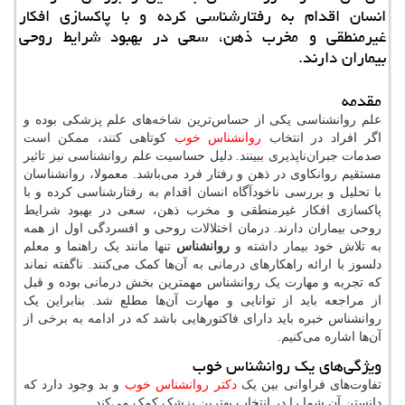
انسان اقدام به رفتارشناسی كرده و با پاكسازی افكار
غیرمنطقی و مخرب ذهن، سعی در بهبود شرایط روحی
بیماران دارند.
مقدمه
علم روانشناسی یکی از حساس‌ترین شاخه‌های علم پزشکی بوده و
اگر افراد در انتخاب
روانشناس خوب
کوتاهی کنند، ممکن است
صدمات جبران‌ناپذیری ببینند. دلیل حساسیت علم روانشناسی نیز تاثیر
مستقیم روانکاوی در ذهن و رفتار فرد می‌باشد. معمولا، روانشناسان
با تحلیل و بررسی ناخودآگاه انسان اقدام به رفتارشناسی کرده و با
پاکسازی افکار غیرمنطقی و مخرب ذهن، سعی در بهبود شرایط
روحی بیماران دارند. درمان اختلالات روحی و افسردگی اول از همه
به تلاش خود بیمار داشته و
روانشناس
تنها مانند یک راهنما و معلم
دلسوز با ارائه راهکارهای درمانی به آن‌ها کمک می‌کنند. ناگفته نماند
که تجربه و مهارت یک روانشناس مهمترین بخش درمانی بوده و قبل
از مراجعه باید از توانایی و مهارت آن‌ها مطلع شد. بنابراین یک
روانشناس خبره باید دارای فاکتورهایی باشد که در ادامه به برخی از
آن‌ها اشاره می‌کنیم.
ویژگی‌های یک روانشناس خوب
تفاوت‌های فراوانی بین یک
دکتر روانشناس خوب
و بد وجود دارد که
دانستن آن شما را در انتخاب بهترین پزشک کمک می‌کند.