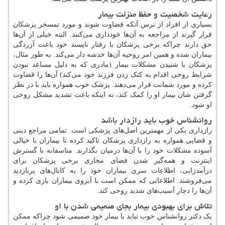
رعایت شخصیت و حفظ منزلت بیمار
بسیاری از افراد از ترس آنکه قضاوت شوند و مورد تمسخر پزشکان
قرار گیرند از مراجعه به آن‌ها خودداری می‌کنند. البته خیلی از آن‌ها
حق دارند چراکه برخی پزشکان با رفتار ناپسند خود باعث آزردگی
بیماران شده و همین امر روحیه آن‌ها خدشه دار می‌کند. به طور مثال،
پزشکان با شنیدن مشکلات بیمار (مادری که به دلیل مساعد نبودن
شرایط روحی اقدام به کتک زدن فرزند خود می‌کند) آن‌ها را قضاوت
کرده و مورد شماتت قرار می‌دهند. پزشک خوب همواره باید با در نظر
گرفتن شان بیمار او را کمک کند، نه اینکه باعث تشدید مشکل روحی
او شود.
روانشناس خوب باید رازدار باشد
رازداری یکی از مهمترین اصل‌های پزشکی است. تمامی مراجع دینی
و قضایی همواره به رازداری پزشکان تاکید کرده تا بیماران با خیالی
آسوده مشکلات خود را با آن‌ها درمیان بگذارند. متاسفانه با گسترش
اینترنت و همه‌گیر شدن فضای مجازی برخی پزشکان برای
درآمدزایی، اطلاعات سری بیماران خود را به کانال‌های پربازدید
می‌فروشند. اطلاعاتی که ممکن است با آبروی بیماران بازی کرده و
آن‌ها را دچار آسیب‌های شدید روحی کند.
تلاش برای بهبودی بیمار بجای صمیمی شدن با او
یک دکتر روانشناس خوب نباید با بیمار خود صمیمی شود چراکه ممکن