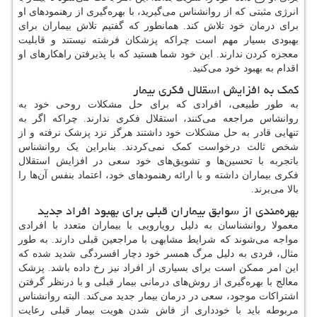
انرژی مثبتی که از روانشناس می‌گیرید، با بهره‌گیری از رهنمودهای او
برای درمان خود تلاش کند. همانطور که گفتیم تلاش بیماران برای
بهبودی بسیار مهم است چراکه پزشکان فرشته نیستند و قابلیت
معجزه کردن ندارند. این خود شما هستید که با پذیرفتن راهکارهای او
اقدام به بهبود خود می‌کنید.
کمک به افزایش اسقلال فکری بیمار
به طور طبیعی، افرادی که برای حل مشکلات روحی خود به
روانشاس مراجعه می‌کنند، استقلال فکری ندارند. چراکه اگر به
تنهایی قادر به حل مشکلات خود داشتند هرگز نزد پزشک نرفته و از
شخص ثالث درخواست کمک نمی‌کردند. بنابراین یک روانشناس
باتجربه با تحسین‌ها و تشویق‌های خود سعی در افزایش استقلال
فکری بیماران داشته و با ارائه رهنمودهای خود، اعتماد بنفس آن‌ها را
بالا می‌برند.
بهره‌مندی از سوابق بیماران قبلی برای بهبود افراد جدید
معمولا روانشناسان به دلیل رویارویی با بیماران متعدد با افرادی
مواجه می‌شوند که شرایط مشابهی با مراجعین قبلی دارند. به طور
مثال، فردی به دلیل مرگ همسر خود دچار افسردگی شدید شده که
این امر ممکن است برای بسیاری از افراد نیز رخ داده باشد. پزشک
معالج با بهره‌گیری از روش‌های درمانی بیمار قبلی و با درنظر گرفتن
اشتراکات موجود، سعی در درمان بیمار جدید می‌کند. البته روانشناس
مربوطه باید با خودداری از فاش شدن هویت بیمار قبلی رعایت