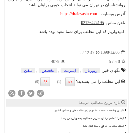
روانشناسان در تهران می تواند انتخاب خوبی برایتان باشد.
آدرس وبسایت :
https://draleyasin.com
تلفن تماس:
02126474195
امیدواریم که این مطلب برای شما مفید بوده باشد.
1398/12/05
22:12:47
4079
5
/
5.0
تگهای خبر:
رپورتاژ
,
اینترنت
,
تخصص
,
تلفن
این مطلب را می پسندید؟
(0)
(1)
تازه ترین مطالب مرتبط
آخرین وضعیت امنیت سایبری زیرساخت های راه آهن کشور
اینترنت ماهواره ای آمازون مستقیم به موبایل می رسد
استارلینک در عراق رسما فعال شد