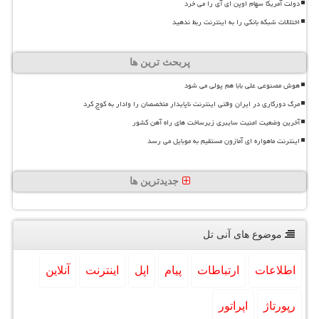
دولت آمریکا سهام اوپن ای آی را می خرد
اختلالات شبکه بانکی را به اینترنت ربط ندهید
پربحث ترین ها
هوش مصنوعی علی بابا هم پولی می شود
مرگ دورکاری در ایران وقتی اینترنت ناپایدار متخصصان را وادار به کوچ کرد
آخرین وضعیت امنیت سایبری زیرساخت های راه آهن کشور
اینترنت ماهواره ای آمازون مستقیم به موبایل می رسد
جدیدترین ها
موضوع های آنی تل
اطلاعات
ارتباطات
پیام
اپل
اینترنت
آنلاین
رپورتاژ
اپراتور