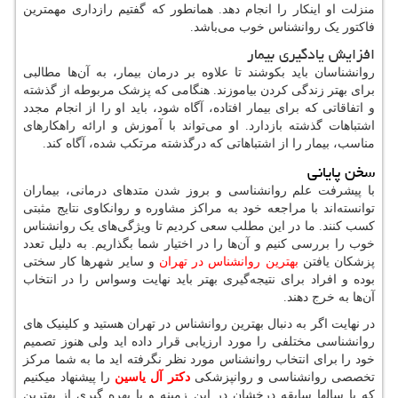
منزلت او اینکار را انجام دهد. همانطور که گفتیم رازداری مهمترین
فاکتور یک روانشناس خوب می‌باشد.
افزایش یادگیری بیمار
روانشناسان باید بکوشند تا علاوه بر درمان بیمار، به آن‌ها مطالبی
برای بهتر زندگی کردن بیاموزند. هنگامی که پزشک مربوطه از گذشته
و اتفاقاتی که برای بیمار افتاده، آگاه شود، باید او را از انجام مجدد
اشتباهات گذشته بازدارد. او می‌تواند با آموزش و ارائه راهکارهای
مناسب، بیمار را از اشتباهاتی که درگذشته مرتکب شده، آگاه کند.
سخن پایانی
با پیشرفت علم روانشناسی و بروز شدن متدهای درمانی، بیماران
توانسته‌اند با مراجعه خود به مراکز مشاوره و روانکاوی نتایج مثبتی
کسب کنند. ما در این مطلب سعی کردیم تا ویژگی‌های یک روانشناس
خوب را بررسی کنیم و آن‌ها را در اختیار شما بگذاریم. به دلیل تعدد
پزشکان یافتن
بهترین روانشناس در تهران
و سایر شهرها کار سختی
بوده و افراد برای نتیجه‌گیری بهتر باید نهایت وسواس را در انتخاب
آن‌ها به خرج دهند.
در نهایت اگر به دنبال بهترین روانشناس در تهران هستید و کلینیک های
روانشناسی مختلفی را مورد ارزیابی قرار داده اید ولی هنوز تصمیم
خود را برای انتخاب روانشناس مورد نظر نگرفته اید ما به شما مرکز
تخصصی روانشناسی و روانپزشکی
دکتر آل یاسین
را پیشنهاد میکنیم
که با سالها سابقه درخشان در این زمینه و با بهره گیری از بهترین