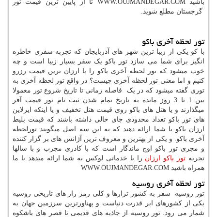
باشید WWW.OUJMANDEGAR.COM تا از پایین ترین قیمت تور
گرجستان مطلع شوید.
تور لحظه آخری باکو
با کو یکی از زیبا ترین شهر های آذربایجان که تجربه سفری خاطره
انگیز برای شما می سازد تور باکو یک سفر بسیار زیبا است و چه
خوب میشود که تور لحظه آخری باکو را با ارزان ترین قیمت رزرو
کنیم و اما معنی تور لحظه آخری چیست؟ در واقع تور لحظه آخری به
توری گفته میشود که در یک فاصله زمانی تا تاریخ شروع تور معمولا
بین 1 تا 3 روز مانده به تاریخ تمام شدن ثبت نام تور قیمت آفر
میگذارند و یا هتل های باکو روی قیمت هتل تخفیف و یا اینکه ایرلاین
های تور باکو تعداد محدودی جای خالی داشته باشند که قیمت بلیط
ارزان باکو با شما ارائه دهند که به این سه اصل میگویند تورلحظه
آخری باکو. و یکی از بهترین و معروف ترین آژانس های بر گزار کننده
و مجری تور باکو اوج ماندگار است که با کادری مجرب و با سالها
تجربه
تور باکو ارزان
را با خدماتی لوکس به شما ارائه میدهد با ما
همراه باشید
WWW.OUJMANDEGAR.COM
تور لحظه آخری روسیه
تور روسیه سفر به کشور تزارها و کلی رمز راز های تاریخی روسیه
یکی از کشورهای ابر قدرت دنیاست و پهناورترین سرزمین جهان به
شمار می رود. تور روسیه از جاذبه های قدیمی تا قصر های باشکوه