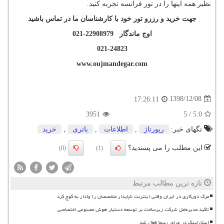
نظیر همه اینها را در تور فرانسه تجربه کنید.
جهت خرید و رزرو تور خود با کارشناسان ما در تماس باشید
اوج ماندگار 22908979-021
021-24823
www.oujmandegar.com
1398/12/08
17:26:11
3951
5
/
5.0
تگهای خبر:
رپورتاژ
,
اطلاعات
,
باتری
,
خرید
این مطلب را می پسندید؟
(0)
(1)
تازه ترین مطالب مرتبط
مرگ دورکاری در ایران وقتی اینترنت ناپایدار متخصصان را وادار به کوچ کرد
تاکید مدیرعامل شرکت زیرساخت بر توسعه دستیار هوش مصنوعی اختصاصی
استارلینک در عراق رسما فعال شد