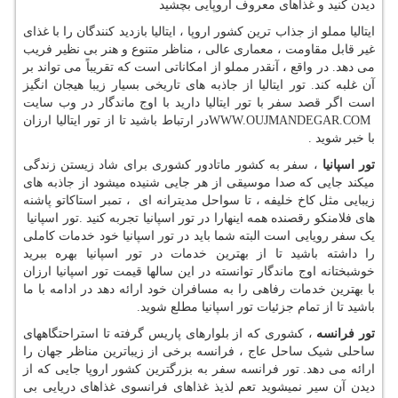
دیدن کنید و غذاهای معروف اروپایی بچشید
ایتالیا مملو از جذاب ترین کشور اروپا ، ایتالیا بازدید کنندگان را با غذای
غیر قابل مقاومت ، معماری عالی ، مناظر متنوع و هنر بی نظیر فریب
می دهد. در واقع ، آنقدر مملو از امکاناتی است که تقریباً می تواند بر
آن غلبه کند. تور ایتالیا از جاذبه های تاریخی بسیار زیبا هیجان انگیز
است اگر قصد سفر با تور ایتالیا دارید با اوج ماندگار در وب سایت
WWW.OUJMANDEGAR.COM
در ارتباط باشید تا از تور ایتالیا ارزان
با خبر شوید .
تور اسپانیا
، سفر به کشور ماتادور کشوری برای شاد زیستن زندگی
میکند جایی که صدا موسیقی از هر جایی شنیده میشود از جاذبه های
زیبایی مثل کاخ خلیفه ، تا سواحل مدیترانه ای ، تمبر استاکاتو پاشنه
های فلامنکو رقصنده همه اینهارا در تور اسپانیا تجربه کنید .تور اسپانیا
یک سفر رویایی است البته شما باید در تور اسپانیا خود خدمات کاملی
را داشته باشید تا از بهترین خدمات در تور اسپانیا بهره ببرید
خوشبختانه اوج ماندگار توانسته در این سالها قیمت تور اسپانیا ارزان
با بهترین خدمات رفاهی را به مسافران خود ارائه دهد در ادامه با ما
باشید تا از تمام جزئیات تور اسپانیا مطلع شوید.
تور فرانسه
، کشوری که از بلوارهای پاریس گرفته تا استراحتگاههای
ساحلی شیک ساحل عاج ، فرانسه برخی از زیباترین مناظر جهان را
ارائه می دهد. تور فرانسه سفر به بزرگترین کشور اروپا جایی که از
دیدن آن سیر نمیشوید تعم لذیذ غذاهای فرانسوی غذاهای دریایی بی