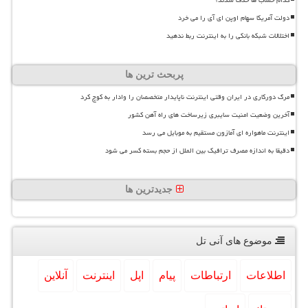
دولت آمریکا سهام اوپن ای آی را می خرد
اختلالات شبکه بانکی را به اینترنت ربط ندهید
پربحث ترین ها
مرگ دورکاری در ایران وقتی اینترنت ناپایدار متخصصان را وادار به کوچ کرد
آخرین وضعیت امنیت سایبری زیرساخت های راه آهن کشور
اینترنت ماهواره ای آمازون مستقیم به موبایل می رسد
دقیقا به اندازه مصرف ترافیک بین الملل از حجم بسته کسر می شود
جدیدترین ها
موضوع های آنی تل
اطلاعات
ارتباطات
پیام
اپل
اینترنت
آنلاین