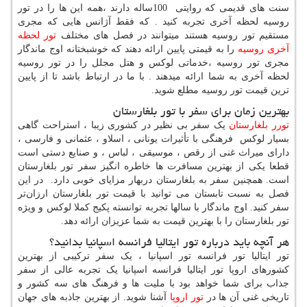
سنت های قدیمی که روایتی
100
ساله دارند ،همه این ها را در تور
روسیه لحظه آخری تجربه کنید . که فقط آژانس هایی که مجری
مستقیم تور روسیه هستند میتوانند در فصل های مختلف
تور لحظه
آخری روسیه
را به قیمتی پایین ارائه دهند که خوشبختانه اوج ماندگار
مجری تور روسیه ،خدماتی لوکس و هتل مجلل را در تور روسیه
لحظه آخری به شما ارائه میدهند . با ما در ارتباط باشد تا از پایین
ترین قیمت تور روسیه مطلع شوید.
بهترین زمان برای سفر با تور بلغارستان
تورر بلغارستان
یک سفر بی نظیر در کشوری زیبا ، استراحت گاهی
بسیار لوکس فرهنگی با تأثیرات یونانی ، اسلاو ، عثمانی و فارسی ،
دارای میراث غنی از رقص ، موسیقی ، لباس ، و صنایع دستی است
قطعا یکی از بهترین مسافرت ها خاطره انگیز سفر تور بلغارستان
است. همچنین سفر به بلغارستان دربهار مزایای خوبی دارد. در این
فصل به نسبت تابستان می توانید با قیمت تور بلغارستان ارزان‌تر
سفر کنید. اوج ماندگار با سالها تجربه توانسته پکیج کملا لوکس و ویژه
تور بلغارستان را با بهترین قیمت به شما عزیزان ارائه دهد.
هر آنچه باید درباره تور ایتالیا فرانسه اسپانیا بدانید؟
تور ایتالیا تور فرانسه تور اسپانیا ، یک سفر ترکیبی از بهترین
کشورهای اروپا تور ایتالیا فرانسه اسپانیا یک تجربه عالی از سفر
جذاب برای شما خواهد بود با ملیت ها و فرهنگ های سه کشور و
تاریخی غنی آن ها در
تور اروپا
آشنا شوید. از بهترین جاذبه های جهان