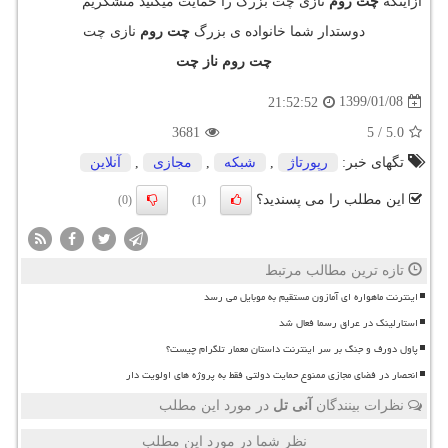
ازاینکه
چت روم
نازی چت بزرگ را حمایت میکنید متشکریم
دوستدار شما خانواده ی بزرگ
چت روم
نازی چت
چت روم ناز چت
1399/01/08
21:52:52
3681
5
/
5.0
تگهای خبر:
رپورتاژ
,
شبكه
,
مجازی
,
آنلاین
این مطلب را می پسندید؟
(0)
(1)
تازه ترین مطالب مرتبط
اینترنت ماهواره ای آمازون مستقیم به موبایل می رسد
استارلینک در عراق رسما فعال شد
پاول دورف و جنگ بر سر اینترنت داستان معمار تلگرام چیست؟
انحصار در فضای مجازی ممنوع حمایت دولتی فقط به پروژه های اولویت دار
نظرات بینندگان
آنی تل
در مورد این مطلب
نظر شما در مورد این مطلب