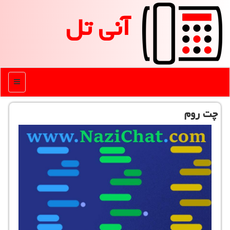
آنی تل
منو
چت روم