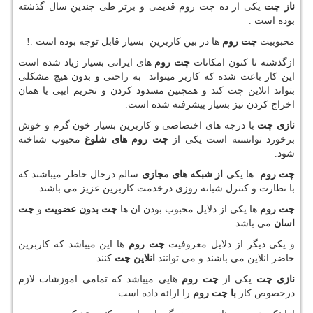
ناز چت
یکی از ده چت روم قدیمی و برتر طی چندین سال گذشته
بوده است .
محبوبیت
چت روم
ها در بین کاربرین بسیار قابل توجه بوده است .!
ازگذشته تا کنون امکانات
چت روم
های ایرانی بسیار زیاد شده است
این کار باعث شده
که کاربر میتواند به راحتی و بدون هیچ مشکلی
بتواند انلاین چت کند
و همچنین مسدود کردن و تحریم ایپی یا همان
اخراج کردن نیز بسیار پیشرفته شده است.
نازی چت
با درجه های اختصاصی و کاربرین بسیار خون گرم و خوش
برخورد
توانسته است یکی از
چت روم های شلوغ
محبوب شناخته
شود.
چت روم
ها یکی
از شبکه های مجازی
سالم درحال حاظر میباشند که
با نظارت
و کنترل شبانه روزی درخدمت کاربرین عزیز می باشند.
چت روم
ها یکی از دلایل محبوب بودن ان ها
چت بدون عضویت
و
چت
اسان
می باشد.
و یکی دیگر از دلایل معروفیت
چت روم
ها این میباشد که کاربرین
حاضر
انلاین می باشند و می توانند
انلاین چت
کنند.
نازی چت
یکی از
چت روم
هایی میباشد که تمامی اموزشات لازم
درخصوص کار
با چت روم
را ارائه داده است .