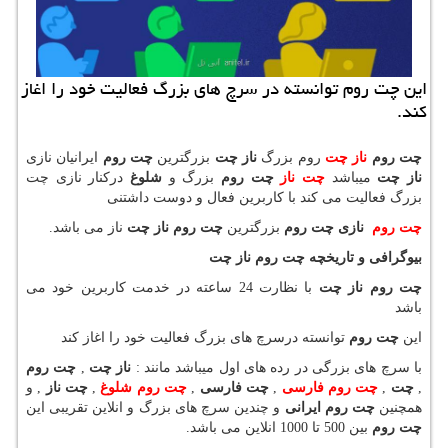
این چت روم توانسته در سرچ های بزرگ فعالیت خود را اغاز
كند.
چت روم
ناز چت
روم بزرگ
ناز چت
بزرگترین
چت روم
ایرانیان نازی
ناز چت
میباشد
چت ناز
چت روم
بزرگ و
شلوغ
درکنار نازی چت
بزرگ فعالیت می کند با کاربرین فعال و دوست داشتنی
چت روم
نازی چت روم
بزرگترین
چت روم
ناز چت
ناز می باشد.
بیوگرافی و تاریخچه چت روم ناز چت
چت روم ناز چت
با نظارت 24 ساعته در خدمت کاربرین خود می
باشد
این
چت روم
توانسته درسرچ های بزرگ فعالیت خود را اغاز کند
با سرچ های بزرگی در رده های اول میباشد مانند :
ناز چت
,
چت روم
,
چت
,
چت روم فارسی
,
چت فارسی
,
چت روم شلوغ
,
چت ناز
,
و
همچنین
چت روم ایرانی
و
چندین سرچ های بزرگ و انلاین تقریبی این
چت روم
بین 500 تا 1000 انلاین می باشد.