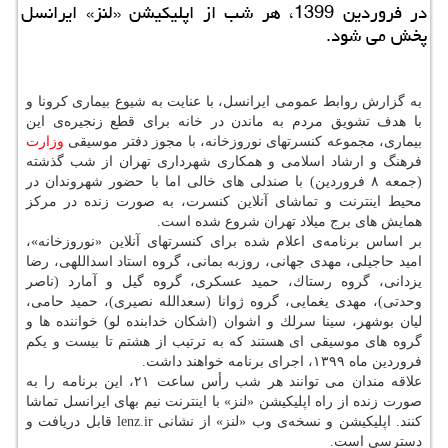
در فروردین 1399، هر شب از اپلیكیشن «لنز» ایرانسل
پخش می شود.
به گزارش روابط عمومی ایرانسل، با عنایت به شیوع بیماری كرونا و
با هدف تشویق مردم به ماندن در خانه برای قطع زنجیره‌ی این
بیماری، مجموعه كنسرتهای نوروزخانه، با مجوز دفتر موسیقی
وزارت
فرهنگ و ارشاد اسلامی و همكاری شهرداری تهران از شب گذشته
(جمعه ۸ فروردین) با صندلی های خالی اما با حضور شهروندان در
محیط اینترنت و تماشای آنلاین كنسرت، به صورت زنده در مركز
همایش های برج میلاد تهران شروع شده است.
بر اساس برنامه‌ی اعلام شده برای كنسرتهای آنلاین «نوروزخانه»،
امید حاجیلی، مهدی جهانی، روزبه بمانی، گروه استاد اسداللهی، رضا
یزدانی، گروه رستاك، حمید عسكری، گروه گیل و آمارد (ناصر
وحدتی)، مهدی یغمایی، گروه ژوانا (سعدالله نصیری)، حمید حامی،
لیان بوشهر، سینا سرلك و اشوان (اشكان خدابنده لو) خواننده ها و
گروه های موسیقی ای هستند كه به ترتیب از هشتم تا بیست و یكم
فروردین ماه ۱۳۹۹، اجرای برنامه خواهند داشت.
علاقه مندان می توانند هر شب رأس ساعت ۲۱، این برنامه را به
صورت زنده از راه اپلیكیشن «لنز» با اینترنت نیم بهای ایرانسل تماشا
كنند. اپلیكیشن و نسخه‌ی وب «لنز» از نشانی lenz.ir قابل دریافت و
دسترسی است.