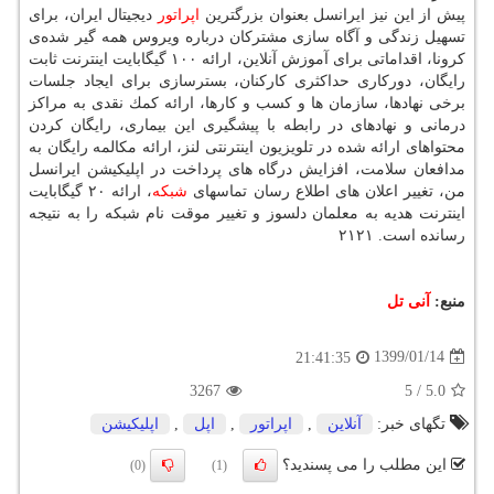
پیش از این نیز ایرانسل بعنوان بزرگترین
اپراتور
دیجیتال ایران، برای
تسهیل زندگی و آگاه سازی مشتركان درباره ویروس همه گیر شده‌ی
كرونا، اقداماتی برای آموزش آنلاین، ارائه ۱۰۰ گیگابایت اینترنت ثابت
رایگان، دوركاری حداكثری كاركنان، بسترسازی برای ایجاد جلسات
برخی نهادها، سازمان ها و كسب و كارها، ارائه كمك نقدی به مراكز
درمانی و نهادهای در رابطه با پیشگیری این بیماری، رایگان كردن
محتواهای ارائه شده در تلویزیون اینترنتی لنز، ارائه مكالمه رایگان به
مدافعان سلامت، افزایش درگاه های پرداخت در اپلیكیشن ایرانسل
من، تغییر اعلان های اطلاع رسان تماسهای
شبكه
، ارائه ۲۰ گیگابایت
اینترنت هدیه به معلمان دلسوز و تغییر موقت نام شبكه را به نتیجه
رسانده است. ۲۱۲۱
منبع:
آنی تل
1399/01/14
21:41:35
3267
5
/
5.0
تگهای خبر:
آنلاین
,
اپراتور
,
اپل
,
اپلیكیشن
این مطلب را می پسندید؟
(0)
(1)