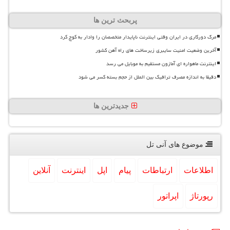
پربحث ترین ها
مرگ دورکاری در ایران وقتی اینترنت ناپایدار متخصصان را وادار به کوچ کرد
آخرین وضعیت امنیت سایبری زیرساخت های راه آهن کشور
اینترنت ماهواره ای آمازون مستقیم به موبایل می رسد
دقیقا به اندازه مصرف ترافیک بین الملل از حجم بسته کسر می شود
جدیدترین ها
موضوع های آنی تل
اطلاعات
ارتباطات
پیام
اپل
اینترنت
آنلاین
رپورتاژ
اپراتور