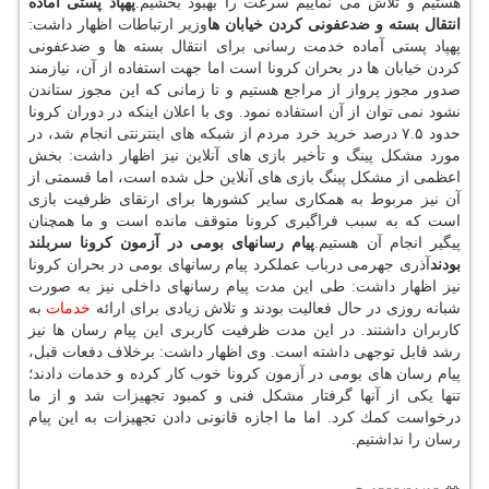
هستیم و تلاش می نماییم سرعت را بهبود بخشیم.
پهپاد پستی آماده
انتقال بسته و ضدعفونی كردن خیابان ها
وزیر ارتباطات اظهار داشت:
پهپاد پستی آماده خدمت رسانی برای انتقال بسته ها و ضدعفونی
كردن خیابان ها در بحران كرونا است اما جهت استفاده از آن، نیازمند
صدور مجوز پرواز از مراجع هستیم و تا زمانی كه این مجوز ستاندن
نشود نمی توان از آن استفاده نمود. وی با اعلان اینكه در دوران كرونا
حدود ۷.۵ درصد خرید خرد مردم از شبكه های اینترنتی انجام شد، در
مورد مشكل پینگ و تأخیر بازی های آنلاین نیز اظهار داشت: بخش
اعظمی از مشكل پینگ بازی های آنلاین حل شده است، اما قسمتی از
آن نیز مربوط به همكاری سایر كشورها برای ارتقای ظرفیت بازی
است كه به سبب فراگیری كرونا متوقف مانده است و ما همچنان
پیگیر انجام آن هستیم.
پیام رسانهای بومی در آزمون كرونا سربلند
بودند
آذری جهرمی درباب عملكرد پیام رسانهای بومی در بحران كرونا
نیز اظهار داشت: طی این مدت پیام رسانهای داخلی نیز به صورت
شبانه روزی در حال فعالیت بودند و تلاش زیادی برای ارائه
خدمات
به
كاربران داشتند. در این مدت ظرفیت كاربری این پیام رسان ها نیز
رشد قابل توجهی داشته است. وی اظهار داشت: برخلاف دفعات قبل،
پیام رسان های بومی در آزمون كرونا خوب كار كرده و خدمات دادند؛
تنها یكی از آنها گرفتار مشكل فنی و كمبود تجهیزات شد و از ما
درخواست كمك كرد. اما ما اجازه قانونی دادن تجهیزات به این پیام
رسان را نداشتیم.