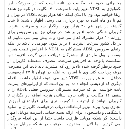
مخابراتی حدود ۱۶ مگابیت در ثانیه است كه در صورتیكه این
تكنولوژی به VDSL تغییر یابد، تا سرعت ۷۰ مگابیت در ثانیه نیز شاهد
ارتقا خواهیم بود. وی با اعلان اینكه ۸۵۰ هزار پورت VDSL در تهران و
قم تا دو ماه آینده به بهره برداری می رسد، اظهار داشت: تا شب
گذشته در شهر قم ۳۰ هزار پورت واگذار شد و سرعت اینترنت
كاربران خانگی حدود ۵ برابر شد. در تهران نیز این سرویس برای
روزانه ۱۰ هزار مشترك فعال می شود و ما پیش بینی می نماییم كه
در كل كشور سرعت اینترنت ۴ برابر شود. جهرمی با تاكید بر اینكه
ارتقای سرویس ADSL مشتركان به VDSL با افزایش قیمت همراه
نیست و پول مازادی از مشتركان دریافت نمی گردد، افزود: تنها
ممكنست باتوجه به افزایش سرعت، مصرف منصفانه كاربران از
حدود درنظر گرفته شده بالاتر رود كه مشترك باید بابت این مصرف،
هزینه پرداخت كند. وی با اشاره به اینكه در تهران تا ۲۷ اردیبهشت
حداقل ۸۰۰ هزار پورت VDSL دایر می شود، اظهار داشت: اقدام
دیگری كه از دیشب انجام داده ایم این است كه از اپراتورهای اینترنت
ثابت خواسته ایم كه سرعت مشتركان سرویس فعلی ADSL را تا
سقف ۱۶ مگابیت بر ثانیه بدون ستاندن هزینه اضافه باز بگذارند تا
كاربران بتوانند از اینترنت با كیفیت تری برای فرآیندهای آموزش
مجازی بهره ببرند. وزیر ارتباطات درباب درخواست كاربران و اساتید
دانشگاهی و دانشجویان برای ارائه بسته حمایتی اینترنت موبایل اظهار
داشت: اگر شبكه موبایل ظرفیت داشت حتما از این اقدام فروگذار
نمی كردیم. اما الان با محدودیت ظرفیت در شبكه موبایل مواجه