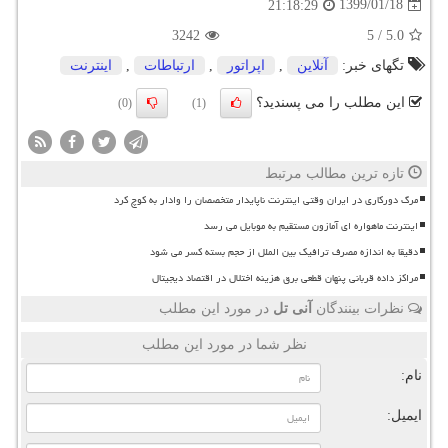
1399/01/18
21:18:29
3242
5
/
5.0
تگهای خبر:
آنلاین
,
اپراتور
,
ارتباطات
,
اینترنت
این مطلب را می پسندید؟
(0)
(1)
تازه ترین مطالب مرتبط
مرگ دورکاری در ایران وقتی اینترنت ناپایدار متخصصان را وادار به کوچ کرد
اینترنت ماهواره ای آمازون مستقیم به موبایل می رسد
دقیقا به اندازه مصرف ترافیک بین الملل از حجم بسته کسر می شود
مراکز داده قربانی پنهان قطعی برق هزینه اختلال در اقتصاد دیجیتال
نظرات بینندگان
آنی تل
در مورد این مطلب
نظر شما در مورد این مطلب
نام:
ایمیل: