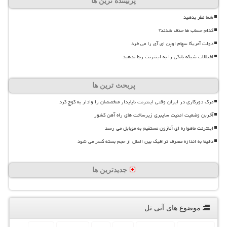
پربیننده ترین ها
شما نظر بدهید
کدام حساب ها حذف شدند؟
دولت آمریکا سهام اوپن ای آی را می خرد
اختلالات شبکه بانکی را به اینترنت ربط ندهید
پربحث ترین ها
مرگ دورکاری در ایران وقتی اینترنت ناپایدار متخصصان را وادار به کوچ کرد
آخرین وضعیت امنیت سایبری زیرساخت های راه آهن کشور
اینترنت ماهواره ای آمازون مستقیم به موبایل می رسد
دقیقا به اندازه مصرف ترافیک بین الملل از حجم بسته کسر می شود
جدیدترین ها
موضوع های آنی تل