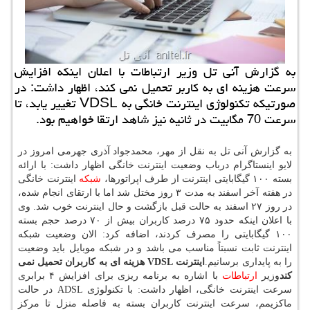
به گزارش آنی تل وزیر ارتباطات با اعلان اینكه افزایش
سرعت هزینه ای به كاربر تحمیل نمی كند، اظهار داشت: در
صورتیكه تكنولوژی اینترنت خانگی به VDSL تغییر یابد، تا
سرعت 70 مگابیت در ثانیه نیز شاهد ارتقا خواهیم بود.
به گزارش آنی تل به نقل از مهر، محمدجواد آذری جهرمی امروز در
لایو اینستاگرام درباب وضعیت اینترنت خانگی اظهار داشت: با ارائه
بسته ۱۰۰ گیگابایتی اینترنت از طرف اپراتورها،
شبكه
اینترنت خانگی
در هفته آخر اسفند به مدت ۳ روز مختل شد اما با ارتقای انجام شده،
در روز ۲۷ اسفند به حالت قبل بازگشت و حال اینترنت خوب شد. وی
با اعلان اینكه حدود ۷۵ درصد كاربران بیش از ۷۰ درصد حجم بسته
۱۰۰ گیگابایتی را مصرف كردند، اضافه كرد: الان وضعیت شبكه
اینترنت ثابت نسبتاً مناسب می باشد و در شبكه موبایل باید وضعیت
را به پایداری برسانیم.
اینترنت VDSL هزینه ای به كاربران تحمیل نمی
كند
وزیر
ارتباطات
با اشاره به برنامه ریزی برای افزایش ۴ برابری
سرعت اینترنت خانگی، اظهار داشت: با تكنولوژی ADSL در حالت
ماكزیمم، سرعت اینترنت كاربران بسته به فاصله منزل تا مركز