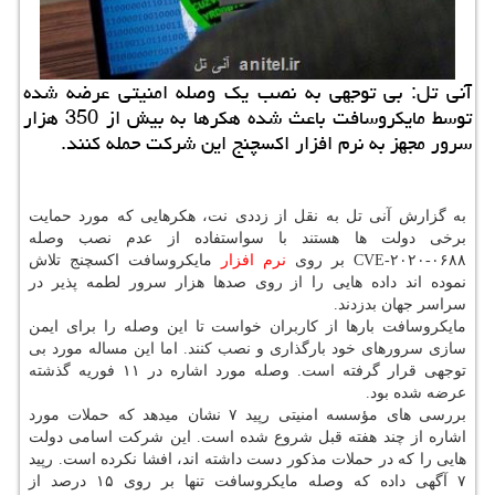
آنی تل: بی توجهی به نصب یك وصله امنیتی عرضه شده
توسط مایكروسافت باعث شده هكرها به بیش از 350 هزار
سرور مجهز به نرم افزار اكسچنج این شركت حمله كنند.
به گزارش آنی تل به نقل از زددی نت، هكرهایی كه مورد حمایت
برخی دولت ها هستند با سواستفاده از عدم نصب وصله
CVE-۲۰۲۰-۰۶۸۸ بر روی
نرم افزار
مایكروسافت اكسچنج تلاش
نموده اند داده هایی را از روی صدها هزار سرور لطمه پذیر در
سراسر جهان بدزدند.
مایكروسافت بارها از كاربران خواست تا این وصله را برای ایمن
سازی سرورهای خود بارگذاری و نصب كنند. اما این مساله مورد بی
توجهی قرار گرفته است. وصله مورد اشاره در ۱۱ فوریه گذشته
عرضه شده بود.
بررسی های مؤسسه امنیتی رپید ۷ نشان میدهد كه حملات مورد
اشاره از چند هفته قبل شروع شده است. این شركت اسامی دولت
هایی را كه در حملات مذكور دست داشته اند، افشا نكرده است. رپید
۷ آگهی داده كه وصله مایكروسافت تنها بر روی ۱۵ درصد از