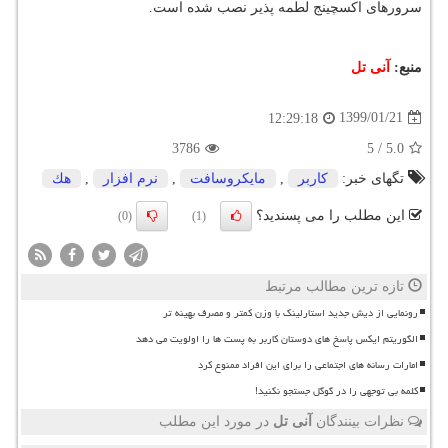
سرورهای اكسچینج لطمه پذیر نصب شده است.
منبع:
آنی تل
1399/01/21
12:29:18
3786
5
/
5.0
تگهای خبر:
كاربر
,
مایكروسافت
,
نرم افزار
,
هك
این مطلب را می پسندید؟
(0)
(1)
تازه ترین مطالب مرتبط
رونمایی از دیش جدید استارلینک با وزن کمتر و مصرف بهینه تر
الگوریتم ایکس پاسخ های دوستان کاربر به پست ها را اولویت می دهد
امارات رسانه های اجتماعی را برای این افراد ممنوع کرد
کلمه بی توجهی را در گوگل جستجو نکنید!
نظرات بینندگان
آنی تل
در مورد این مطلب