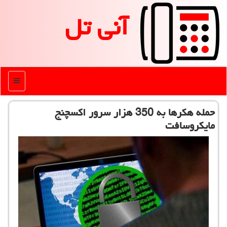
آنی تل
منو
حمله هكرها به 350 هزار سرور اكسچنج
مایكروسافت