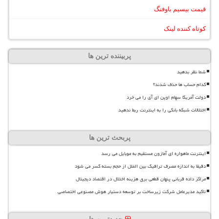
قیمت بیسیم باوفنگ
کوتاه کننده لینک
پربیننده ترین ها
شما نظر بدهید
کدام حساب ها حذف شدند؟
دولت آمریکا سهام اوپن ای آی را می خرد
اختلالات شبکه بانکی را به اینترنت ربط ندهید
پربحث ترین ها
اینترنت ماهواره ای آمازون مستقیم به موبایل می رسد
دقیقا به اندازه مصرف ترافیک بین الملل از حجم بسته کسر می شود
مراکز داده قربانی پنهان قطعی برق هزینه اختلال در اقتصاد دیجیتال
تاکید مدیرعامل شرکت زیرساخت بر توسعه دستیار هوش مصنوعی اختصاصی