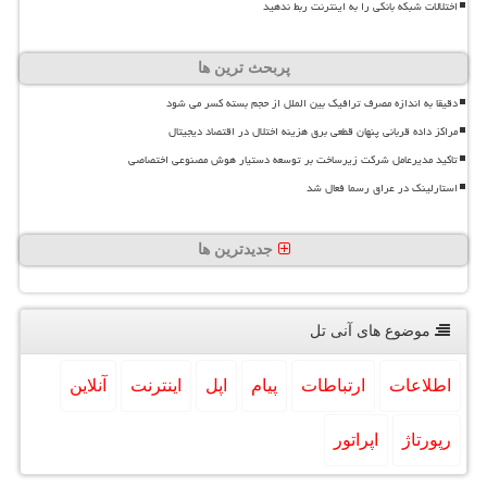
اختلالات شبکه بانکی را به اینترنت ربط ندهید
پربحث ترین ها
دقیقا به اندازه مصرف ترافیک بین الملل از حجم بسته کسر می شود
مراکز داده قربانی پنهان قطعی برق هزینه اختلال در اقتصاد دیجیتال
تاکید مدیرعامل شرکت زیرساخت بر توسعه دستیار هوش مصنوعی اختصاصی
استارلینک در عراق رسما فعال شد
جدیدترین ها
موضوع های آنی تل
اطلاعات
ارتباطات
پیام
اپل
اینترنت
آنلاین
رپورتاژ
اپراتور