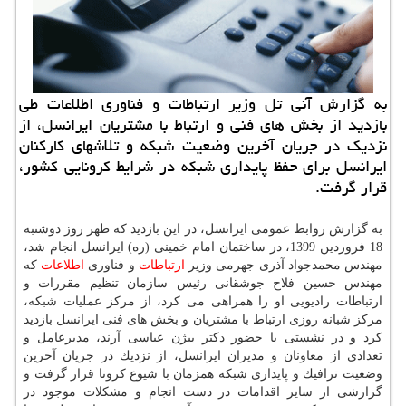
به گزارش آنی تل وزیر ارتباطات و فناوری اطلاعات طی
بازدید از بخش های فنی و ارتباط با مشتریان ایرانسل، از
نزدیك در جریان آخرین وضعیت شبكه و تلاشهای كاركنان
ایرانسل برای حفظ پایداری شبكه در شرایط كرونایی كشور،
قرار گرفت.
به گزارش روابط عمومی ایرانسل، در این بازدید كه ظهر روز دوشنبه
18 فروردین 1399، در ساختمان امام خمینی (ره) ایرانسل انجام شد،
مهندس محمدجواد آذری جهرمی وزیر
ارتباطات
و فناوری
اطلاعات
كه
مهندس حسین فلاح جوشقانی رئیس سازمان تنظیم مقررات و
ارتباطات رادیویی او را همراهی می كرد، از مركز عملیات شبكه،
مركز شبانه روزی ارتباط با مشتریان و بخش های فنی ایرانسل بازدید
كرد و در نشستی با حضور دكتر بیژن عباسی آرند، مدیرعامل و
تعدادی از معاونان و مدیران ایرانسل، از نزدیك در جریان آخرین
وضعیت ترافیك و پایداری شبكه همزمان با شیوع كرونا قرار گرفت و
گزارشی از سایر اقدامات در دست انجام و مشكلات موجود در