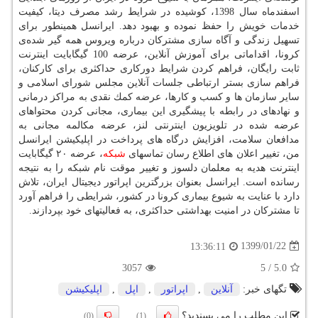
اسفندماه سال 1398، كوشیده در شرایط رشد مصرف دیتا، كیفیت
خدمات خویش را حفظ نموده و بهبود دهد. ایرانسل همینطور برای
تسهیل زندگی و آگاه سازی مشتركان درباره ویروس همه گیر شده‌ی
كرونا، اقداماتی برای آموزش آنلاین، عرضه 100 گیگابایت اینترنت
ثابت رایگان، فراهم كردن شرایط دوركاری حداكثری برای كاركنان،
فراهم سازی بستر ارتباطی جلسات آنلاین مجلس شورای اسلامی و
سایر سازمان ها و كسب و كارها، عرضه كمك نقدی به مراكز درمانی
و نهادهای در رابطه با پیشگیری این بیماری، مجانی كردن محتواهای
عرضه شده در تلویزیون اینترنتی لنز، عرضه مكالمه مجانی به
مدافعان سلامت، افزایش درگاه های پرداخت در اپلیكیشن ایرانسل
من، تغییر اعلان های اطلاع رسان تماسهای
شبكه
، عرضه ۲۰ گیگابایت
اینترنت هدیه به معلمان دلسوز و تغییر موقت نام شبكه را به نتیجه
رسانده است. ایرانسل بعنوان بزرگترین اپراتور دیجیتال ایران، تلاش
دارد با عنایت به شیوع بیماری كرونا در كشور، شرایطی را فراهم آورد
تا مشتركان در امنیت بهداشتی حداكثری، به فعالیتهای خود بپردازند.
1399/01/22
13:36:11
3057
5
/
5.0
تگهای خبر:
آنلاین
,
اپراتور
,
اپل
,
اپلیكیشن
این مطلب را می پسندید؟
(0)
(1)