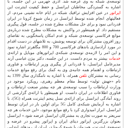
توسعه‌ی شبكه به وی عرضه شد. آذری جهرمی در این جلسه، با
اشاره به گستردگی مخاطبان ایرانسل و حفظ كیفیت اینترنت این
اپراتور
در عین افزایش ترافیك شبكه در ایام خانه نشینی مردم، از
فعالیتهای انجام شده توسط ایرانسل در زمان شیوع كرونا در ایران
قدردانی نمود و برای حل مشكلات مطرح شده در جلسه، قول پیگیری
مستقیم داد. او همینطور در واكنش به مشكلات مطرح شده درباره‌ی
موانع فركانسی توسعه‌ی شبكه و عدم امكان پاسخگویی به تقاضای
روز افزون مشتركان برای توسعه پوشش، به تلاشهای در دست اقدام
در مورد آزادسازی باندهای فركانسی 700 و 800 مگاهرتز اشاره نمود
و این امر را لازمه‌ی توسعه‌ی شبكه‌ی اپراتورهای موبایل و ارائه‌ی
خدمات
بیشتر به مردم دانست. در این جلسه، دكتر بیژن عباسی آرند
مدیرعامل ایرانسل، با قدردانی از پیگیری وزیر ارتباطات و فناوری
ارتباطات و اهتمام همه جانبه‌ی وی به كمك برای رفع موانع خدمات
رسانی به مشتركان
تلفن
همراه، با اشاره به نامگذاری سال 1399 به
نام «جهش تولید» توسط مقام معظم رهبری، رویكرد موجود در
وزارت ارتباطات را سبب توسعه‌ی هر چه بیشتر صنعت ارتباطات و
فناوری اطلاعات در ایران دانست. او همینطور با ارائه‌ی گزارشی از
روند آمادگی ایرانسل برای ارائه‌ی نسل پنجم اینترنت همراه (5G)، با
اشاره به آزمایش شبكه‌ی كامل 5G برای اولین بار در ایران توسط
ایرانسل، ابراز امیدواری كرد با رفع موانع موجود، «این خدمات هر چه
سریعتر به صورت تجاری به مشتركان ایرانسل عرضه شود.» ایرانسل
بعنوان بزرگترین اپراتور دیتای ایران و اپراتور پیشرو در عرضه و
توسعه‌ی اینترنت، همزمان با شیوع كرونا در ایران از روزهای ابتدایی