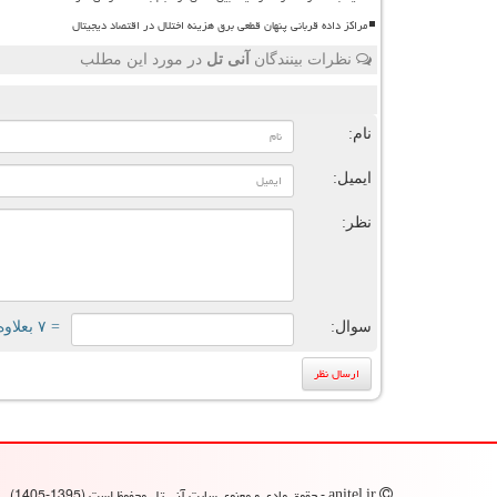
مراکز داده قربانی پنهان قطعی برق هزینه اختلال در اقتصاد دیجیتال
نظرات بینندگان
آنی تل
در مورد این مطلب
ن
نام:
ایمیل:
نظر:
سوال:
= ۷ بعلاوه ۵
anitel.ir - حقوق مادی و معنوی سایت آنی تل محفوظ است (1395-1405)