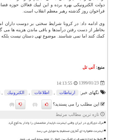
دولت الكترونیكی بهره برده و این لبیك فعالان حوزه فضا
فراخوان روز گذشته رهبر معظم انقلاب است.
وی ادامه داد: در كرونا شرایط سختی بر دوست داران اما
بخاطر از دست رفتن درآمدها و باقی ماندن هزینه ها می گ
كمك كنند اما نمی شناسند. موضوع تهی دستان نیست بلكه ا
منبع:
آنی تل
1399/01/23
14:13:55
تگهای خبر:
ارتباطات
,
اطلاعات
,
الكترونیك
,
این مطلب را می پسندید؟
(0)
(1)
تازه ترین مطالب مرتبط
مرگ دورکاری در ایران وقتی اینترنت ناپایدار متخصصان را وادار به کوچ کرد
اینترنت ماهواره ای آمازون مستقیم به موبایل می رسد
دقیقا به اندازه مصرف ترافیک بین الملل از حجم بسته کسر می شود