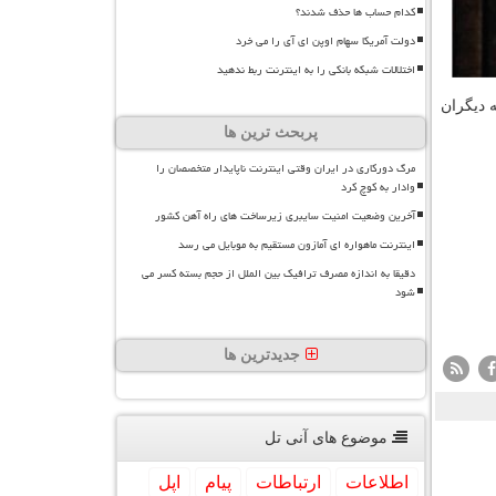
کدام حساب ها حذف شدند؟
دولت آمریکا سهام اوپن ای آی را می خرد
اختلالات شبکه بانکی را به اینترنت ربط ندهید
 دیگران
پربحث ترین ها
مرگ دورکاری در ایران وقتی اینترنت ناپایدار متخصصان را
وادار به کوچ کرد
آخرین وضعیت امنیت سایبری زیرساخت های راه آهن کشور
اینترنت ماهواره ای آمازون مستقیم به موبایل می رسد
دقیقا به اندازه مصرف ترافیک بین الملل از حجم بسته کسر می
شود
جدیدترین ها
موضوع های آنی تل
اطلاعات
ارتباطات
پیام
اپل