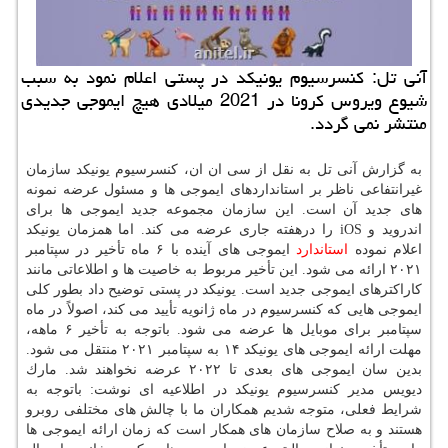
آنی تل: كنسرسیوم یونیكد در پستی اعلام نمود به سبب
شیوع ویروس كرونا در 2021 میلادی هیچ ایموجی جدیدی
منتشر نمی گردد.
به گزارش آنی تل به نقل از سی ان ان، كنسرسیوم یونیكد سازمان
غیرانتفاعی ناظر بر استانداردهای ایموجی ها و مسئول عرضه نمونه
های جدید آن است. این سازمان مجموعه جدید ایموجی ها برای
اندروید و iOS را درهفته جاری عرضه می كند. اما همزمان یونیكد
اعلام نموده
استاندارد
ایموجی های آینده با ۶ ماه تأخیر در سپتامبر
۲۰۲۱ ارائه می شود. این تأخیر مربوط به خاصیت ها و اطلاعاتی مانند
كاراكترهای ایموجی جدید است. یونیكد در پستی توضیح داد بطور كلی
ایموجی هایی كه كنسرسیوم در ماه ژانویه تأیید می كند، اصولاً در ماه
سپتامبر برای موبایل ها عرضه می شود. باتوجه به تأخیر ۶ ماهه،
مهلت ارائه ایموجی های یونیكد ۱۴ به سپتامبر ۲۰۲۱ منتقل می شود.
بدین سان ایموجی های بعدی تا ۲۰۲۲ عرضه نخواهند شد. مارك
دیویس مدیر كنسرسیوم یونیكد در اطلاعیه ای نوشت: باتوجه به
شرایط فعلی، متوجه شدیم همكاران ما با چالش های مختلفی روبرو
هستند و به صلاح سازمان های همكار است كه زمان ارائه ایموجی ها