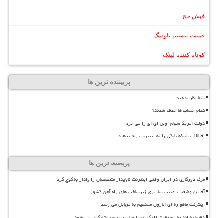
فیش حج
قیمت بیسیم باوفنگ
کوتاه کننده لینک
پربیننده ترین ها
شما نظر بدهید
کدام حساب ها حذف شدند؟
دولت آمریکا سهام اوپن ای آی را می خرد
اختلالات شبکه بانکی را به اینترنت ربط ندهید
پربحث ترین ها
مرگ دورکاری در ایران وقتی اینترنت ناپایدار متخصصان را وادار به کوچ کرد
آخرین وضعیت امنیت سایبری زیرساخت های راه آهن کشور
اینترنت ماهواره ای آمازون مستقیم به موبایل می رسد
دقیقا به اندازه مصرف ترافیک بین الملل از حجم بسته کسر می شود