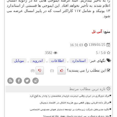
را به تأخیر بیندازیم. البته عرضه ایموجی هایی كه در ژانویه امسال
اعلام شدند به تأخیر نخواهد افتاد. این ایموجی ها قسمتی از استاندارد
۱۳ یونیكد و شامل ۱۱۷ كاراكتر است كه در پاییز امسال عرضه می
شود.
منبع:
آنی تل
1399/01/25
16:31:03
3582
5
/
5.0
تگهای خبر:
استاندارد
,
اطلاعات
,
اندروید
,
موبایل
این مطلب را می پسندید؟
(0)
(1)
تازه ترین مطالب مرتبط
مرگ دورکاری در ایران وقتی اینترنت ناپایدار متخصصان را وادار به کوچ کرد
مراکز داده قربانی پنهان قطعی برق هزینه اختلال در اقتصاد دیجیتال
تاکید مدیرعامل شرکت زیرساخت بر توسعه دستیار هوش مصنوعی اختصاصی
پاول دورف و جنگ بر سر اینترنت داستان معمار تلگرام چیست؟