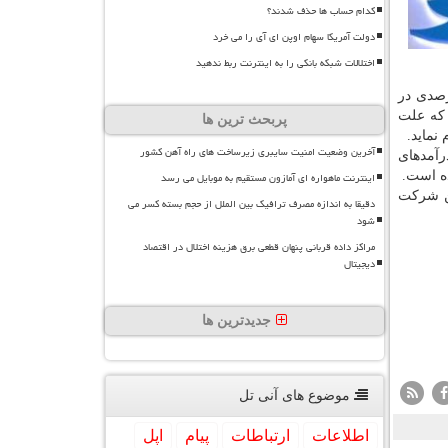
کدام حساب ها حذف شدند؟
دولت آمریکا سهام اوپن ای آی را می خرد
اختلالات شبکه بانکی را به اینترنت ربط ندهید
مد کلی آلفابت – شرکت مادر تخصصی گوگل – از محل خدمات مختلف این شرکت با افزایش ۱۳ درصدی در
. اما رشد درآمد خالص این شرکت تنها ۱.۵ درصد بوده که علت
پربحث ترین ها
نماید.
آخرین وضعیت امنیت سایبری زیرساخت های راه آهن کشور
بر داده، اما رشد درآمدهای
ده است.
اینترنت ماهواره ای آمازون مستقیم به موبایل می رسد
ده است. این شرکت
دقیقا به اندازه مصرف ترافیک بین الملل از حجم بسته کسر می
شود
مراکز داده قربانی پنهان قطعی برق هزینه اختلال در اقتصاد
دیجیتال
جدیدترین ها
موضوع های آنی تل
اطلاعات
ارتباطات
پیام
اپل