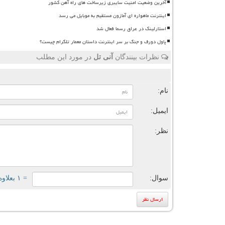
آخرین وضعیت امنیت سایبری زیرساخت های راه آهن کشور
اینترنت ماهواره ای آمازون مستقیم به موبایل می رسد
استارلینک در عراق رسما فعال شد
پاول دورف و جنگ بر سر اینترنت داستان معمار تلگرام چیست؟
نظرات بینندگان
آنی تل
در مورد این مطلب
ن
نام:
ایمیل:
نظر:
سوال:
= ۱ بعلاوه ۲