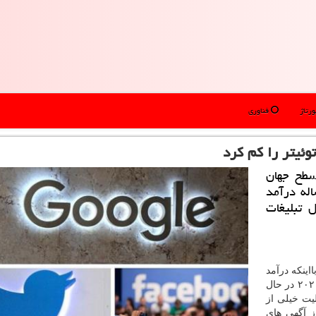
رتاژ
فناوری
وئیتر را كم كرد
سطح جهان
له درآمد
 تبلیغات
ااینکه درآمد
ناشی از تبلیغات آنلاین این شرکت در دو ماهه اول سال ۲۰۲۰ در حال
یت خیلی از
ز آگهی های