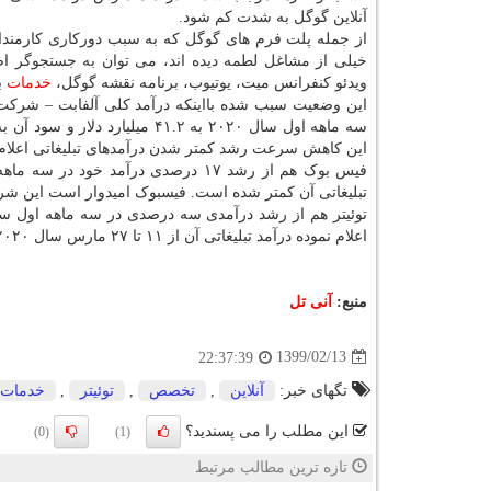
آنلاین گوگل به شدت کم شود.
از جمله پلت فرم های گوگل که به سبب دورکاری کارمندا
خیلی از مشاغل لطمه دیده اند، می توان به جستجوگر اص
ویدئو کنفرانس میت، یوتیوب، برنامه نقشه گوگل،
خدمات
ب
این کاهش سرعت رشد کمتر شدن درآمدهای تبلیغاتی اعلام 
تبلیغاتی آن کمتر شده است. فیسبوک امیدوار است این شرای
اعلام نموده درآمد تبلیغاتی آن از ۱۱ تا ۲۷ مارس سال ۲۰۲۰ در مقایسه با زمان مشابه سال قبل ۲۷ درصد کمتر شده است.
منبع:
آنی تل
1399/02/13
22:37:39
تگهای خبر:
آنلاین
,
تخصص
,
توئیتر
,
خدمات
این مطلب را می پسندید؟
(0)
(1)
تازه ترین مطالب مرتبط