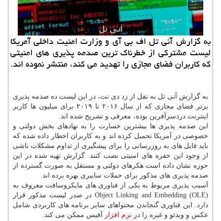
به گزارش آنی تل اف بی آی و وزارت امنیت داخلی آمریكا
لیست مشتركی از خطرناك ترین صدمه پذیری های امنیتی
كه كاربران فضای مجازی را تهدید می كند، منتشر نموده اند.
به گزارش آنی تل به نقل از زد دی نت، در این لیست ده صدمه پذیری
برتر فضای مجازی که از سال ۲۰۱۶ تا ۲۰۱۹ برای میلیون ها کاربر
اینترنت دردسرآفرین بوده، معرفی و تشریح شده اند.
این صدمه پذیری ها بیشترین خسارت را به نهادهای بخش دولتی و
خصوصی در آمریکا تحمیل کرده اند و به کاربران اخطار داده شده که
باید فایل های به روزرسانی را برای پیشگیری از تداوم مشکلات ناشی
از وجود این حفره های امنیتی نصب کنند. گزارش تهیه شده در این
حوزه نشان داده است هکرهای دولتی و مستقل به صورت گسترده از
صدمه پذیری های مذکور برای حملات سایبری بهره برده اند.
آسیب پذیری مربوط به یکی از فناوری های مایکروسافت معروف به
Object Linking and Embedding (OLE) در صدر لیست مذکور قرار
دارد. این فناوری گنجاندن محتواهای سایر برنامه های کاربردی شامل
عکس و ویدئو و غیره را در
نرم افزار
آفیس ممکن می کند.