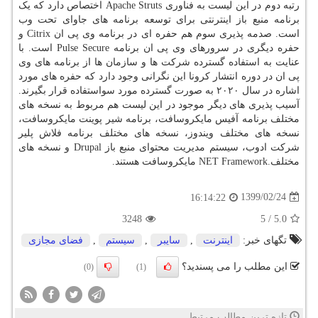
رتبه دوم در این لیست به فناوری Apache Struts اختصاص دارد که یک
برنامه منبع باز اینترنتی برای توسعه برنامه های جاوای تحت وب
است. صدمه پذیری سوم هم حفره ای در برنامه وی پی ان Citrix و
حفره دیگری در سرورهای وی پی ان برنامه Pulse Secure است. با
عنایت به استفاده گسترده شرکت ها و سازمان ها از برنامه های وی
پی ان در دوره انتشار کرونا این نگرانی وجود دارد که حفره های مورد
اشاره در سال ۲۰۲۰ به صورت گسترده مورد سواستفاده قرار بگیرند.
آسیب پذیری های دیگر موجود در این لیست هم مربوط به نسخه های
مختلف برنامه آفیس مایکروسافت، برنامه شیر پوینت مایکروسافت،
نسخه های مختلف ویندوز، نسخه های مختلف برنامه فلاش پلیر
شرکت ادوب، سیستم مدیریت محتوای منبع باز Drupal و نسخه های
مختلف.NET Framework مایکروسافت هستند.
1399/02/24
16:14:22
3248
5
/
5.0
تگهای خبر:
اینترنت
,
سایبر
,
سیستم
,
فضای مجازی
این مطلب را می پسندید؟
(0)
(1)
تازه ترین مطالب مرتبط