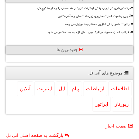
مرگ دورکاری در ایران وقتی اینترنت ناپایدار متخصصان را وادار به کوچ کرد
آخرین وضعیت امنیت سایبری زیرساخت های راه آهن کشور
اینترنت ماهواره ای آمازون مستقیم به موبایل می رسد
دقیقا به اندازه مصرف ترافیک بین الملل از حجم بسته کسر می شود
جدیدترین ها
موضوع های آنی تل
اطلاعات
ارتباطات
پیام
اپل
اینترنت
آنلاین
رپورتاژ
اپراتور
صفحه اخبار
بازگشت به صفحه اصلی آنی تل