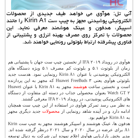
آنی تل: هوآوی می خواهد طیف جدیدی از محصولات
الكترونیكی پوشیدنی مجهز به چیپ ست Kirin A1 را مانند
اسپیكر، هدفون و عینك هوشمند معرفی نماید. این
محصولات با تمركز روی مصرف بهینه انرژی و پشتیبانی از
فناوری پیشرفته ارتباط بلوتوثی رونمایی خواهند شد.
هوآوی در رویداد IFA ۲۰۱۹ از نخستین چیپ ست جهان با پشتیبانی هم
زمان از بلوتوث ۵.۱ و بلوتوث کم مصرف ۵.۱ ویژه دستگاه های
الکترونیکی پوشیدنی با عنوان Kirin A۱ رونمایی نمود. هدست جدید
بلوتوثی هوآوی یعنی Huawei FreeBuds ۳ که مجهز به این پردازنده
است و نخستین ساعت
هوشمند
مجهز به Kirin A۱ با عنوان Huawei
Watch GT ۲ بعنوان محصولی جذاب در دسته ای متفاوت از دستگاه
های الکترونیکی پوشیدنی، در رویداد IFA ۲۰۱۹ معرفی گشتند.
به نظر می رسد تمرکز هوآوی در استفاده از این چیپ ست همچنان
ادامه دارد و در آینده شاهد رونمایی از
محصولات
جدید دیگری مجهز
به Kirin A۱ خواهیم بود.
هدفون ها، عینک هوشمند و اسپیکر هوشمند مجهز به چیپ ست Kirin
A۱ برای عرضه در سال ۲۰۲۰ و سال ۲۰۲۱ درنظر گرفته شده اند.
مدیر بخش بازاریابی هوآوی اعلام نموده این شرکت به دنبال توسعه