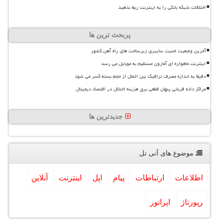
اختلالات شبکه بانکی را به اینترنت ربط ندهید
پربحث ترین ها
آخرین وضعیت امنیت سایبری زیرساخت های راه آهن کشور
اینترنت ماهواره ای آمازون مستقیم به موبایل می رسد
دقیقا به اندازه مصرف ترافیک بین الملل از حجم بسته کسر می شود
مراکز داده قربانی پنهان قطعی برق هزینه اختلال در اقتصاد دیجیتال
جدیدترین ها
موضوع های آنی تل
اطلاعات
ارتباطات
پیام
اپل
اینترنت
آنلاین
رپورتاژ
اپراتور