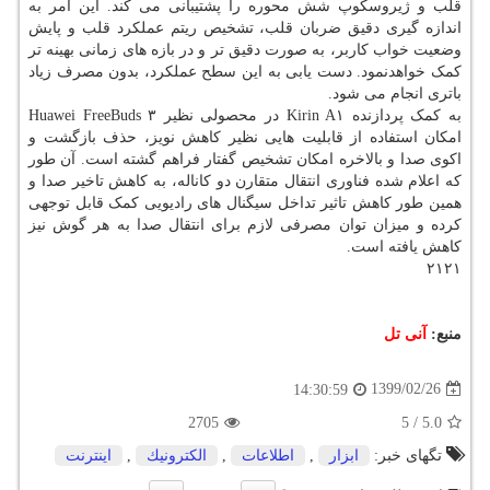
قلب و ژیروسکوپ شش محوره را پشتیبانی می کند. این امر به
اندازه گیری دقیق ضربان قلب، تشخیص ریتم عملکرد قلب و پایش
وضعیت خواب کاربر، به صورت دقیق تر و در بازه های زمانی بهینه تر
کمک خواهدنمود. دست یابی به این سطح عملکرد، بدون مصرف زیاد
باتری انجام می شود.
به کمک پردازنده Kirin A۱ در محصولی نظیر Huawei FreeBuds ۳
امکان استفاده از قابلیت هایی نظیر کاهش نویز، حذف بازگشت و
اکوی صدا و بالاخره امکان تشخیص گفتار فراهم گشته است. آن طور
که اعلام شده فناوری انتقال متقارن دو کاناله، به کاهش تاخیر صدا و
همین طور کاهش تاثیر تداخل سیگنال های رادیویی کمک قابل توجهی
کرده و میزان توان مصرفی لازم برای انتقال صدا به هر گوش نیز
کاهش یافته است.
۲۱۲۱
منبع:
آنی تل
1399/02/26
14:30:59
2705
5
/
5.0
تگهای خبر:
ابزار
,
اطلاعات
,
الكترونیك
,
اینترنت