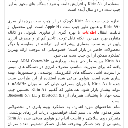
استفاده از Kirin A۱ و افزایش دامنه و تنوع دستگاه های مجهز به این
چیپ ست در دو سال آینده است.
اندازه چیپ ست Kirin A۱ کوچک تر از چیپ ست پرچمدار سری
Kirin ۹۹۰ و همین طور چیپ ست Apple H۱ است. این محصول از
قابلیت انتقال
اطلاعات
با بهره گیری از فناوری بلوتوثی دو کاناله
متقارن بهره می برد. نکته قابل توجه، تاخیر کم تر و مصرف انرژی
پایین تر به سبب معماری پیشرفته این تراشه در مقایسه با دیگر
محصولات حاضر در بازار است؛ خصوصیاتی که موجب ارائه بهترین
عملکرد ممکن از این چیپ ست می شود.
Kirin A۱ برپایه طراحی هسته پردازشی ARM Cortex-M۷ توسعه
یافته که برای مدیریت مناسب مصرف انرژی در دستگاه های مبتنی
بر اینترنت اشیا، دستگاه های الکترونیکی پوشیدنی و سنسورها، بهینه
سازی شده است. هوآوی مدعی شده استفاده از این طراحی سبب
شده تا Kirin A۱ با جریان مصرفی خیلی کم به میزان ۱۰uA/MHz
بتواند پیشتاز بازار شود. همانطور که گفتیم Kirin A۱ نخستین چیپ
ست جهان با پشتیبانی همزمان از Bluetooth ۵.۱ و Bluetooth ۵.۱ LE
است.
تمام شاخصهای مورد اشاره، به عملکرد بهینه باتری در محصولاتی
نظیر هدفون های بی سیم کمک خواهدنمود. درباب ابزارهای پوشیدنی
متمرکز روی سلامتی و تناسب اندام نیز هوآوی مدعی شده Kirin A۱
پشتیبانی از چند حسگر پیشرفته شامل حسگر تشخیص تعداد ضربان