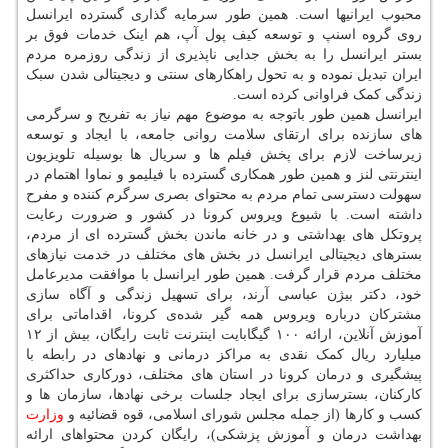
محبوب ایرانیها است. همین طور سرمایه گذاری گسترده ایرانسل
روی گروه اسنپ و توسعه کیف پول آپ، هم اینک خدمات فوق بر
بستر ایرانسل را به بخش جدایی ناپذیری از زندگی روزمره مردم
ایران تبدیل نموده و به تحول راهکارهای سنتی و دیجیتالی شدن سبک
زندگی کمک فراوانی کرده است.
ایرانسل همین طور باتوجه به موضوع مهم نیاز به تفریح و سرگرمی
های سازنده برای ارتقای سلامت روانی جامعه، با ایجاد و توسعه
زیرساخت لازم برای پخش فیلم ها و سریال ها بوسیله تلویزیون
اینترنتی لنز و همین طور همکاری گسترده با فیلیمو و نماوا اهتمام در
سهولت دسترسی تمام مردم به محتوای بصری سرگرم کننده و مفرح
داشته است. با شیوع ویروس کرونا در کشور و ضرورت رعایت
پروتکل های بهداشتی و در خانه ماندن بخش گسترده ای از مردم،
بسترهای دیجیتالی ایرانسل در بخش های مختلف در خدمت نیازهای
مختلف مردم قرار گرفت. همین طور ایرانسل با موافقت مدیرعامل
خود، دکتر بیژن عباسی آرند، برای تسهیل زندگی و آگاه سازی
مشترکان درباره ویروس همه گیر شده‌ی کرونا، اقداماتی برای
آموزش آنلاین، ارائه ۱۰۰ گیگابایت اینترنت ثابت رایگان، بیش از ۱۲
میلیارد ریال کمک نقدی به مراکز درمانی و نهادهای در رابطه با
پیشگیری و درمان کرونا در استان های مختلف، دورکاری حداکثری
کارکنان، بسترسازی برای ایجاد جلسات برخی نهادها، سازمان ها و
کسب و کارها (از جمله مجلس شورای اسلامی، قوه قضائیه و
وزارت
بهداشت درمان و آموزش پزشکی)، رایگان کردن محتواهای ارائه