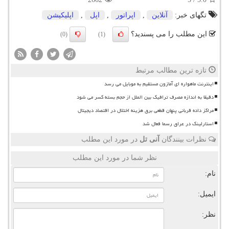
تگهای خبر:
آنلاین
,
اپراتور
,
اپل
,
اپلیكیشن
این مطلب را می پسندید؟
(0)
(1)
تازه ترین مطالب مرتبط
اینترنت ماهواره ای آمازون مستقیم به موبایل می رسد
دقیقا به اندازه مصرف ترافیک بین الملل از حجم بسته کسر می شود
مراکز داده قربانی پنهان قطعی برق هزینه اختلال در اقتصاد دیجیتال
استارلینک در عراق رسما فعال شد
نظرات بینندگان
آنی تل
در مورد این مطلب
نظر شما در مورد این مطلب
نام:
ایمیل:
نظر: