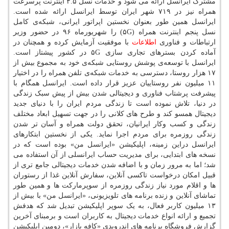
مشترک ایرانسل ارائه می شود و خدمات نسل ۴.۵ اینترنت پرسرعت
همراه نیز در ۷۱۹ شهر ایران توسط ایرانسل ارائه شده است.
ایرانسل همین طور بعنوان نخستین اپراتور ایرانی، شبکه‌ی کامل
نسل پنجم اینترنت همراه (۵G) را شهریورماه ۹۶ در حضور وزیر
ارتباطات و فناوری
اطلاعات
با موفقیت آزمایش کرده و همچنان در
آماده کردن بسترهای تجاری سازی ۵G در کشور پیشتاز است.
ایرانسل با توسعه‌ی پوشش روستایی شبکه‌ی خود به مجموع بیش از
۱۷ هزار روستا، دسترسی به خدمات شبکه‌ی تلفن همراه را در اختیار
۱۱ میلیون نفر روستاییان عزیز قرار داده است. ایرانسل همگام با
پیشرفت پرشتاب فناوری و دیجیتالی شدن بیش از پیش سبک زندگی
در دنیا، تلاش نموده است تا زندگی مردم ایران را با دنیای جدید
دیجیتال همسو کند و طرح های کلانی را در جهت تسهیل ابعاد مختلف
زندگی و کسب وکار ایرانیان، تحقق دولت همراه و آسان تر شدن
زندگی روزمره برای مردم اجرا نماید. یکی از نخستین ابتکارهای
ایرانسل دراین زمینه، اپلیکیشن «ایرانسل من» بوده است که در
نسخه های ابتدایی، برای مدیریت حساب ایرانسلی از آن استفاده می
شد؛ اما به مرور زمان و با اضافه شدن خدمات دیجیتالی جامع تری از
قبیل امکان درخواست تاکسی آنلاین، سفارش آنلاین غذا از رستوران
ها و اقلام مورد نیاز زندگی روزمره از سوپرمارکت ها و همین طور
تماشای آنلاین و زنده برنامه های تلویزیونی، «ایرانسل من» با بیش از
۱۳ میلیون کاربر فعال، به یک سوپر اپلیکیشن تبدیل شد که هدفش
تجمیع و ارائه انواع خدمات دیجیتال به کاربران است و برمبنای آخرین
گزارش فروشگاه برنامه های اندرویدی «کافه بازار»، دومین اپلیکیشن