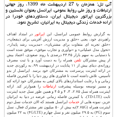
آنی تل: همزمان با 27 اردیبهشت ماه 1399، روز جهانی
ارتباطات و روز ملی روابط عمومی، ایرانسل بعنوان نخستین و
بزرگترین اپراتور دیجیتال ایران، دستاوردهای خودرا در
ارائه خدمات زندگی دیجیتال به ایرانیان، تشریح نمود.
به گزارش روابط عمومی ایرانسل، این
اپراتور
در امتداد اهداف
راهبردی خود، یعنی «خلق و مدیریت ارزش آفرینی برای ذینفعان»،
«خلق تجربه ای متفاوت برای مشتریان»، «مدیریت رشد پایدار»،
«تحول مدل عملیاتی» و «نوآوری و تجارب موفق»، موفق شده است
با دستیابی به سهم بازار ۴۳.۴۵ درصدی با روند صعودی، اعتماد بیش
از پیش مشترکان
تلفن
همراه را به دست آورد و با ثبت مصرف
روزانه‌ی دیتای بیش از ۱۱ پتابایت در اردیبهشت ۹۹، به رکوردی جدید
در ارائه اینترنت پرسرعت به مشترکان خود برسد. ایرانسل از بدو
تأسیس، تلاش داشته است تا فناوری های روز دنیا را با کمترین فاصله
زمانی و با رعایت استانداردهای بالای کیفی به مشترکان خود ارائه کند
و مسیر توسعه بوسیله پیشرفت
ارتباطات
را هموارتر کند. ارائه
اینترنت همراه نسل ۲.۷۵، ۳، ۴ و ۴.۵ و همین طور نسل جدید اینترنت
ثابت (TD-LTE)، با کمترین فاصله زمانی عرضه در دنیا به ایرانیان
عزیز، نمونه هایی از
خدمات
ایرانسل هستند که الان خدمات نسل دوم
اینترنت همراه (۲.۷۵G)به بیش از ۵۰ میلیون نفر مشترک فعال، نسل
سوم (۳G) به ۲۹.۵ میلیون نفر و نسل چهارم (۴G/LTE) به ۲۲ میلیون