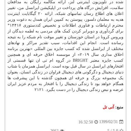
شده در تلویزیون اینترنتی لنز، ارائه مکالمه رایگان به مدافعان
سلامت، افزایش درگاه های پرداخت در اپلیکیشن ایرانسل من، تغییر
اعلان های اطلاع رسان تماسهای شبکه، ارائه ۲۰ گیگابایت اینترنت
هدیه به معلمان دلسوز، پیوستن به کمپین ایران همدل به دعوت وزیر
محترم ارتباطات و فناوری اطلاعات و تخصیص کددستوری #۱۴۴۱*
برای گردآوری و دوبرابر کردن کمک های مردمی به لطمه دیدگان از
ویروس کرونا در استان خوزستان و تغییر موقت نام شبکه را به نتیجه
رسانده است. انجام این اقدامات، سبب تقدیر مراکز و نهادهای
مختلف از ایرانسل شده که کسب جایزه بین المللی «بهترین برنامه
اخلاق مداری سال ۲۰۱۹» از موسسه اخلاق حرفه ای و همچنین
کسب جایزه معتبر BRIGHT در گروه ام تی ان تنها قسمتی از
افتخارهای ایرانسل در سال قبل بوده است. ایرانسل همزمان با شتاب
دنیای دیجیتال و دگرگونی های دیجیتال فراوان در زندگی انسان، بعنوان
یک مجموعه بزرگ و حرفه ای همچون گذشته با این پیشرفت ها
همگام خواهد بود تا زندگی دیجیتال را با افتخار به مردم عزیز ایران
عرضه و نبض زندگی دیجیتال را در دست بگیرد. ۲۱۲۱
منبع:
آنی تل
1399/02/31
16:32:50
2662
5
/
5.0