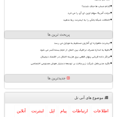
کدام حساب ها حذف شدند؟
دولت آمریکا سهام اوپن ای آی را می خرد
اختلالات شبکه بانکی را به اینترنت ربط ندهید
پربحث ترین ها
اینترنت ماهواره ای آمازون مستقیم به موبایل می رسد
دقیقا به اندازه مصرف ترافیک بین الملل از حجم بسته کسر می شود
مراکز داده قربانی پنهان قطعی برق هزینه اختلال در اقتصاد دیجیتال
تاکید مدیرعامل شرکت زیرساخت بر توسعه دستیار هوش مصنوعی اختصاصی
جدیدترین ها
موضوع های آنی تل
اطلاعات
ارتباطات
پیام
اپل
اینترنت
آنلاین