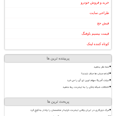
خرید و فروش خودرو
طراحی سایت
فیش حج
قیمت بیسیم باوفنگ
کوتاه کننده لینک
پربیننده ترین ها
شما نظر بدهید
کدام حساب ها حذف شدند؟
دولت آمریکا سهام اوپن ای آی را می خرد
اختلالات شبکه بانکی را به اینترنت ربط ندهید
پربحث ترین ها
مرگ دورکاری در ایران وقتی اینترنت ناپایدار متخصصان را وادار به کوچ کرد