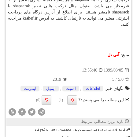
غیرمجاز می باشد، بعنوان مثال ترکیب هایی نظیر shapaarak یا
shaparack نامعتبر هستند. برای اطلاع از آدرس درگاه های پرداخت
اینترنتی معتبر می توانید به تارنمای کاشف به آدرس kashef.ir مراجعه
کنید.
منبع:
آنی تل
1399/03/05
13:55:40
2819
5
/
5.0
تگهای خبر:
اطلاعات
,
امنیت
,
ایمیل
,
اینترنت
این مطلب را می پسندید؟
(0)
(1)
تازه ترین مطالب مرتبط
مرگ دورکاری در ایران وقتی اینترنت ناپایدار متخصصان را وادار به کوچ کرد