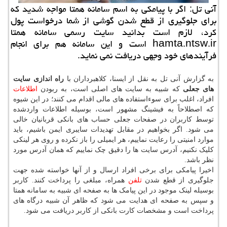
آنی تل: اگر با پیامكی به اسم سامانه همتا مواجه شدید كه
برای جلوگیری از قطع شدن گوشی از شما درخواست پول
كرد، لازم است بدانید سایت رسمی سامانه همتا
hamta.ntsw.ir است و این سامانه هم برای انجام
فرآیندهای خود وجهی دریافت نمی نماید.
به گزارش آنی تل به نقل از ایسنا، کلاهبرداران با
راه اندازی سایت
های جعلی
که شبیه به سایت های اصلی است، به ربودن
اطلاعات
افراد، اغلب برای سوءاستفاده های مالی اقدام می کنند؛ در این شیوه
که اصطلاحاً به فیشینگ مشهور است، بوسیله اطلاعات واردشده
توسط کاربران در صفحات جعلی حساب های بانکی قربانیان خالی
می شود. اگر بخواهیم در مقابل تهدیدات سایبری ایمن باشیم، باید
موارد امنیتی را رعایت نماییم، هر ایمیلی را باز نکرده و روی هر لینکی
کلیک نکنیم، آدرس سایت ها را دقیق چک نماییم که همان آدرس مورد
نظر باشد.
اخیرا پیامکی برای برخی افراد ارسال و از آنها خواسته شده جهت
جلوگیری از قطع شدن
تلفن
همراه، مبلغی را پرداخت کنند. کاربر
بوسیله لینک موجود در این پیامک ها به صفحه ای شبیه به سامانه همتا
و سپس به صفحه ای هدایت می شود که ظاهر آن شبیه درگاه های
پرداخت است و مشخصات کارت بانکی از کاربر دریافت می شود.