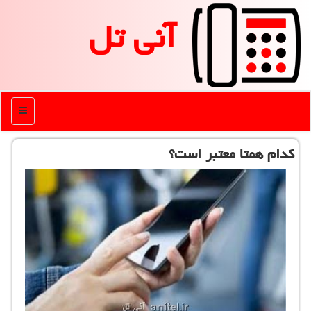
آنی تل
منو
كدام همتا معتبر است؟