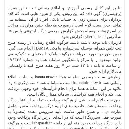
بنا بر این کانال رسمی آموزش و اطلاع رسانی ثبت تلفن همراه
(رجیستری) آگهی داده که این روش، یکی از شیوه هایی است که کلاه
برداران برای دستبرد زدن به حساب بانکی افراد از آن استفاده می
نمایند. بدین سبب لازم است درصورت ملاحظه چنین مواردی، مراتب
در اسرع وقت بوسیله بخش گزارش مردمی درگاه اینترنتی پلیس فتا
به آدرس cyberpolice.ir گزارش شود.
کاربران باید توجه داشته باشند هرگونه اطلاع رسانی در زمینه طرح
ثبت تلفن همراه، بوسیله سرشماره پیامکی HAMTA انجام می گیرد.
همین طور در صورت دریافت هرگونه پیامک با محتوای مشکوک، می
توانید موضوع را با مرکز پاسخگویی سامانه همتا به شماره ۰۹۶۳۶۶
از ساعت ۸ بامداد تا ۱۲ شب در ۷ روز هفته طرح کنید تا راهنمایی
های لازم ارائه شود.
ازطرفی سایت رسمی سامانه همتا hamta.ntsw.ir و سایت اطلاع
رسانی همتا hamtainfo.ntsw.ir است و سامانه همتا دامنه دیگری ندارد.
علاوه بر این، سامانه همتا برای انجام فرآیندهای خود وجهی دریافت
نمی کند و انجام همه فرایندهای سامانه همتا رایگان است.
بدین سبب لازم است قبل از هرگونه پرداخت حتما باید از اعتبار درگاه
پرداخت مطمئن شد، خاصیت های اولیه درگاه پرداخت معتبر شامل
عبارت https و همین طور علامت تأیید سرویس دهنده (معمولاً به
صورت قفل سبزرنگ) است که در ابتدای آدرس درگاه پرداخت وجود
دارد. درگاه پرداخت زیردامنه ای از دامنه shaparak.ir است و هرگونه
ترکیب دیگری از کلمه shaparak و هر پسوند دامنه دیگری به غیر از ir.