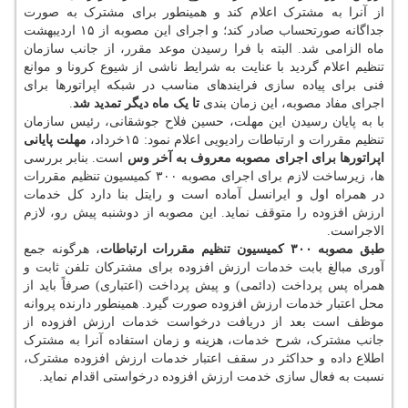
از آنرا به مشترک اعلام کند و همینطور برای مشترک به صورت
جداگانه صورتحساب صادر کند؛ و اجرای این مصوبه از ۱۵ اردیبهشت
ماه الزامی شد. البته با فرا رسیدن موعد مقرر، از جانب سازمان
تنظیم اعلام گردید با عنایت به شرایط ناشی از شیوع کرونا و موانع
فنی برای پیاده سازی فرایندهای مناسب در شبکه اپراتورها برای
اجرای مفاد مصوبه، این زمان بندی
تا یک ماه دیگر تمدید شد
.
با به پایان رسیدن این مهلت، حسین فلاح جوشقانی، رئیس سازمان
تنظیم مقررات و ارتباطات رادیویی اعلام نمود: ۱۵خرداد،
مهلت پایانی
اپراتورها برای اجرای مصوبه معروف به آخر وس
است. بنابر بررسی
ها، زیرساخت لازم برای اجرای مصوبه ۳۰۰ کمیسیون تنظیم مقررات
در همراه اول و ایرانسل آماده است و رایتل بنا دارد کل خدمات
ارزش افزوده را متوقف نماید. این مصوبه از دوشنبه پیش رو، لازم
الاجراست.
طبق مصوبه ۳۰۰ کمیسیون تنظیم مقررات ارتباطات
، هرگونه جمع
آوری مبالغ بابت خدمات ارزش افزوده برای مشترکان تلفن ثابت و
همراه پس پرداخت (دائمی) و پیش پرداخت (اعتباری) صرفاً باید از
محل اعتبار خدمات ارزش افزوده صورت گیرد. همینطور دارنده پروانه
موظف است بعد از دریافت درخواست خدمات ارزش افزوده از
جانب مشترک، شرح خدمات، هزینه و زمان استفاده آنرا به مشترک
اطلاع داده و حداکثر در سقف اعتبار خدمات ارزش افزوده مشترک،
نسبت به فعال سازی خدمت ارزش افزوده درخواستی اقدام نماید.