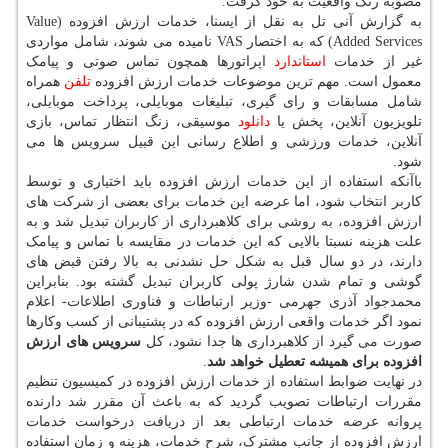
مصوبه رنگ واقعیت به خود گرفت.
به گزارش آنی تل به نقل از ایسنا، خدمات ارزش افزوده (Value
Added Services) که به اختصار VAS نامیده می شوند، شامل مواردی
غیر از خدمات
استاندارد
اپراتورها همچون تماس صوتی و پیامک
معمول است. مهم ترین موضوعات خدمات ارزش افزوده
تلفن
همراه
شامل مسابقات و رای گیری، تبلیغات موبایلی، پرداخت موبایلی،
تلویزیون آنلاین، پخش یا
دانلود
موسیقی، زنگ انتظار تماس، بازی
آنلاین، خدمات ورزشی و اطلاع رسانی این قبیل سرویس ها می
شود.
باآنکه استفاده از این خدمات ارزش افزوده باید اختیاری و توسط
کاربر انتخاب شود، اما عرضه این خدمات برای بعضی از شرکت های
ارزش افزوده، به روشی برای کلاهبرداری از کاربران تبدیل شد و به
علت هزینه نسبتا بالایی که این خدمات در مقایسه با تماس و پیامک
دارند، در دو سال قبل به شکل حل نشدنی به بالا رفتن قبض های
گوشی و تمام شدن شارژ پولی کاربران تبدیل گشته بود. بنابراین
محمدجواد آذری جهرمی -وزیر ارتباطات و فناوری اطلاعات- اعلام
نمود اگر خدمات واقعی ارزش افزوده که در پشتیبانی از کسب وکارها
صورت می گیرد از کلاهبرداری ها جدا نشود، کل
سرویس های ارزش
افزوده برای همیشه تعطیل خواهد شد
.
در نهایت ضوابط استفاده از خدمات ارزش افزوده در کمیسیون تنظیم
مقررات ارتباطات تصویب گردید که به باعث آن مقرر شد دارنده
پروانه عرضه خدمات ارتباطی بعد از دریافت درخواست خدمات
ارزش افزوده از جانب مشترک، شرح خدمات، هزینه و زمان استفاده