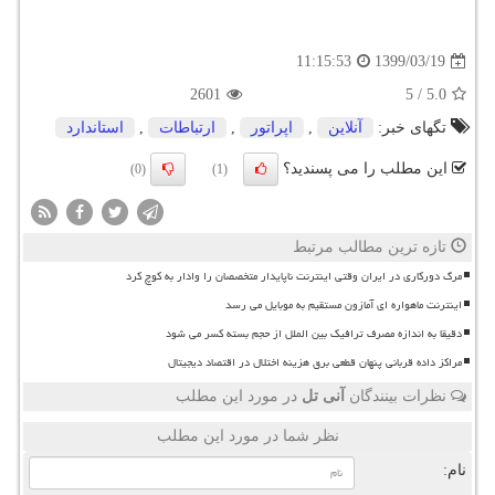
1399/03/19
11:15:53
2601
5
/
5.0
تگهای خبر:
آنلاین
,
اپراتور
,
ارتباطات
,
استاندارد
این مطلب را می پسندید؟
(0)
(1)
تازه ترین مطالب مرتبط
مرگ دورکاری در ایران وقتی اینترنت ناپایدار متخصصان را وادار به کوچ کرد
اینترنت ماهواره ای آمازون مستقیم به موبایل می رسد
دقیقا به اندازه مصرف ترافیک بین الملل از حجم بسته کسر می شود
مراکز داده قربانی پنهان قطعی برق هزینه اختلال در اقتصاد دیجیتال
نظرات بینندگان
آنی تل
در مورد این مطلب
نظر شما در مورد این مطلب
نام: