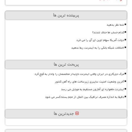
پربیننده ترین ها
شما نظر بدهید
کدام حساب ها حذف شدند؟
دولت آمریکا سهام اوپن ای آی را می خرد
اختلالات شبکه بانکی را به اینترنت ربط ندهید
پربحث ترین ها
مرگ دورکاری در ایران وقتی اینترنت ناپایدار متخصصان را وادار به کوچ کرد
آخرین وضعیت امنیت سایبری زیرساخت های راه آهن کشور
اینترنت ماهواره ای آمازون مستقیم به موبایل می رسد
دقیقا به اندازه مصرف ترافیک بین الملل از حجم بسته کسر می شود
جدیدترین ها