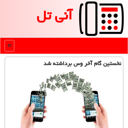
آنی تل
منو
نخستین گام آخر وس برداشته شد