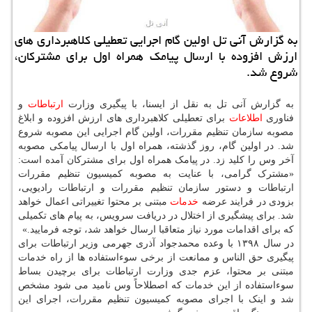
به گزارش آنی تل اولین گام اجرایی تعطیلی كلاهبرداری های
ارزش افزوده با ارسال پیامك همراه اول برای مشتركان،
شروع شد.
به گزارش آنی تل به نقل از ایسنا، با پیگیری وزارت
ارتباطات
و
فناوری
اطلاعات
برای تعطیلی کلاهبرداری های ارزش افزوده و ابلاغ
مصوبه سازمان تنظیم مقررات، اولین گام اجرایی این مصوبه شروع
شد. در اولین گام، روز گذشته، همراه اول با ارسال پیامکی مصوبه
آخر وس را کلید زد. در پیامک همراه اول برای مشترکان آمده است:
«مشترک گرامی، با عنایت به مصوبه کمیسیون تنظیم مقررات
ارتباطات و دستور سازمان تنظیم مقررات و ارتباطات رادیویی،
بزودی در فرایند عرضه
خدمات
مبتنی بر محتوا تغییراتی اعمال خواهد
شد. برای پیشگیری از اختلال در دریافت سرویس، به پیام های تکمیلی
که برای اقدامات مورد نیاز متعاقبا ارسال خواهد شد، توجه فرمایید.»
در سال ۱۳۹۸ با وعده محمدجواد آذری جهرمی وزیر ارتباطات برای
پیگیری حق الناس و ممانعت از برخی سوءاستفاده ها از راه خدمات
مبتنی بر محتوا، عزم جدی وزارت ارتباطات برای برچیدن بساط
سوءاستفاده از این خدمات که اصطلاحاً وس نامید می شود مشخص
شد و اینک با اجرای مصوبه کمیسیون تنظیم مقررات، اجرای این