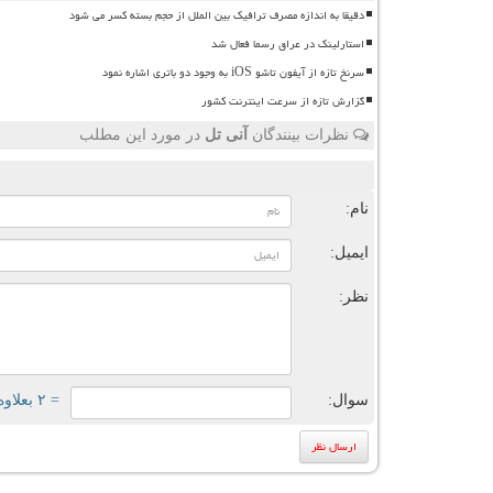
دقیقا به اندازه مصرف ترافیک بین الملل از حجم بسته کسر می شود
استارلینک در عراق رسما فعال شد
سرنخ تازه از آیفون تاشو iOS به وجود دو باتری اشاره نمود
گزارش تازه از سرعت اینترنت کشور
نظرات بینندگان
آنی تل
در مورد این مطلب
ن
نام:
ایمیل:
نظر:
سوال:
= ۲ بعلاوه ۳