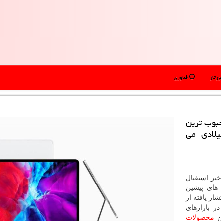
رتاژ
فناوری
حبوب ترین
یلادی می
یر استقبال
ای پیشین
ار یافته از
 بازارهای
ین
محصولات