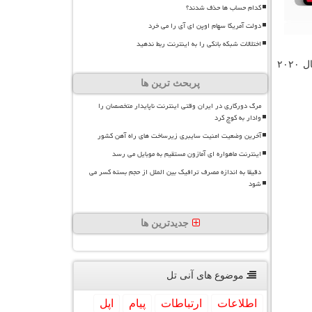
کدام حساب ها حذف شدند؟
دولت آمریکا سهام اوپن ای آی را می خرد
اختلالات شبکه بانکی را به اینترنت ربط ندهید
حالا کارشناسان فعال در حوزه فناوری اخیرا با انتشار فهرستی جدید از بهترین و محبوب ترین تبلت های موجود در بازارهای جهانی در سال ۲۰۲۰
پربحث ترین ها
مرگ دورکاری در ایران وقتی اینترنت ناپایدار متخصصان را
وادار به کوچ کرد
آخرین وضعیت امنیت سایبری زیرساخت های راه آهن کشور
اینترنت ماهواره ای آمازون مستقیم به موبایل می رسد
دقیقا به اندازه مصرف ترافیک بین الملل از حجم بسته کسر می
شود
جدیدترین ها
موضوع های آنی تل
اطلاعات
ارتباطات
پیام
اپل