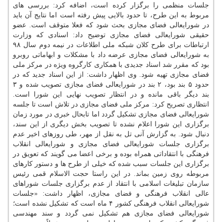
جلسات منظمی را برگزار کرده است، اضافه کرد: بررسی های
مربوط به این طرح، تا حدود بالایی پیش رفته است اما نتایج آن باید
در شورایعالی فضای مجازی بحث شود که فعلا متوقف است. عضو
حقیقی شورایعالی فضای مجازی توضیح داد: اسنادی که وزارت
ارتباطات برای طرح کلان شبکه ملی اطلاعات در نیمه دوم سال ۹۸
به شورایعالی فضای مجازی عرضه داد با مشکلات و ابهاماتی روبرو
بود که مقرر شد اسناد جدیدی با همکاری کارگروه ویژه در مرکز ملی
فضای مجازی تهیه شود. وی اظهار داشت: از این اسناد جدید که در
حدود ۵ بند بود، ۲ بند در شورایعالی فضای مجازی تصویب شده و ۳
بند دیگر باقی مانده و در انتظار تصویب نهایی این شورا است.
انتظاری تصریح کرد: مرکز ملی فضای مجازی در تلاش است تا جلسه
شورایعالی فضای مجازی تشکیل گردد اما تابحال خبری در مورد زمان
برگزاری این شورا اعلام نشده تا تصویب بخش دیگری از این سند،
دنبال شود. به گزارش آنی تل به نقل از مهر، طی روزهای اخیر عدم
برگزاری جلسات شورایعالی فضای مجازی و شورایعالی انقلاب
فرهنگی با انتقاداتی همراه بوده و برخی اعضا می گویند که تعویق در
برگزاری این جلسات سبب شده که خیلی از طرح ها و دستور کارهای
مربوطه روی زمین بماند. در این راستا حجت الاسلام قمی رئیس
سازمان تبلیغات اسلامی با انتقاد از عدم برگزاری جلسات شوراهای
عالی انقلاب فرهنگی و فضای مجازی، اظهار داشت: «جلسات
شورایعالی انقلاب فرهنگی کشور ۴ ماه است که تشکیل نشده است؛
شورایعالی فضای مجازی هم تشکیل نمی گردد و سند مهندسی