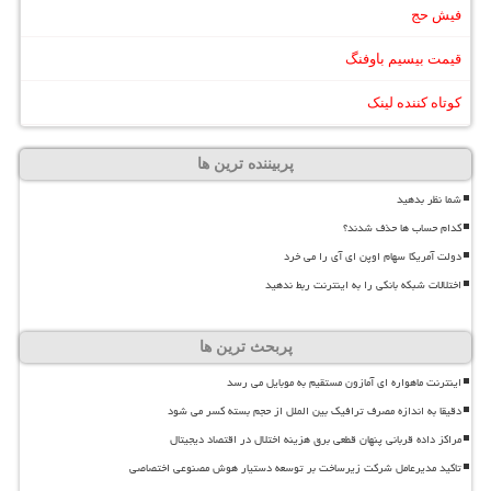
فیش حج
قیمت بیسیم باوفنگ
کوتاه کننده لینک
پربیننده ترین ها
شما نظر بدهید
کدام حساب ها حذف شدند؟
دولت آمریکا سهام اوپن ای آی را می خرد
اختلالات شبکه بانکی را به اینترنت ربط ندهید
پربحث ترین ها
اینترنت ماهواره ای آمازون مستقیم به موبایل می رسد
دقیقا به اندازه مصرف ترافیک بین الملل از حجم بسته کسر می شود
مراکز داده قربانی پنهان قطعی برق هزینه اختلال در اقتصاد دیجیتال
تاکید مدیرعامل شرکت زیرساخت بر توسعه دستیار هوش مصنوعی اختصاصی