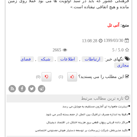
فرهنگی کشور که باید در سبد اولویت ها می بود عملاً روی زمین
مانده و هیچ اتفاقی نیفتاده است.»
منبع:
آنی تل
1399/03/30
13:08:28
2665
5
/
5.0
تگهای خبر:
ارتباطات
,
اطلاعات
,
شبكه
,
فضای
مجازی
این مطلب را می پسندید؟
(0)
(1)
تازه ترین مطالب مرتبط
اینترنت ماهواره ای آمازون مستقیم به موبایل می رسد
دقیقا به اندازه مصرف ترافیک بین الملل از حجم بسته کسر می شود
مراکز داده قربانی پنهان قطعی برق هزینه اختلال در اقتصاد دیجیتال
تاکید مدیرعامل شرکت زیرساخت بر توسعه دستیار هوش مصنوعی اختصاصی