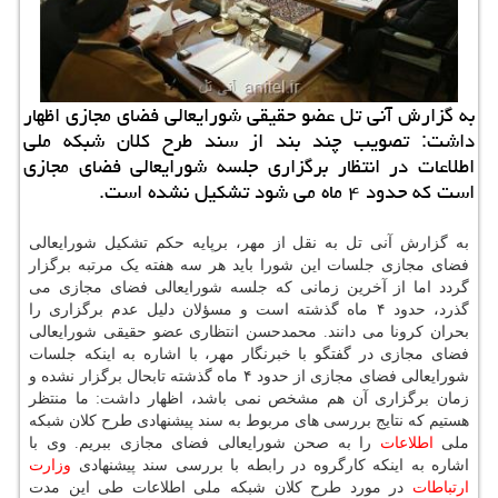
به گزارش آنی تل عضو حقیقی شورایعالی فضای مجازی اظهار
داشت: تصویب چند بند از سند طرح كلان شبكه ملی
اطلاعات در انتظار برگزاری جلسه شورایعالی فضای مجازی
است كه حدود ۴ ماه می شود تشكیل نشده است.
به گزارش آنی تل به نقل از مهر، برپایه حکم تشکیل شورایعالی
فضای مجازی جلسات این شورا باید هر سه هفته یک مرتبه برگزار
گردد اما از آخرین زمانی که جلسه شورایعالی فضای مجازی می
گذرد، حدود ۴ ماه گذشته است و مسؤلان دلیل عدم برگزاری را
بحران کرونا می دانند. محمدحسن انتظاری عضو حقیقی شورایعالی
فضای مجازی در گفتگو با خبرنگار مهر، با اشاره به اینکه جلسات
شورایعالی فضای مجازی از حدود ۴ ماه گذشته تابحال برگزار نشده و
زمان برگزاری آن هم مشخص نمی باشد، اظهار داشت: ما منتظر
هستیم که نتایج بررسی های مربوط به سند پیشنهادی طرح کلان شبکه
ملی
اطلاعات
را به صحن شورایعالی فضای مجازی ببریم. وی با
اشاره به اینکه کارگروه در رابطه با بررسی سند پیشنهادی
وزارت
ارتباطات
در مورد طرح کلان شبکه ملی اطلاعات طی این مدت