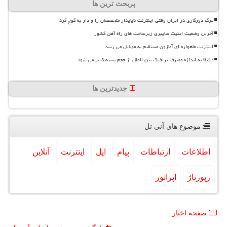
پربحث ترین ها
مرگ دورکاری در ایران وقتی اینترنت ناپایدار متخصصان را وادار به کوچ کرد
آخرین وضعیت امنیت سایبری زیرساخت های راه آهن کشور
اینترنت ماهواره ای آمازون مستقیم به موبایل می رسد
دقیقا به اندازه مصرف ترافیک بین الملل از حجم بسته کسر می شود
جدیدترین ها
موضوع های آنی تل
اطلاعات
ارتباطات
پیام
اپل
اینترنت
آنلاین
رپورتاژ
اپراتور
صفحه اخبار