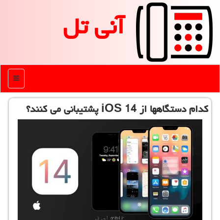
آنی تل
منو
كدام دستگاهها از iOS 14 پشتیبانی می كنند؟