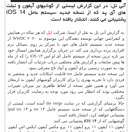
آنی تل: در این گزارش لیستی از گوشیهای آیفون و تبلت
های آی پد كه از نسخه جدید سیستم عامل iOS 14
پشتیبانی می كنند، انتشار یافته است.
به گزارش آنی تل به نقل از ایسنا، شرکت
اپل
که هر ساله در همایش
و کنفرانس جهانی توسعه دهندگان این موسوم به WWDC ۲۰۲۰ از
نسخه جدید سیستم عامل های خود با تمرکز بر روی مسائل نرم
افزاری پرده برداری می کند، در جریان برگزاری همایش امسال خود
نیز تازه ترین نسخه از سیستم عامل آی او اس iOS ۱۴ را که از ماه
ها پیش شایعات و گزارش های مختلفی درباب جزئیات آن انتشار یافته
بود، به صورت رسمی برای آیفون و آیپاد تاچ معرفی نمود.
این نسخه جدید سیستم عامل ios قابلیت امکانات جدید و منحصر به
فردی دارد تا تجربه بهتری را برای کاربران گوشیهای آیفون به ارمغان
می آورد و همین طور نسخه از لحاظ ظاهری نیز میزبان تغییرات
مختلفی بوده که انتظار می رود مورد توجه به رضایت کاربران قرار
بگیرد.
حالا برمبنای گزارشی که در سایت the verge آمده است، لیستی از
دستگاههایی که از نسخه جدید سیستم عامل ios ۱۴ و ipad ios ۱۴
پشتیبانی خواهند کرد، انتشار یافته است:
گوشیهایی که از
iOS ۱۴
پشتیبانی می کنند:
آیفون ۱۱ آیفون ۱۱ پرو آیفون ۱۱ پرو مکس آیفون ایکس اس آیفون