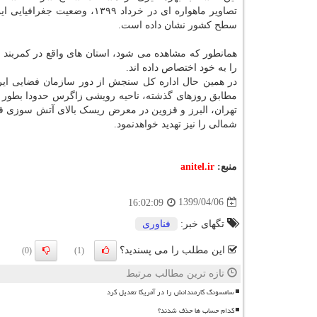
تصاویر ماهواره ای در خرداد ۱۳۹۹، وضعیت ج
سطح کشور نشان داده است.
همانطور که مشاهده می شود، استان های واقع در کمربند
را به خود اختصاص داده اند.
مطابق روزهای گذشته، ناحیه رویشی زاگرس حدودا بطور کام
تهران، البرز و قزوین در معرض ریسک بالای آتش سوزی ق
شمالی را نیز تهدید خواهدنمود.
منبع:
anitel.ir
1399/04/06
16:02:09
تگهای خبر:
فناوری
این مطلب را می پسندید؟
(0)
(1)
تازه ترین مطالب مرتبط
سامسونگ کارمندانش را در آمریکا تعدیل کرد
کدام حساب ها حذف شدند؟