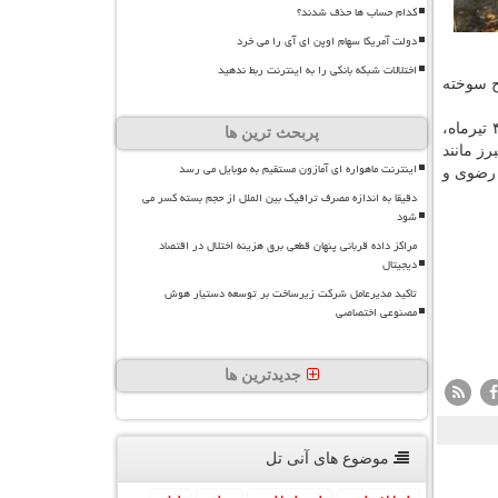
کدام حساب ها حذف شدند؟
دولت آمریکا سهام اوپن ای آی را می خرد
اختلالات شبکه بانکی را به اینترنت ربط ندهید
ح سوخته
در همین حال اداره کل سنجش از دور سازمان فضایی ایران، اعلام نمود: بر طبق نقشه پیش بینی ریسک آتش سوزی روز چهارشنبه ۴ تیرماه،
پربحث ترین ها
ز مانند
اینترنت ماهواره ای آمازون مستقیم به موبایل می رسد
 رضوی و
دقیقا به اندازه مصرف ترافیک بین الملل از حجم بسته کسر می
شود
مراکز داده قربانی پنهان قطعی برق هزینه اختلال در اقتصاد
دیجیتال
تاکید مدیرعامل شرکت زیرساخت بر توسعه دستیار هوش
مصنوعی اختصاصی
جدیدترین ها
موضوع های آنی تل