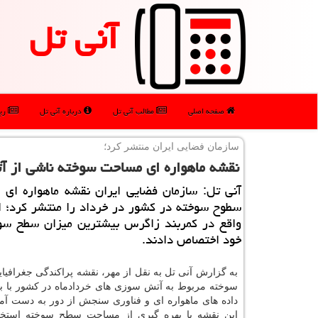
آنی تل
صفحه اصلی
مطالب آنی تل
درباره آنی تل
رپو
سازمان فضایی ایران منتشر كرد؛
نقشه ماهواره ای مساحت سوخته ناشی از 
آنی تل: سازمان فضایی ایران نقشه ماهواره ای 
سطوح سوخته در كشور در خرداد را منتشر كرد؛ ا
واقع در كمربند زاگرس بیشترین میزان سطح سوخ
خود اختصاص دادند.
به گزارش آنی تل به نقل از مهر، نقشه پراکندگی جغرافیا
سوخته مربوط به آتش سوزی های خردادماه در کشور با به
داده های ماهواره ای و فناوری سنجش از دور به دست آم
این نقشه با بهره گیری از مساحت سطح سوخته استخر