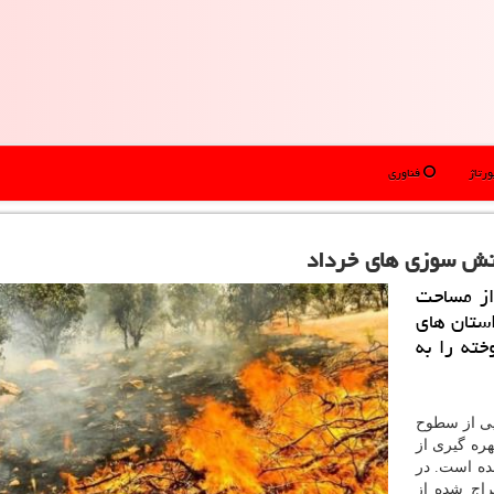
رتاژ
فناوری
آتش سوزی های خرداد
از مساحت
ستان های
ته را به
یی از سطوح
ره گیری از
ده است. در
اج شده از