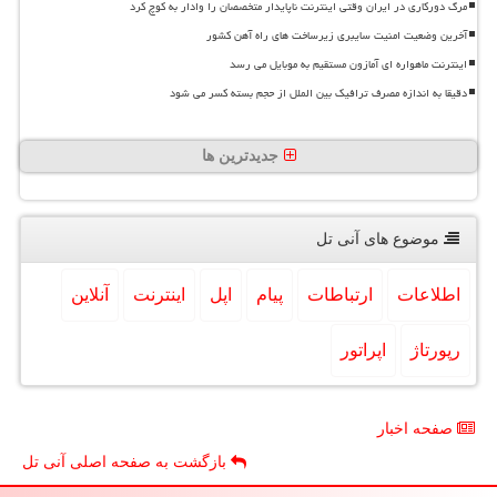
مرگ دورکاری در ایران وقتی اینترنت ناپایدار متخصصان را وادار به کوچ کرد
آخرین وضعیت امنیت سایبری زیرساخت های راه آهن کشور
اینترنت ماهواره ای آمازون مستقیم به موبایل می رسد
دقیقا به اندازه مصرف ترافیک بین الملل از حجم بسته کسر می شود
جدیدترین ها
موضوع های آنی تل
اطلاعات
ارتباطات
پیام
اپل
اینترنت
آنلاین
رپورتاژ
اپراتور
صفحه اخبار
بازگشت به صفحه اصلی آنی تل