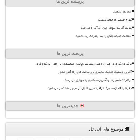
پربیننده ترین ها
شما نظر بدهید
کدام حساب ها حذف شدند؟
دولت آمریکا سهام اوپن ای آی را می خرد
اختلالات شبکه بانکی را به اینترنت ربط ندهید
پربحث ترین ها
مرگ دورکاری در ایران وقتی اینترنت ناپایدار متخصصان را وادار به کوچ کرد
آخرین وضعیت امنیت سایبری زیرساخت های راه آهن کشور
اینترنت ماهواره ای آمازون مستقیم به موبایل می رسد
دقیقا به اندازه مصرف ترافیک بین الملل از حجم بسته کسر می شود
جدیدترین ها
موضوع های آنی تل