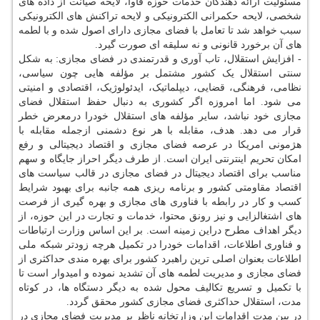
مسئولیت ارائه دهندگان خدمات حوزه فاوا، لایحه صیانت از داده های
شخصی، لایحه حکمرانی الکترونیکی و لایحه تراکنش های الکترونیکی
سبب خواهد شد تا تعامل با فضای مجازی دارای اصول شده و با لطمه
های آن برخورد قانونی و نه سلیقه ای صورت گیرد.
- افزایش استقلال، تاب آوری و قدرتمندی در فضای مجازی: به شکل
سنتی استقلال یک کشور مشتمل بر مؤلفه هایی چون سیاسی،
نظامی، فرهنگی، قضایی، دیپلماتیک، ایدئولوژیک، اقتصادی و امنیتی
می شود. اما امروزه اگر کشوری به دنبال حفظ استقلال فضای
مجازی خود نباشد، سایر مؤلفه های استقلال خودرا درمعرض خطر
قرار می دهد. هدف، مقابله با هر نوع دشمنی ازجمله مقابله با
هژمونی امریکا در عرصه فضای مجازی و اقتصاد دیجیتالی و رفع
امکان تحریم اینترنتی ایران است. از طرف دیگر احراز جایگاه و سهم
مناسب برای اقتصاد دیجیتال در فضای مجازی در قالب سیاست های
اقتصاد مقاومتی کشور و برنامه ریزی همه جانبه برای بهبود شرایط
کسب و کار در رابطه با فناوری های مجازی و بهره گیری از فرصت
های اشتغالزایی و نیز رونق محتوا، خدمات و تجارت در این حوزه، از
دیگر اهداف مطرح دراین زمینه است. بر این اساس وزارت ارتباطات
و فناوری اطلاعات، اقدامات خودرا در تکمیل هرچه زودتر شبکه ملی
اطلاعات بعنوان اصلی ترین راهبرد کشور برای بهره مندی حداکثری از
فضای مجازی و مدیریت لطمه های آن تشدید نموده و امیدوار است تا
با تکمیل و تسریع تکالیف محول شده به دیگر دستگاه ها، در کوتاه
مدت، استقلال حداکثری فضای مجازی کشور محقق گردد.
در بین مدت اقدامات این وزارتخانه ناظر بر مدیریت فضای مجازی در