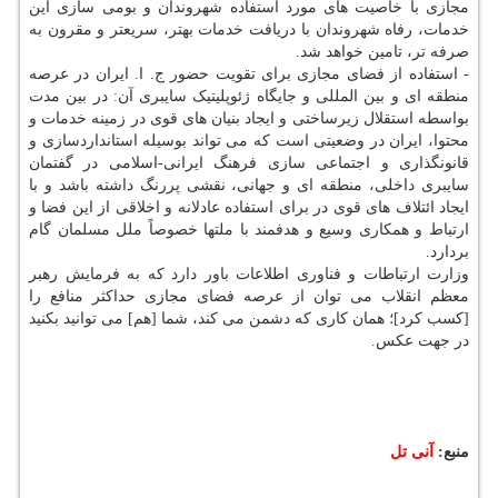
مجازی با خاصیت های مورد استفاده شهروندان و بومی سازی این
خدمات، رفاه شهروندان با دریافت خدمات بهتر، سریعتر و مقرون به
صرفه تر، تامین خواهد شد.
- استفاده از فضای مجازی برای تقویت حضور ج. ا. ایران در عرصه
منطقه ای و بین المللی و جایگاه ژئوپلیتیک سایبری آن: در بین مدت
بواسطه استقلال زیرساختی و ایجاد بنیان های قوی در زمینه خدمات و
محتوا، ایران در وضعیتی است که می تواند بوسیله استانداردسازی و
قانونگذاری و اجتماعی سازی فرهنگ ایرانی-اسلامی در گفتمان
سایبری داخلی، منطقه ای و جهانی، نقشی پررنگ داشته باشد و با
ایجاد ائتلاف های قوی در برای استفاده عادلانه و اخلاقی از این فضا و
ارتباط و همکاری وسیع و هدفمند با ملتها خصوصاً ملل مسلمان گام
بردارد.
وزارت ارتباطات و فناوری اطلاعات باور دارد که به فرمایش رهبر
معظم انقلاب می توان از عرصه فضای مجازی حداکثر منافع را
[کسب کرد]؛ همان کاری که دشمن می کند، شما [هم] می توانید بکنید
در جهت عکس.
منبع:
آنی تل