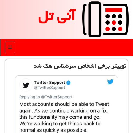
آنی تل
منو
توییتر برخی اشخاص سرشناس هك شد