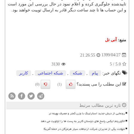
تاییدشده جلوگیری کرده و اعلام نمود در حال بررسی این مورد است
و این حساب ها تا چند ساعت دیگر قادر به ارسال توییت خواهند بود.
منبع:
آنی تل
1399/04/27
21:26:55
3130
5
/
5.0
تگهای خبر:
پیام
,
شبكه
,
شبكه اجتماعی
,
كاربر
این مطلب را می پسندید؟
(0)
(1)
تازه ترین مطالب مرتبط
رونمایی از دیش جدید استارلینک با وزن کمتر و مصرف بهینه تر
الگوریتم ایکس پاسخ های دوستان کاربر به پست ها را اولویت می دهد
شهادت یکی از مدیران شرکت ارتباطات سیار هرمزگان در حمله آمریکا