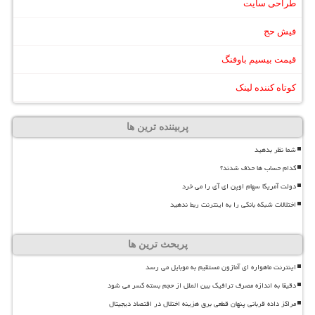
طراحی سایت
فیش حج
قیمت بیسیم باوفنگ
کوتاه کننده لینک
پربیننده ترین ها
شما نظر بدهید
کدام حساب ها حذف شدند؟
دولت آمریکا سهام اوپن ای آی را می خرد
اختلالات شبکه بانکی را به اینترنت ربط ندهید
پربحث ترین ها
اینترنت ماهواره ای آمازون مستقیم به موبایل می رسد
دقیقا به اندازه مصرف ترافیک بین الملل از حجم بسته کسر می شود
مراکز داده قربانی پنهان قطعی برق هزینه اختلال در اقتصاد دیجیتال