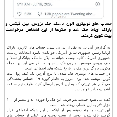
حساب های توییتری الون ماسك، جف بزوس، بیل گیتس و
باراك اوباما هك شد و هكرها از این اشخاص درخواست
بیت كوین كردند.
به گزارش آنی تل به نقل از بی بی سی، حساب های کاربری باراک
اوباما رئیس جمهوری سابق آمریکا، جو بایدن نامزد انتخابات ریاست
جمهوری آمریکا، کانیه وست خواننده، ایلان ماسک بنیانگذار تسلا و
جف بزوس موسس آمازون هک شده و به نظر می آید این حمله
هکری، بزرگ ترین هک در تاریخ شبکه های اجتماعی است.
در حساب های توییتری هک شده، با درج آدرس یک کیف پول بیت
کوین، نوشته شده بود: امروز به خاطر کووید-۱۹ احساس بخشندگی
می کنم. هر توییتی که به این آدرس ارسال کنید، ظرف نیم ساعت
آینده دو برابر خواهد شد.
گفته می شود چندصد نفر فریب این هک را خورده اند و بیشتر از ۱۰۰
هزار دلار به این حساب ریخته شده است.
این توییت ها چند دقیقه پس از اینکه در این شبکه اجتماعی قرار
گرفتند پاک شدند. توییتر از پست توییت های خیلی از حساب های