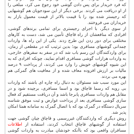
که فرد خریدار برای پس دادن گوشی خود رجوع می کرد، مبلغی را
از او دریافت می کردند. برخی دیگر از این سودجویان هم گوشیهایی
که رجیستر شده بود را با قیمت بالاتر از قیمت معمول بازار به
خریداران می فروختند.
از سوی دیگر، با اجرای رجیستری برای تمامی برندهای گوشی،
افرادی که منافعشان از راه قاچاق تأمین می شد، دست به کارهای
مختلفی برای دور زدن این طرح زدند. یکی از این راه ها، واردات
چمدانی گوشیهای مسافری بود؛ بدین ترتیب که در مقطعی از زمان،
برای واردکنندگان این رسم باب شد که در سفر به سفرهای خارجی،
به واردات هزارات گوشی مسافری اقدام نمایند، چونکه افرادی که به
این شیوه گوشیهای خویش را وارد می کردند، از پرداخت ۹ درصد
مالیات بر ارزش افزوده معاف شده و از معافیت های گمرکی هم
بهره می بردند.
این مورد سبب شد مسئولان به دنبال راه چاره ای باشند که واردات
بی رویه که رسما قاچاق بود و اسما مسافری، برچیده شود و در
مقابل هم واردات مسافری پابرجا باشد و آن دریافت مستقیم کد فعال
سازی گوشی مسافری بعد از پرداخت عوارض و ثبت موفق شناسه
سریال دستگاه در گمرک بود که با اتصال گمرک به سامانه همتا امکان
پذیر شد.
روش دیگری که واردکنندگان غیررسمی و قاچاق چیان گوشی جهت
استفاده از گوشیهای قاچاق انتخاب کردند، استفاده از
اطلاعات
مسافران واقعی بود که باآنکه خودشان مبادرت به واردات گوشی