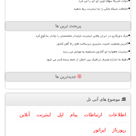
دولت آمریکا سهام اوپن ای آی را می خرد
اختلالات شبکه بانکی را به اینترنت ربط ندهید
پربحث ترین ها
مرگ دورکاری در ایران وقتی اینترنت ناپایدار متخصصان را وادار به کوچ کرد
آخرین وضعیت امنیت سایبری زیرساخت های راه آهن کشور
اینترنت ماهواره ای آمازون مستقیم به موبایل می رسد
دقیقا به اندازه مصرف ترافیک بین الملل از حجم بسته کسر می شود
جدیدترین ها
موضوع های آنی تل
اطلاعات
ارتباطات
پیام
اپل
اینترنت
آنلاین
رپورتاژ
اپراتور