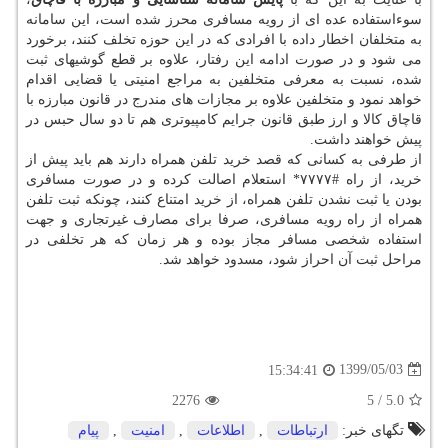
سوءاستفاده عده ای از رویه مسافری محرز شده است، این سامانه
به متخلفان اخطار داده با افرادی که در این حوزه تخلف کنند، برخورد
می شود و در صورت ادامه این رفتار، علاوه بر قطع گوشیهای ثبت
شده، نسبت به معرفی متخلفین به مراجع امنیتی یا قضایی اقدام
خواهد نمود و متخلفین علاوه بر مجازات های مندرج در قانون مبارزه با
قاچاق کالا و ارز طبق قانون جرایم کامپیوتری هم تا دو سال حبس در
پیش خواهند داشت.
از طرفی به کسانی که قصد خرید تلفن همراه دارند هم باید پیش از
خرید، از راه #۷۷۷۷* استعلام اصالت کرده و در صورت مسافری
بودن یا ثبت نشدن تلفن همراه، از خرید امتناع کنند، چونکه ثبت تلفن
همراه از راه رویه مسافری، صرفا برای مصارف غیرتجاری و جهت
استفاده شخصی مسافر مجاز بوده و هر زمان که هر تخلفی در
مراحل ثبت آن احراز شود، مسدود خواهد شد.
1399/05/03
15:34:41
2276
5
/
5.0
تگهای خبر:
ارتباطات
,
اطلاعات
,
امنیت
,
پیام