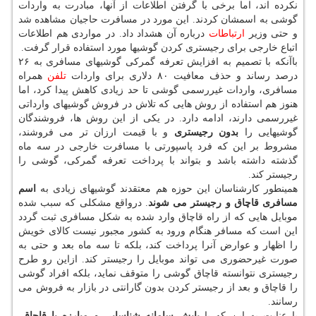
نکرده اند، اما برخی با گرفتن اطلاعات از آنها، مبادرت به واردات
گوشی به اسمشان کردند. این مورد در مسافرت حاجیان مشاهده شد
و حتی وزیر
ارتباطات
درباره آن هشداد داد. در مواردی هم اطلاعات
اتباع خارجی برای رجیستری کردن گوشیها مورد استفاده قرار گرفت.
باآنکه با تصمیم به افزایش تعرفه گمرکی گوشیهای مسافری به ۲۶
درصد رساند و حذف معافیت ۸۰ دلاری برای واردات
تلفن
همراه
مسافری، واردات غیررسمی گوشی تا حد زیادی کاهش پیدا کرد، اما
هنوز هم استفاده از روش هایی که تلاش در فروش گوشیهای وارداتی
غیررسمی دارند، ادامه دارد. در یکی از این روش ها، فروشندگان
گوشیهایی را
بدون رجیستری
و با قیمت ارزان تر می فروشند،
مشروط بر این که فرد پاسپورتی با مسافرت خارجی در سه ماه
گذشته داشته باشد و بتواند با پرداخت تعرفه گمرکی، گوشی را
رجیستر کند.
همینطور کارشناسان این حوزه هم معتقدند گوشیهای زیادی به
اسم
مسافری قاچاق و رجیستر می شوند
. درواقع مشکلی که سبب شده
موبایل هایی که از راه قاچاق وارد شده به شکل مسافری ثبت گردد
این است که مسافر هنگام ورود به کشور مجبور نیست کالای خویش
را اظهار و عوارض آنرا پرداخت کند، بلکه تا سه ماه بعد و حتی به
صورت غیرحضوری می تواند موبایل را رجیستر کند. ازاین رو طرح
رجیستری نتوانسته قاچاق گوشی را متوقف نماید، بلکه افراد گوشی
را قاچاق و بعد از رجیستر کردن بدون گارانتی در بازار به فروش می
رسانند.
با عنایت به این که با
پایش سامانه شناسایی و مبارزه با قاچاق
،