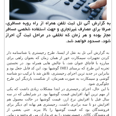
به گزارش آنی تل ثبت تلفن همراه از راه رویه مسافری،
صرفا برای مصارف غیرتجاری و جهت استفاده شخصی مسافر
مجاز بوده و هر زمان كه تخلفی در مراحل ثبت آن احراز
شود، مسدود خواهد شد.
به گزارش آنی تل به نقل از ایسنا، طرح رجیستری یا شناسنامه دار
کردن تجهیزات سیمکارت خور از همان زمان که بعنوان راهی برای
مبارزه با قاچاق عنوان شد، با چالش هایی همراه بود. در نخستین
تجربه این طرح که برمبنای IMEI گوشیها بود، این کد قابل جعل بود و
بنابراین در جدید ترین اجرای رجیستری، تلاش شد با ترکیب دو شناسه
گوشی و سیمکارت به صورت همزمان، از شکست باردیگر این طرح
جلوگیری شود.
با این حال، اجرای رجیستری در ابتدا مشکلات زیادی داشت که یکی
از مهم ترین آنها، افزایش قیمت گوشیها بود. در شرایطی که در سه
سال قبل با افزایش نرخ ارز، قیمت گوشیها در حالت معمول هم
افزایش دو تا سه برابری داشت، رجیستری هم بهانه ای دیگر برای
فروشندگان بود که قیمت گوشیها را بالا ببرند. حتی بعضی از
فروشندگان کالای رجیسترنشده را به خریداران می فروختند و زمانی