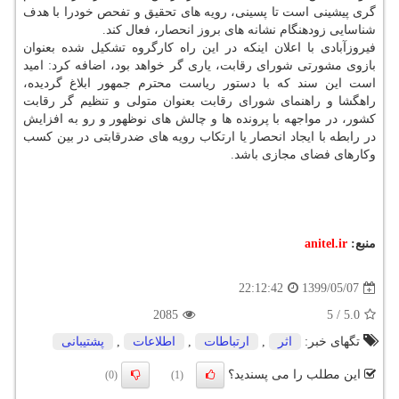
­گری پیشینی است تا پسینی، رویه های تحقیق و تفحص خودرا با هدف
شناسایی زودهنگام نشانه های بروز انحصار، فعال کند.
فیروزآبادی با اعلان اینکه در این راه کارگروه تشکیل شده بعنوان
بازوی مشورتی شورای رقابت، یاری گر خواهد بود، اضافه کرد: امید
است این سند که با دستور ریاست محترم جمهور ابلاغ گردیده،
راهگشا و راهنمای شورای رقابت بعنوان متولی و تنظیم گر رقابت
کشور، در مواجهه با پرونده ها و چالش های نوظهور و رو به افزایش
در رابطه با ایجاد انحصار یا ارتکاب رویه های ضدرقابتی در بین کسب
وکارهای فضای مجازی باشد.
منبع:
anitel.ir
1399/05/07
22:12:42
2085
5
/
5.0
تگهای خبر:
اثر
,
ارتباطات
,
اطلاعات
,
پشتیبانی
این مطلب را می پسندید؟
(0)
(1)