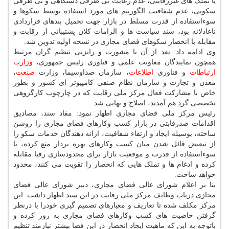
یا تملک های غیررقابتی، عدم رعایت بی طرفی دستگاهی و بی طرفی
سکویی، عدم شفافیت الگوریتم های مورد استفاده توسط سکوها و
سوءاستفاده از قدرت مسلط در بازار جهت تحمیل بندهای قراردادی
ناعادلانه بود، سند سیاست ها و الزامات کلان پشتیبانی از رقابت و
مقابله با انحصار سکوهای فضای مجازی در نسخه اولیه تدوین شد.
وی ادامه داد: بعد از آن با مشورت و رایزنی تنظیم گران مرتبط
همچون نمایندگان معاونت علمی و فناوری رئیس ‏جمهوری،
وزارت
ارتباطات
و فناوری
اطلاعات
، سازمان صداوسیما، وزارت
صنعت
،
معدن و تجارت و سازمان نظام صنفی کامپیوتر ­ای کشور و بطور
خاص با مشارکت فعال مرکز ملی رقابت که در چارچوب کارگروهی
تخصصی گرد هم آمدند، اصلاح و نهایی شد.
رئیس مرکز ملی فضای مجازی اظهار نمود: مفاد سند، مصادیق
اقدامات ضدرقابتی در بازار کسب وکارهای فضای مجازی را روشن
ساخته، بوسیله ایجاد و ارتقاء شفافیت، ارائه دهندگان خدمات سکو را
از تبعیض قائل شدن میان کسب وکارهای بهره ­بردار منع کرده، با
سوءاستفاده از قدرت و موقعیت بازار برای محدودسازی رقبا مقابله
کرده و ادغام ها و تملک هایی که انحصار را تقویت می کنند، محدود
خواهد ساخت.
بنا بر اعلام شورای عالی فضای مجازی، دبیر شورای عالی فضای
مجازی درباب وظایف مرکز ملی رقابت در این سند اظهار داشت: این
مرکز مکلف شده تا تعاریف و معیارهای تصمیم گیری خودرا با درنظر
گرفتن خاصیت های کسب وکارهای فضای مجازی به روز کرده و
باتوجه به این که ماهیت ایجاد انحصار در این فضا بیشتر نیازمند تنظیم