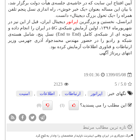
آیین افتتاح این سایت که در حاشیه‌ی جلسه‌ی هیأت دولت برگزار شد،
با بیان این مساله بعنوان «یک خبر خوش»، راه اندازی نسل پنجم تلفن
همراه را «یک تحول بزرگ دیجیتال» دانست.
ایرانسل، نخستین و بزرگترین
اپراتور
دیجیتال ایران، قبل از این نیز در
شهریورماه ۱۳۹۶، اولین آزمایش شبکه‌ی ۵G در ایران را انجام داده و
نمونه ای از شبکه‌ی کامل (End to End) نسل پنج، شامل هسته‌ی
شبکه و رادیو را در حضور مهندس محمدجواد آذری جهرمی وزیر
ارتباطات و فناوری اطلاعات آزمایش کرده بود.
انتهای رپرتاژ آگهی
1399/05/08
19:01:36
2123
5
/
5.0
تگهای خبر:
اپراتور
,
ارتباطات
,
اطلاعات
,
امنیت
این مطلب را می پسندید؟
(0)
(1)
تازه ترین مطالب مرتبط
مرگ دورکاری در ایران وقتی اینترنت ناپایدار متخصصان را وادار به کوچ کرد