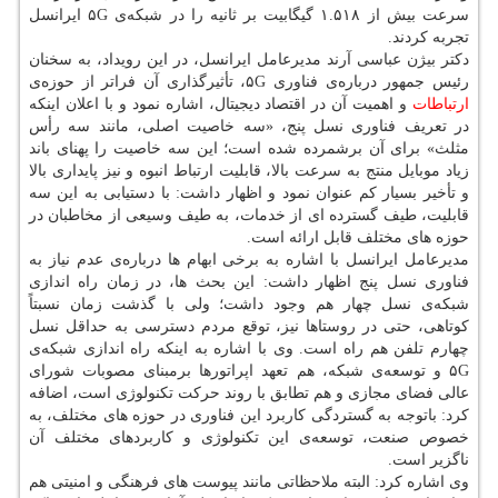
سرعت بیش از ۱.۵۱۸ گیگابیت بر ثانیه را در شبکه‌ی ۵G ایرانسل
تجربه کردند.
دکتر بیژن عباسی آرند مدیرعامل ایرانسل، در این رویداد، به سخنان
رئیس جمهور درباره‌ی فناوری ۵G، تأثیرگذاری آن فراتر از حوزه‌ی
ارتباطات
و اهمیت آن در اقتصاد دیجیتال، اشاره نمود و با اعلان اینکه
در تعریف فناوری نسل پنج، «سه خاصیت اصلی، مانند سه رأس
مثلث» برای آن برشمرده شده است؛ این سه خاصیت را پهنای باند
زیاد موبایل منتج به سرعت بالا، قابلیت ارتباط انبوه و نیز پایداری بالا
و تأخیر بسیار کم عنوان نمود و اظهار داشت: با دستیابی به این سه
قابلیت، طیف گسترده ای از خدمات، به طیف وسیعی از مخاطبان در
حوزه های مختلف قابل ارائه است.
مدیرعامل ایرانسل با اشاره به برخی ابهام ها درباره‌ی عدم نیاز به
فناوری نسل پنج اظهار داشت: این بحث ها، در زمان راه اندازی
شبکه‌ی نسل چهار هم وجود داشت؛ ولی با گذشت زمان نسبتاً
کوتاهی، حتی در روستاها نیز، توقع مردم دسترسی به حداقل نسل
چهارم تلفن هم راه است. وی با اشاره به اینکه راه اندازی شبکه‌ی
۵G و توسعه‌ی شبکه، هم تعهد اپراتورها برمبنای مصوبات شورای
عالی فضای مجازی و هم تطابق با روند حرکت تکنولوژی است، اضافه
کرد: باتوجه به گستردگی کاربرد این فناوری در حوزه های مختلف، به
خصوص صنعت، توسعه‌ی این تکنولوژی و کاربردهای مختلف آن
ناگزیر است.
وی اشاره کرد: البته ملاحظاتی مانند پیوست های فرهنگی و امنیتی هم