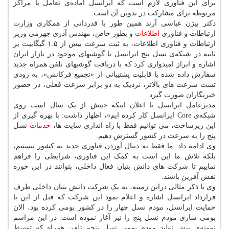
برای این فناوری لازم است که ایرانسل آماده‌ی تعامل با مراکز
مربوطه برای مشارکت در تدوین آن است.
دکتر بیژن عباسی آرند همین طور با قدردانی از همکاری وزارت
ارتباطات و فناوری
اطلاعات
و بطور خاص، مهندس آذری جهرمی وزیر
ارتباطات و فناوری اطلاعات، به ثبت سرعت بیش از ۱.۵ گیگابیت بر
ثانیه در شبکه‌ی نسل پنج ایرانسل با گوشیهای موجود در بازار ایران
اشاره و ابراز امیدواری کرد که با دریافت گوشیهای تلفن همراه جدید
سفارش داده شده با قابلیت پشتیبانی از «تجمیع فرکانس»، به زودی
تست سرعت های بالاتر، نزدیک به دو برابر سرعت فعلی، در حضور
خبرنگاران صورت گیرد.
مدیرعامل ایرانسل با اعلان اینکه «بیش از یک سال است روی
شبکه‌ی Core ایرانسل کار کرده ایم»، اظهار داشت: با بهره گیری از
این زیرساخت، می توانیم فقط با راه اندازی سایت ها،
خدمات
نسل
پنج را به سرعت در کشور گسترش دهیم.
وی ادامه داد: ما فقط به دنبال آوردن فناوری جدید به کشور نیستیم،
بلکه تلاش ما این است به کمک این فناوری، شرایطی را فراهم
نماییم تا شرکت های دانش بنیان فعال داخلی، بتوانند در این حوزه
نقش آفرین باشند.
وی با ذکر مثالی دراین زمینه، به یک شرکت دانش بنیان داخلی طرف
قرارداد ایرانسل اشاره و اعلام نمود این شرکت که قبل از این با
حمایت ایرانسل، مودم نسل چهار را در کشور بومی کرده بود، الان
بومی سازی مودم نسل پنج را نیز آغاز نموده است. در این مراسم
نمونه‌ی پیش تولید مودم بومی نسل پنجم تلفن همراه که توسط