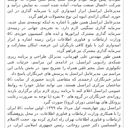
شرکت «اتصال صنعت میانه»، آماده شده است، به نمایش درآمد و
مدیرعامل ایرانسل ابراز امیدواری کرد با سرمایه گذاری در این
حوزه، امکان ارائه‌ی انبوه این نوع محصولات فراهم گردد.
مدیرعامل ایرانسل همین طور با اشاره به اینکه توسعه‌ی نسل جدید،
سرمایه گذاری سنگینی لازم دارد، به تجربه‌ی جهانی در زمینه‌ی
سرمایه گذاری مشترک اپراتورها و ایده های کمیسیون حوزه‌ی ۵G
وزارت ارتباطات و فناوری اطلاعات دراین زمینه اشاره و ابراز
امیدواری کرد با بلوغ کافی بازیگران این عرصه، امکان مشارکت و
سرمایه گذاری مشترک نیز فراهم گردد.
همین طور مهندس علی قهرمانی، مدیرکل طراحی و برنامه ریزی
شبکه‌ی رادیویی ایرانسل، در ادامه‌ی این مراسم، جزئیات فنی
تکنولوژی نسل پنجم تلفن همراه را تشریح نمود. در بخش پایانی این
مراسم نیز، مدیرعامل ایرانسل به پرسش های خبرنگاران پاسخ داد.
سایر خبرنگاران ارجمندی که متقاضی بازدید حضوری از سایت ۵G
ساختمان مرکزی ایرانسل هستند، می توانند تمایل خودرا به روابط
عمومی ایرانسل اعلام کنند تا برنامه ریزی لازم برای برگزاری بازدید
روزانه‌ی خبرنگاران در گروه های ۳۰ نفره (با توجه به ضرورت رعایت
پروتکل های بهداشتی دوران کرونا) صورت گیرد.
ایرانسل روز چهارشنبه، اول مرداد ماه ۱۳۹۹، اولین سایت ۵G ایران
را با همکاری وزارت ارتباطات و فناوری اطلاعات، در محل پژوهشگاه
ارتباطات و فناوری اطلاعات تهران راه اندازی کرده بود. حجت الاسلام
و المسلمین دکتر حسن روحانی، رئیس جمهوری اسلامی ایران، در