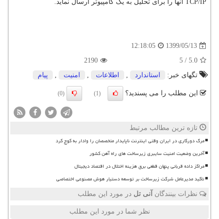
TCP/IP آنها را برای تحلیل به یک کامپیوتر ارسال نماید.
1399/05/13
12:18:05
2190
5
/
5.0
تگهای خبر:
استاندارد
,
اطلاعات
,
امنیت
,
پیام
این مطلب را می پسندید؟
(0)
(1)
تازه ترین مطالب مرتبط
مرگ دورکاری در ایران وقتی اینترنت ناپایدار متخصصان را وادار به کوچ کرد
آخرین وضعیت امنیت سایبری زیرساخت های راه آهن کشور
مراکز داده قربانی پنهان قطعی برق هزینه اختلال در اقتصاد دیجیتال
تاکید مدیرعامل شرکت زیرساخت بر توسعه دستیار هوش مصنوعی اختصاصی
نظرات بینندگان
آنی تل
در مورد این مطلب
نظر شما در مورد این مطلب