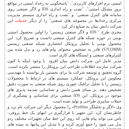
امنیتی نرم افزارهای کاربردی"، "پاسخگویی به رخداد امنیتی در مواقع
بروز مشکل امنیتی"، "نصب و راه اندازی IDS و لاگر صنعتی روی
سامانه های کنترل صنعتی" و "نصب و راه اندازی سیستم مدیریت
مرکزی رخدادها در مجموعه های صنعتی" را از دیگر
خدمات
این
شرکت دانش بنیان به صنایع ذکر کرد.
مجری طرح " IDS و لاگر صنعتی زیمنس" را اولین محصول امنیتی
بومی در حوزه شبکه های کنترل صنعتی دانست و تصریح کرد: این
محصول بومی با تحلیل پروتکل انحصاری شبکه صنعتی زیمنس
(S7COMM) قادر به تشخیص محتوای پیام های رد و بدل شده بین
کنترلرهای صنعتی و ایستگاه های کاری است.
مدیر عامل این شرکت دانش بنیان افزود: با وجود اینکه تا کنون
شرکت سازنده اطلاعات طراحی این پروتکل را منتشر نکرده است،
گروه تحقیق و توسعه شرکت ما برای نخستین بار توانسته با مهندسی
معکوس این پروتکل، عملکرد سیستم های در ارتباط با محصولات
زیمنس را با تحلیل ترافیک عبوری روی شبکه صنعتی به صورت دقیق
تشخیص دهند. بر مبنای همین دانش و شناسایی صدمه پذیری های
موجود در پروتکل، این IDS صنعتی برای شناسایی و پیشگیری از
حملات سایبری طراحی و تولید شده است.
وی «لاگر و تحلیلگر Profibus» را محصول دیگر این شرکت نام برد و
خاطرنشان کرد: این تجهیز با قرارگیری در انتهای یک خط پروفی-
باس می تواند پیام هایی که روی این خط میان تجهیزات مختلف ردو
بدل می شود را جمع آوری کرده و با تبدیل این پیامها به بسته های