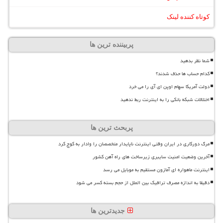
کوتاه کننده لینک
پربیننده ترین ها
شما نظر بدهید
کدام حساب ها حذف شدند؟
دولت آمریکا سهام اوپن ای آی را می خرد
اختلالات شبکه بانکی را به اینترنت ربط ندهید
پربحث ترین ها
مرگ دورکاری در ایران وقتی اینترنت ناپایدار متخصصان را وادار به کوچ کرد
آخرین وضعیت امنیت سایبری زیرساخت های راه آهن کشور
اینترنت ماهواره ای آمازون مستقیم به موبایل می رسد
دقیقا به اندازه مصرف ترافیک بین الملل از حجم بسته کسر می شود
جدیدترین ها