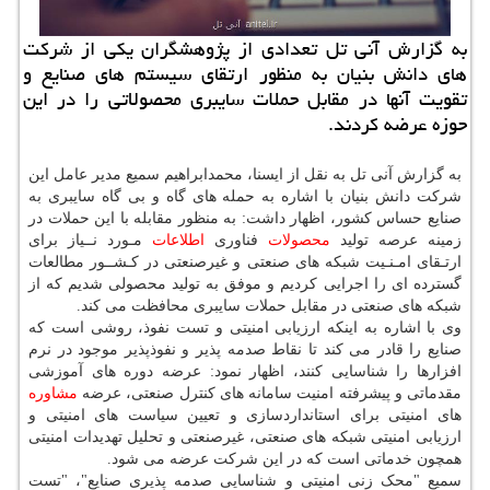
به گزارش آنی تل تعدادی از پژوهشگران یكی از شركت
های دانش بنیان به منظور ارتقای سیستم های صنایع و
تقویت آنها در مقابل حملات سایبری محصولاتی را در این
حوزه عرضه كردند.
به گزارش آنی تل به نقل از ایسنا، محمدابراهیم سمیع مدیر عامل این
شرکت دانش بنیان با اشاره به حمله های گاه و بی گاه سایبری به
صنایع حساس کشور، اظهار داشت: به منظور مقابله با این حملات در
زمینه عرصه تولید
محصولات
فناوری
اطلاعات
مـورد نــیاز برای
ارتـقای امـنـیت شبکه های صنعتی و غیرصنعتی در کـشــور مطالعات
گسترده ای را اجرایی کردیم و موفق به تولید محصولی شدیم که از
شبکه های صنعتی در مقابل حملات سایبری محافظت می کند.
وی با اشاره به اینکه ارزیابی امنیتی و تست نفوذ، روشی است که
صنایع را قادر می کند تا نقاط صدمه پذیر و نفوذپذیر موجود در نرم
افزارها را شناسایی کنند، اظهار نمود: عرضه دوره های آموزشی
مقدماتی و پیشرفته امنیت سامانه های کنترل صنعتی، عرضه
مشاوره
های امنیتی برای استانداردسازی و تعیین سیاست های امنیتی و
ارزیابی امنیتی شبکه های صنعتی، غیرصنعتی و تحلیل تهدیدات امنیتی
همچون خدماتی است که در این شرکت عرضه می شود.
سمیع "محک زنی امنیتی و شناسایی صدمه پذیری صنایع"، "تست