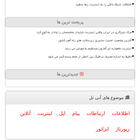
اختلالات شبکه بانکی را به اینترنت ربط ندهید
پربحث ترین ها
مرگ دورکاری در ایران وقتی اینترنت ناپایدار متخصصان را وادار به کوچ کرد
آخرین وضعیت امنیت سایبری زیرساخت های راه آهن کشور
اینترنت ماهواره ای آمازون مستقیم به موبایل می رسد
دقیقا به اندازه مصرف ترافیک بین الملل از حجم بسته کسر می شود
جدیدترین ها
موضوع های آنی تل
اطلاعات
ارتباطات
پیام
اپل
اینترنت
آنلاین
رپورتاژ
اپراتور