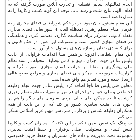
انجام فعالیتهای سالم اقتصادی و تجارت آنلاین صورت گرفته که به
لطف الهی نتایج مثبت و رشد قابل توجه این گونه کسب و کارها را به
دنبال داشته است.
این مقام مسئول بیان نمود: برابر حکم شورایعالی فضای مجازی و به
فرمان مقام معظم رهبری (مدظله العالی)، شورایعالی فضای مجازی
نقطه کانونی متمرکز برای سیاست گذاری، تصمیم گیری و هماهنگی
در فضای مجازی کشور است و مصوبات این شورا در حکم قانون و
برای کلیه ذی نفعان و سازمان های مسئول اجبار آور است.
این مقام انتظامی افزود: بر همین مبنا اقدامات فراوانی از جانب
پلیس فتا در جهت اجرای دقیق و کامل وظایف محوله در سند نظام
ملی پیشگیری و مقابله با حوادث فضای مجازی صورت گرفته و
گزارشات مربوطه به مرکز ملی فضای مجازی و مراجع سطح عالی
ارسال شده و مورد تقدیر هم واقع شده است.
معاون فنی پلیس فتا ناجا اضافه کرد: پلیس فتا در جهت انجام وظیفه
اجتماعی و ملی خود و در اجرای فرامین و منویات مقام معظم رهبری
کوشیده تا حد ممکن جای خالی برخی سازمان های دیگر را هم در
حوزه های امنیت سایبری کشور پر کند که از این بابت از همه
همکاران وظیفه شناس و پرکار در سرتاسر میهن عزیز اسلامی تشکر
می کنم.
سرهنگ نیک نفس ضمن تاکید بر این نکته که مدیران کسب و کارها
نقش کلیدی و مسئولیت اصلی برقراری و حفظ امنیت سایبری
مجموعه تحت مدیریت و داده های مشتریان و حفظ حریم خصوصی