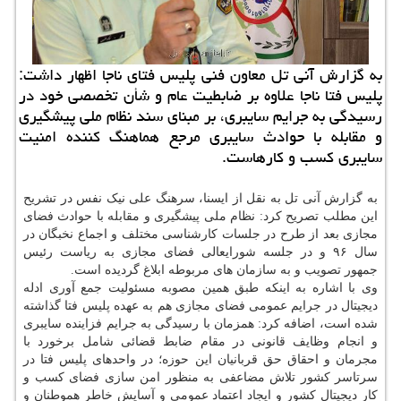
به گزارش آنی تل معاون فنی پلیس فتای ناجا اظهار داشت:
پلیس فتا ناجا علاوه بر ضابطیت عام و شأن تخصصی خود در
رسیدگی به جرایم سایبری، بر مبنای سند نظام ملی پیشگیری
و مقابله با حوادث سایبری مرجع هماهنگ كننده امنیت
سایبری كسب و كارهاست.
به گزارش آنی تل به نقل از ایسنا، سرهنگ علی نیک نفس در تشریح
این مطلب تصریح کرد: نظام ملی پیشگیری و مقابله با حوادث فضای
مجازی بعد از طرح در جلسات کارشناسی مختلف و اجماع نخبگان در
سال ۹۶ و در جلسه شورایعالی فضای مجازی به ریاست رئیس
جمهور تصویب و به سازمان های مربوطه ابلاغ گردیده است.
وی با اشاره به اینکه طبق همین مصوبه مسئولیت جمع آوری ادله
دیجیتال در جرایم عمومی فضای مجازی هم به عهده پلیس فتا گذاشته
شده است، اضافه کرد: همزمان با رسیدگی به جرایم فزاینده سایبری
و انجام وظایف قانونی در مقام ضابط قضائی شامل برخورد با
مجرمان و احقاق حق قربانیان این حوزه؛ در واحدهای پلیس فتا در
سرتاسر کشور تلاش مضاعفی به منظور امن سازی فضای کسب و
کار دیجیتال کشور و ایجاد اعتماد عمومی و آسایش خاطر هموطنان و