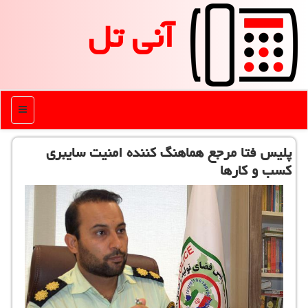
آنی تل
منو
پلیس فتا مرجع هماهنگ كننده امنیت سایبری
كسب و كارها