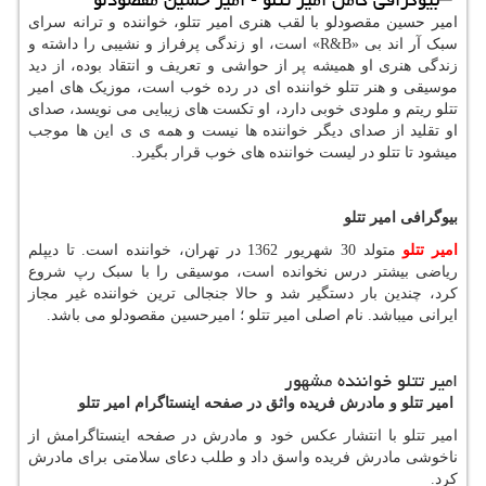
امیر حسین مقصودلو با لقب هنری امیر تتلو، خواننده و ترانه سرای
سبک آر اند بی
«R&B»
است، او زندگی پرفراز و نشیبی را داشته و
زندگی هنری او همیشه پر از حواشی و تعریف و انتقاد بوده، از دید
موسیقی و هنر تتلو خواننده ای در رده خوب است، موزیک های امیر
تتلو ریتم و ملودی خوبی دارد، او تکست های زیبایی می نویسد، صدای
او تقلید از صدای دیگر خواننده ها نیست و همه ی ی این ها موجب
میشود تا تتلو در لیست خواننده های خوب قرار بگیرد.
بیوگرافی امیر تتلو
امیر تتلو
متولد 30 شهریور 1362 در تهران، خواننده است. تا دیپلم
ریاضی بیشتر درس نخوانده است، موسیقی را با سبک رپ شروع
کرد، چندین بار دستگیر شد و حالا جنجالی ترین خواننده غیر مجاز
ایرانی میباشد. نام اصلی امیر تتلو ؛ امیرحسین مقصودلو می باشد.
امیر تتلو خواننده مشهور
امیر تتلو و مادرش فریده واثق در صفحه اینستاگرام امیر تتلو
امیر تتلو با انتشار عکس خود و مادرش در صفحه اینستاگرامش از
ناخوشی مادرش فریده واسق داد و طلب دعای سلامتی برای مادرش
کرد.