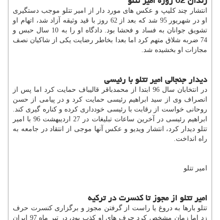
زندان 62 روزه امیر تتلو
انتشار چند کلیپ و عکس های مورد دار از امیر تتلو موجب دستگیری
او در شهریور 95 شد که بعد از 62 روز با قید وثیقه آزاد شد، اتهام او
تشویق جوانان به فساد و فحشا بود. دادگاه او را به 10 سال حبس و
74 ضربه شلاق متهم کرد اما بعدا بخاطر رضایت یکی از شاکیان نصف
مجازات او بخشیده شد.
دیدار جنجالی امیر تتلو با رئیسی
در انتخابان سال 96 ابتدا از محمدباقر قالیباف حمایت کرد اما پس از
انصراف وی از سید ابراهیم رئیسی حمایت کرد و در پیامی از حسن
روحانی خواست از رقابت با رئیسی خودداری کرده و کناره گیری کند.
ابراهیم رئیسی در آخرین ساعات تبلیغات در 27 اردیبهشت 96 با امیر
تتلو دیدار کرد، انتشار ویدیو و عکس آنها موجی از انتقاد در جامعه به
راه انداخت.
امیر تتلو
امیر تتلو از مجوز تا کنسرت در ترکیه
تتلو بارها به دروغ یا راست از گرفتن مجوز و برگزاری کنسرت حرف
زد اما زمان مشخص کرد حرف های او کذب بود، در تیر ماه 97 ایران