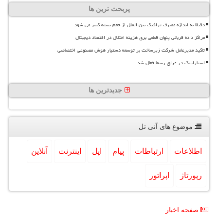
پربحث ترین ها
دقیقا به اندازه مصرف ترافیک بین الملل از حجم بسته کسر می شود
مراکز داده قربانی پنهان قطعی برق هزینه اختلال در اقتصاد دیجیتال
تاکید مدیرعامل شرکت زیرساخت بر توسعه دستیار هوش مصنوعی اختصاصی
استارلینک در عراق رسما فعال شد
جدیدترین ها
موضوع های آنی تل
اطلاعات
ارتباطات
پیام
اپل
اینترنت
آنلاین
رپورتاژ
اپراتور
صفحه اخبار