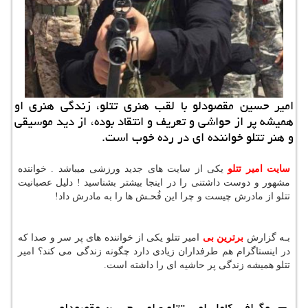
امیر حسین مقصودلو با لقب هنری تتلو، زندگی هنری او
همیشه پر از حواشی و تعریف و انتقاد بوده، از دید موسیقی
و هنر تتلو خواننده ای در رده خوب است.
سایت امیر تتلو
یکی از سایت های جدید ورزشی میباشد . خواننده
مشهور و دوست داشتنی را در اینجا بیشتر بشناسید
!
دلیل عصبانیت
تتلو از مادرش چیست و چرا این فُحـش ها را به مادرش داد!
بـه گزارش
برترین بی
امیر تتلو یکی از خواننده های پر سر و صدا که
در اینستاگرام هم طرفداران زیادی دارد چگونه زندگی می کند؟ امیر
تتلو همیشه زندگی پر حاشیه ای را داشته است.
–
بیوگرافی کامل امیر تتلو - امیر حسین مقصودلو