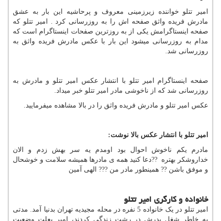
امیر تتلو خواننده زیرزمینی معروف و پرحاشیه این بار به عشق
مادرش فریده واثق صفحه اش را به روزرسانی کرد . امیر تتلو که
صفحه اینستاگرامش یکی از به روزترین صفحات اینستاگرام است که
مدام به روزرسانی میشود این بار با عکس مادرش فریده واثق به
روزرسانی شد.
صفحه اینستاگرام امیر تتلو با انتشار عکس امیر تتلو و مادرش به
روزرسانی شد که از ناخوشی مادر امیر تتلو خبر میداد.
عکس امیر تتلو و مادرش فریده واثق را در بالا مشاهده میفرمایید.
امیر تتلو با انتشار عکس بالا نوشت
:
مادرم یکم ناخوش احوال بود اومدم یه سر بهش زدم و الان
خداروشکر بهتره
??
دعا کنید همه ى مادرها همیشه سلامت و خوشحال
و موفق باشن ?? همینطور مادر من ??? الهى آمین
خانواده و کارگری امیر تتلو
امیر تتلو در یک خانواده 5 نفره در محله مجیدیه تهران بدنیا آمد. مدتی
به خاطر شغل پدرش در رشت زندگی کردند، امیر بعلت وضعیت