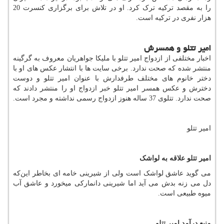
را به مقصد ترکیه ترک کرد. او در تلاش برای برگزاری کنسرت 20
هزار نفری در ترکیه است.
امیر تتلو و همسرش
اخبار مختلفی از ازدواج امیر تتلو با ملیکا جواهریان معروف به گرگینه
منتشر شده که صحت ندارد. برخی سایت ها با انتشار عکس های او با
دختر خانوم های مختلف طرفدارش با عنوان امیر تتلو و دوست
دخترش و عکس همسر امیر تتلو خبر ازدواج او را منتشر دادند که
صحت ندارد. تتلوی 37 ساله هنوز ازدواج رسمی نداشته و مجرد است.
امیر تتلو
امیر تتلو علاقه به لواشک
می گوید عاشق لواشک است ولی از شیرینی خامه ای بخاطر این‌که
دل می زنه بدش می آید اما شیرینی دانمارکی میخورد و عاشق آب
میوه طبیعی است.
منبع درآمد امیر تتلو