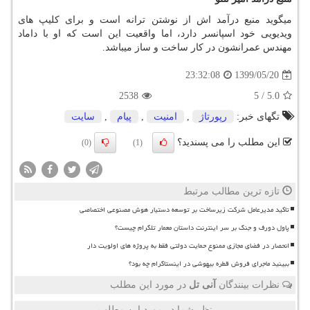
میگوید منبع درآمد اش از نوشتن ترانه است و برای کلیپ های
ویدیویی خود اسپانسر دارد، اما واقعیت این است که او با داماد
مهندس عمرانشون در کار ساخت و ساز میباشد
.
1399/05/20
23:32:08
2538
5
/
5.0
تگهای خبر:
رپورتاژ
,
امنیت
,
پیام
,
سایت
این مطلب را می پسندید؟
(0)
(1)
تازه ترین مطالب مرتبط
تاکید مدیرعامل شرکت زیرساخت بر توسعه دستیار هوش مصنوعی اختصاصی
پاول دورف و جنگ بر سر اینترنت داستان معمار تلگرام چیست؟
انحصار در فضای مجازی ممنوع حمایت دولتی فقط به پروژه های اولویت دار
ببینید ماجرای فروش قطره بیهوشی در اینستاگرام چه بود؟
نظرات بینندگان
آنی تل
در مورد این مطلب
نظر شما در مورد این مطلب