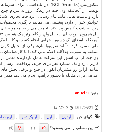
سکیوریتیز»(KGI Securities) در یادداشتی برای
نویسد: از آنجائیکه وی چت در زندگی روزانه مردم چی
دارد و قابلیت هایی مانند پیام رسانی، پرداخت تجاری، شبک
خوانش خبر را دارد، پیشبینی می نماییم بارگیری محصولات ا
آمریکا با امضای یک دستور اجرایی انجام کسب و کار با تیک
ملی ممنوع کرد. «آناند سرینیواسان» یکی از تحلیل گران 
کاربر دارد و یک میلیارد نفر برای خرید، پرداخت، ارسال
نمایند. ازاین رو مشتریان آیفون در چین و برخی بخش های آ
اقدامی برای مقابله با دستور ترامپ انجام می دهد همین م
منبع:
anitel.ir
1399/05/21
14:57:12
تگهای خبر:
آیفون
,
اپل
,
اپلیكیشن
,
ارتباطا
این مطلب را می پسندید؟
(0)
(1)