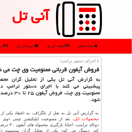
آنی تل
صفحه اصلی
مطالب آنی تل
درباره آنی تل
رپو
با اجرای دستور ترامپ؛
فروش آیفون قربانی ممنوعیت وی چت می 
به گزارش آنی تل یكی از تحلیل گران محصو
پیشبینی می كند با اجرای دستور ترامپ 
ممنوعیت وی چت، فروش 
شود.
به گزارش آنی تل به نقل از تلگراف، به اعتقاد یکی از 
محصولات
اپل
، بعد از ممنوعیت اپلیکیشن چینی «وی
دونالد ترامپ، احیانا
کند. «مینگ چی کو» یکی از تحلیل گران موسسه «