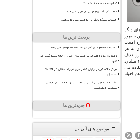
کدام حساب ها حذف شدند؟
دولت آمریکا سهام اوپن ای آی را می خرد
اختلالات شبکه بانکی را به اینترنت ربط ندهید
ه دستگاه های دیگر
پ، رئیس جمهور
پربحث ترین ها
ره امنیت
اینترنت ماهواره ای آمازون مستقیم به موبایل می رسد
ن به هر
ی دهد، ازاین رو حذف
دقیقا به اندازه مصرف ترافیک بین الملل از حجم بسته کسر می
شود
وی چت از اپ استور این شرکت عامل بازدارنده مهمی در فروش محصولات اپل بشمار می رود. پیام رسان وی چت در سرتاسر جهان ۱.۲ میلیارد
اده می
مراکز داده قربانی پنهان قطعی برق هزینه اختلال در اقتصاد
م احیانا
دیجیتال
تاکید مدیرعامل شرکت زیرساخت بر توسعه دستیار هوش
مصنوعی اختصاصی
جدیدترین ها
موضوع های آنی تل