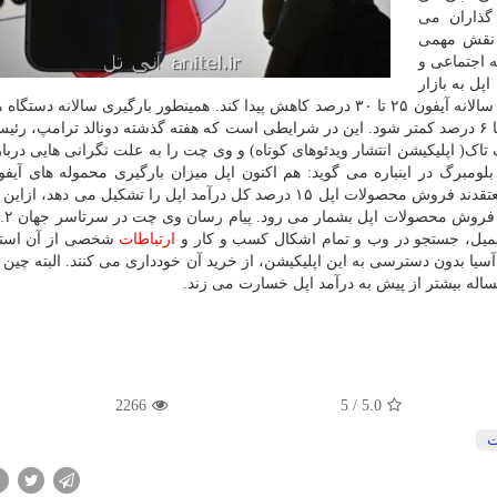
 سرمایه گذاران می
ن نقش مهمی
ه اجتماعی و
پل به بازار
چین به شدت کاهش پیدا کند. تخمین می زنیم محموله های سالانه آیفون ۲۵ تا ۳۰ درصد کاهش پیدا کند. همینطور بارگیری سالان
اپل همچون ایرپاد، آی پد، اپل واچ و کامپیوتر مک هم بین ۳تا ۶ درصد کمتر شود. این در شرایطی است که هفته گذشته دونالد ترام
 تاک( اپلیکیشن انتشار ویدئوهای کوتاه) و وی چت را به علت نگرانی هایی دربا
بلومبرگ در اینباره می گوید: هم اکنون اپل میزان بارگیری محموله های آیفو
منطقه به صورت جداگانه اعلام نمی کند، اما کارشناسان معتقدند فروش محصولات اپل ۱۵ درصد کل درآمد اپل را تشکیل م
 ایمیل، جستجو در وب و تمام اشکال کسب و کار و
ارتباطات
شخصی از آن استف
سیا بدون دسترسی به این اپلیکیشن، از خرید آن خودداری می کنند. البته چین ه
ساله بیشتر از پیش به درآمد اپل خسارت می زند.
2266
5
/
5.0
ت