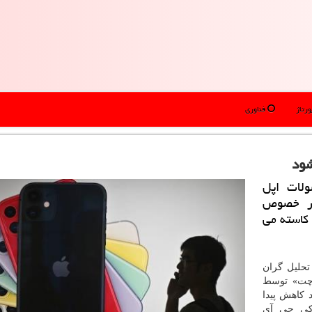
رتاژ
فناوری
شود
لات اپل
در خصوص
آیفون ۲۵ تا ۳۰ درصد كاسته می
تحلیل گران
 چت» توسط
 بارگیری محموله های آیفون ۳۰ درصد کاهش پیدا
کی جی آی