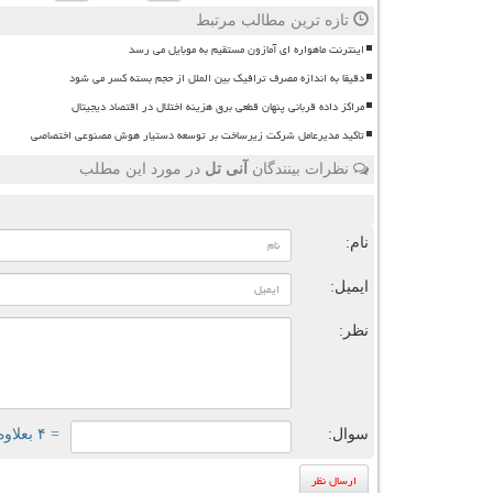
تازه ترین مطالب مرتبط
اینترنت ماهواره ای آمازون مستقیم به موبایل می رسد
دقیقا به اندازه مصرف ترافیک بین الملل از حجم بسته کسر می شود
مراکز داده قربانی پنهان قطعی برق هزینه اختلال در اقتصاد دیجیتال
تاکید مدیرعامل شرکت زیرساخت بر توسعه دستیار هوش مصنوعی اختصاصی
نظرات بینندگان
آنی تل
در مورد این مطلب
ن
نام:
ایمیل:
نظر:
سوال:
= ۴ بعلاوه ۳