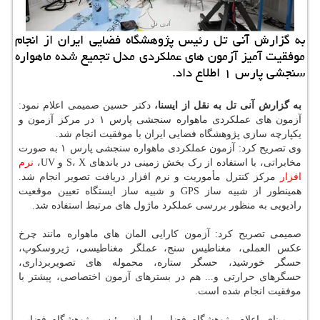
به گزارش آنی تل رئیس پژوهشگاه فضایی ایران از انجام
موفقیت آمیز آزمون های عملكردی مدل تجمیع شده ماهواره
سنجشی پارس ۱ اطلاع داد.
به گزارش آنی تل به نقل از ایسنا،
دکتر حسین صمیمی اعلام نمود:
آزمون های عملکردی ماهواره سنجشی پارس ۱ در مرکز آزمون و
یکپارچه سازی پژوهشگاه فضایی ایران با موفقیت انجام شد.
وی تصریح کرد: آزمون عملکردی ماهواره سنجشی پارس ۱ به صورت
مخابراتی، با استفاده از رک بخش زمینی در باندهای S، X و UV،
نرم
افزار
مرکز کنترل مأموریت و نرم افزار دریافت تصویر انجام شد.
همینطور از شبیه ساز GPS و شبیه ساز ایستگاه تعیین موقعیت
رادیویی به منظور بررسی عملکرد ماژول های مرتبط استفاده شد.
صمیمی تصریح کرد: آزمون کارایی المان های ماهواره مانند چرخ
عکس العملی، مغناطیس سنج، عملگر مغناطیسی، ژیروسکوپ،
حسگر خورشید، حسگر ستاره، محموله های تصویربرداری،
حسگرهای حرارتی و... هم در بسترهای آزمون اختصاصی، پیشتر با
موفقیت انجام شده است.
بر مبنای اعلام پژوهشگاه فضایی ایران، رئیس پژوهشگاه فضایی