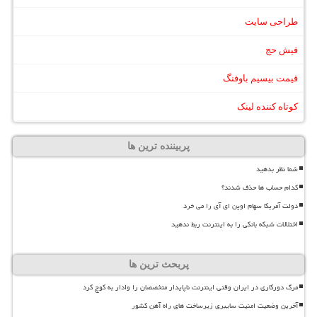
طراحی سایت
فیش حج
قیمت بیسیم باوفنگ
کوتاه کننده لینک
پربیننده ترین ها
شما نظر بدهید
کدام حساب ها حذف شدند؟
دولت آمریکا سهام اوپن ای آی را می خرد
اختلالات شبکه بانکی را به اینترنت ربط ندهید
پربحث ترین ها
مرگ دورکاری در ایران وقتی اینترنت ناپایدار متخصصان را وادار به کوچ کرد
آخرین وضعیت امنیت سایبری زیرساخت های راه آهن کشور