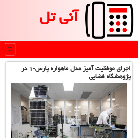
آنی تل
منو
اجرای موفقیت آمیز مدل ماهواره پارس-۱ در
پژوهشگاه فضایی