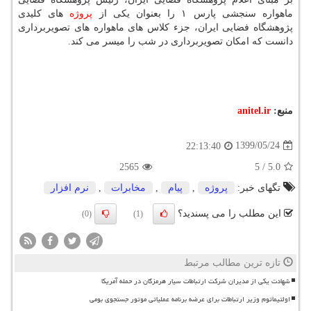
ماهواره سنجشی پارس ۱ را بعنوان یکی از
پروژه
های کلیدی
پژوهشگاه فضایی ایران، جزء کلاس های ماهواره های تصویربرداری
دانست که امکان تصویربرداری در شب را میسر می کند.
منبع:
anitel.ir
1399/05/24
22:13:40
2565
5
/
5.0
تگهای خبر:
پروژه
,
پیام
,
مخابرات
,
نرم افزار
این مطلب را می پسندید؟
(0)
(1)
تازه ترین مطالب مرتبط
شهادت یکی از مدیران شرکت ارتباطات سیار هرمزگان در حمله آمریکا
اولتیماتوم وزیر ارتباطات برای عرضه برنامه عملیاتی موتور جستجوی بومی