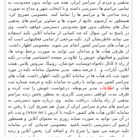
مذهبی و مردم از سراسر ایران، همه می توانند بدون محدودیت به
تمامی مراسم ها دسترسی داشته و با انتخاب شهر و مداح به صورت
زنده مداحی ها و مراسم ها را تماشا کنند. معصومی تصریح کرد:
همینطور به آرشیوی جامع از صوت ها و تصاویر مراسم های مذهبی
سال های مختلف بدون هیچ محدودیتی دسترسی خواهید داشت. وی
در پاسخ به این سؤال که چه کسانی از سامانه آنلاین تکیه استفاده
می نمایند خاطرنشان کرد: تکیه مرجعی از تمامی فعالیتهایی است که
در هیأت های سراسر کشور انجام می شوند. معصومی اظهار داشت:
از طرفی هیأت ها و مداحان می توانند به صورت برخط نوحه ها،
تصاویر و فعالیتهای خویش را علاوه بر صفحه اختصاصی هیأت در تکیه
از راه ۸ کانال دلخواه (وبسایت خودشان، روبیکا، سروش پلاس، هیئت
آنلاین، آپارات، و…) عرضه بدهند. مدیر محصول سامانه تکیه در مورد
نحوه ثبت نام هیأت ها در سامانه آنلاین تکیه، اظهار داشت: هیأت های
سراسر کشور می توانند با رفتن به سامانه تکیه و عرضه شماره ثبت
هیأت و
اطلاعات
مدیر مربوطه، درخواست خویش را ثبت کرده و
ظرف مدت کوتاهی دسترسی کاربری به منظور پخش زنده مراسم
مذهبی از راه پیامک، دریافت نمایند. وی درباره نحوه دسترسی به
مراسم های محرم سراسر ایران از منزل هم تصریح کرد: با رفتن به
سامانه آنلاین هیأت های کشور «تکیه» با آدرس ( tekye.net) و ثبت نام
در آن می توانید به صورت شبانه روزی به محتوای آنلاین و همینطور
آرشیو آن دسترسی داشته باشید. معصومی خدماتی که در سامانه
تکیه عرضه می شود را شرح داد و اضافه کرد: پخش آنلاین و زنده
مراسم های مذهبی در سرتاسر کشور، دسترسی به آرشیو صوتی و