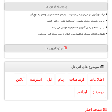
پربحث ترین ها
مرگ دورکاری در ایران وقتی اینترنت ناپایدار متخصصان را وادار به کوچ کرد
آخرین وضعیت امنیت سایبری زیرساخت های راه آهن کشور
اینترنت ماهواره ای آمازون مستقیم به موبایل می رسد
دقیقا به اندازه مصرف ترافیک بین الملل از حجم بسته کسر می شود
جدیدترین ها
موضوع های آنی تل
اطلاعات
ارتباطات
پیام
اپل
اینترنت
آنلاین
رپورتاژ
اپراتور
صفحه اخبار