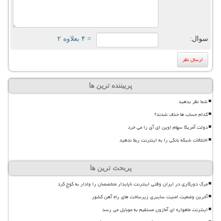
سوال:
= ۴ بعلاوه ۲
پربیننده ترین ها
شما نظر بدهید
کدام حساب ها حذف شدند؟
دولت آمریکا سهام اوپن ای آی را می خرد
اختلالات شبکه بانکی را به اینترنت ربط ندهید
پربحث ترین ها
مرگ دورکاری در ایران وقتی اینترنت ناپایدار متخصصان را وادار به کوچ کرد
آخرین وضعیت امنیت سایبری زیرساخت های راه آهن کشور
اینترنت ماهواره ای آمازون مستقیم به موبایل می رسد