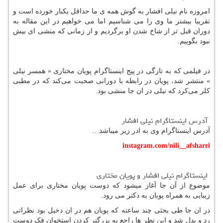
امروزه نام نیلی افشار به گوش همه ی ما حداقل یکبار خورده است
و
تقریبا بیشتر ما وی را می شناسیم اما می خواهیم در این مقاله به
دوران قبل تر از شاخ شدن او برگردیم و از زمانی که منشی ای بیش
نبود بگوییم.
در فیلمی که به تازگی در پیج اینستاگرام پویان مختاری « همسر نیلی
» منتشر شد،
پویان در رابطه با دورانی صحبت می‌کند که در مطبی
کلر می‌کرد که نیلی در ان جا منشی بود.
آدرس اینستاگرام نیلی افشار
آدرس اینستاگرام وی به ادر زیر میباشد…
instagram.com/nili__afsharri
اینستاگرام نیلی افشار و پویان مختاری
موضوع از آن جا آغاز میشود که دوست پویان مختاری برای عمل
زیبایی به همراه پویان به دکتر می رود.
در ان جا طی بحثی چند ساعته که پویان هم در ان دخیل بود نظراتی
رد و بدل شد
و این نظر ها راجع به بزرگتر کردن استخوان فک دوست