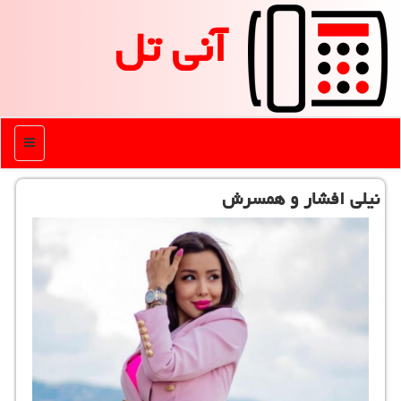
آنی تل
منو
نیلی افشار و همسرش