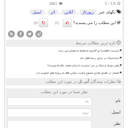
2661
5
/
5.0
تگهای خبر:
رپورتاژ
,
آنلاین
,
اثر
,
ایمیل
این مطلب را می پسندید؟
(0)
(1)
تازه ترین مطالب مرتبط
اینترنت ماهواره ای آمازون مستقیم به موبایل می رسد
استارلینک در عراق رسما فعال شد
پاول دورف و جنگ بر سر اینترنت داستان معمار تلگرام چیست؟
انحصار در فضای مجازی ممنوع حمایت دولتی فقط به پروژه های اولویت دار
نظرات بینندگان
آنی تل
در مورد این مطلب
نظر شما در مورد این مطلب
نام:
ایمیل:
نظر: