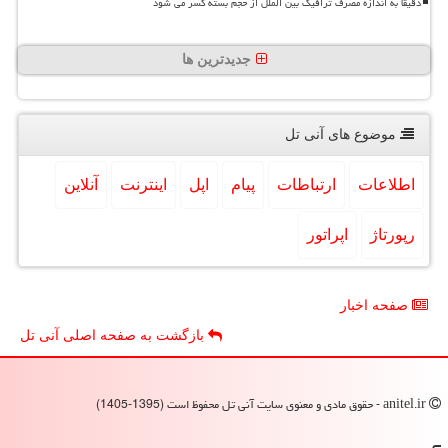
دقیقا به اندازه مصرف ترافیک بین الملل از حجم بسته کسر می شود
جدیدترین ها
موضوع های آنی تل
اطلاعات
ارتباطات
پیام
اپل
اینترنت
آنلاین
رپورتاژ
اپراتور
صفحه اخبار
بازگشت به صفحه اصلی آنی تل
anitel.ir - حقوق مادی و معنوی سایت آنی تل محفوظ است (1395-1405)