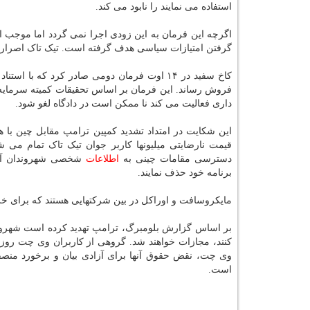
استفاده می نمایند را نابود می کند.
اگرچه این فرمان به این زودی اجرا نمی گردد اما موجب ا
گرفتن امتیازات سیاسی هدف گرفته است. تیک تاک اصرار دارد
کاخ سفید در ۱۴ اوت فرمان دومی صادر کرد که ب
فروش رساند. این فرمان بر اساس تحقیقات کمیته سرمایه
داری فعالیت می کند نا ممکن است در دادگاه لغو شود.
این شکایت در امتداد تشدید کمپین ترامپ مقابل چین با
قیمت نارضایتی میلیونها کاربر جوان تیک تاک تمام می شو
دسترسی مقامات چینی به
اطلاعات
شخصی شهروندان آمری
برنامه خود حذف نمایند.
مایکروسافت و اوراکل در بین شرکتهایی هستند که برای خرید
بر اساس گزارش بلومبرگ، ترامپ تهدید کرده است شهروندا
کنند، مجازات خواهند شد. گروهی از کاربران وی چت روز 
وی چت، نقض حقوق آنها برای آزادی بیان و برخورد منصف
است.