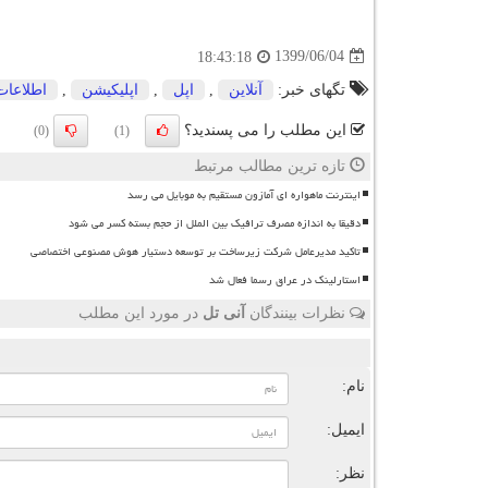
1399/06/04
18:43:18
تگهای خبر:
آنلاین
,
اپل
,
اپلیكیشن
,
اطلاعات
این مطلب را می پسندید؟
(0)
(1)
تازه ترین مطالب مرتبط
اینترنت ماهواره ای آمازون مستقیم به موبایل می رسد
دقیقا به اندازه مصرف ترافیک بین الملل از حجم بسته کسر می شود
تاکید مدیرعامل شرکت زیرساخت بر توسعه دستیار هوش مصنوعی اختصاصی
استارلینک در عراق رسما فعال شد
نظرات بینندگان
آنی تل
در مورد این مطلب
ن
نام:
ایمیل:
نظر: