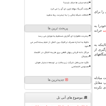
کدام حساب ها حذف شدند؟
دولت آمریکا سهام اوپن ای آی را می خرد
را برای
اختلالات شبکه بانکی را به اینترنت ربط ندهید
خودرا به
پربحث ترین ها
ت
خزانه
اینترنت ماهواره ای آمازون مستقیم به موبایل می رسد
دقیقا به اندازه مصرف ترافیک بین الملل از حجم بسته کسر می
ینکه به
شود
گیری از
مراکز داده قربانی پنهان قطعی برق هزینه اختلال در اقتصاد
شگاههای
دیجیتال
تاکید مدیرعامل شرکت زیرساخت بر توسعه دستیار هوش
مصنوعی اختصاصی
 مبادله
جدیدترین ها
پ مقابل
ی نکرده
موضوع های آنی تل