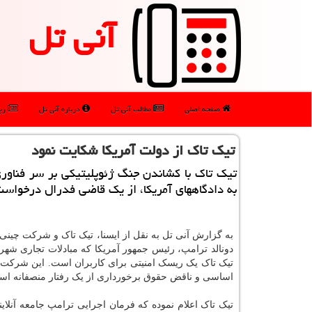
آنی تل
صفحه اصلی
مطالب آنی تل
درباره آنی تل
رپو
تیك تاك از دولت آمریكا شكایت نمود
تیك تاك با كشاندن جنگ ژئوپلیتیكی بر سر فناور
به دادگاههای آمریكا، از یك قاضی فدرال درخواست
به گزارش آنی تل به نقل از ایسنا، تیک تاک و شرکت چین
دونالد ترامپ، رئیس جمهور آمریکا که مبادلات تجاری شهرو
تیک تاک یک ریسک امنیتی برای کاربران است. این شرکت اع
اساسی و ناقض حقوق برخورداری از یک رفتار منصفانه اس
تیک تاک اعلام نموده که فرمان اجرایی ترامپ جامعه آنلاینی