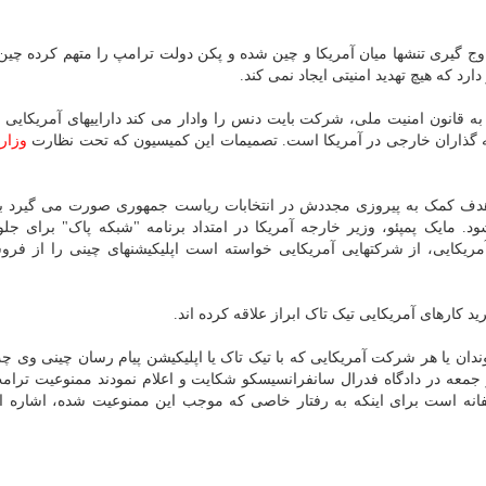
وج گیری تنشها میان آمریکا و چین شده و پکن دولت ترامپ را متهم کرده چین 
 که هیچ تهدید امنیتی ایجاد نمی کند.
ا استناد به قانون امنیت ملی، شرکت بایت دنس را وادار می کند داراییهای آمریکایی 
 گذاران خارجی در آمریکا است. تصمیمات این کمیسیون که تحت نظارت
وزار
 هدف کمک به پیروزی مجددش در انتخابات ریاست جمهوری صورت می گیرد باا
د. مایک پمپئو، وزیر خارجه آمریکا در امتداد برنامه "شبکه پاک" برای جلو
کایی، از شرکتهایی آمریکایی خواسته است اپلیکیشنهای چینی را از فرو
 کارهای آمریکایی تیک تاک ابراز علاقه کرده اند.
ن یا هر شرکت آمریکایی که با تیک تاک یا اپلیکیشن پیام رسان چینی وی چت
جمعه در دادگاه فدرال سانفرانسیسکو شکایت و اعلام نمودند ممنوعیت ترام
انه است برای اینکه به رفتار خاصی که موجب این ممنوعیت شده، اشاره ا