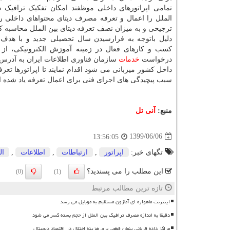
تمامی اپراتورهای داخلی موظفند امکان تفکیک ترافیک د
الملل را اعمال و تعرفه مصرف دیتای محتواهای داخلی ر
ترجیحی و به میزان نصف تعرفه دیتای بین الملل محاسبه کن
دلیل باتوجه به فرارسیدن سال تحصیلی جدید و با هدف پ
کسب و کارهای فعال در زمینه آموزش الکترونیکی، از 
درخواست
خدمات
داخل کشور میزبانی می شود اقدام نمایند تا اپراتورها تع
سبب پیچیدگی های اجرای فنی برای اعمال تعرفه یاد شده ا
منبع:
آنی تل
1399/06/06
13:56:05
تگهای خبر:
اپراتور
,
ارتباطات
,
اطلاعات
,
ال
این مطلب را می پسندید؟
(0)
(1)
تازه ترین مطالب مرتبط
اینترنت ماهواره ای آمازون مستقیم به موبایل می رسد
دقیقا به اندازه مصرف ترافیک بین الملل از حجم بسته کسر می شود
مراکز داده قربانی پنهان قطعی برق هزینه اختلال در اقتصاد دیجیتال