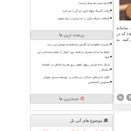
کدام حساب ها حذف شدند؟
دولت آمریکا سهام اوپن ای آی را می خرد
اختلالات شبکه بانکی را به اینترنت ربط ندهید
 سامانه
سازمان فناوری اطلاعات ایران به آدرس http: //g۲b.ito.gov.ir نسبت به ثبت لیست سامانه ها و برنامه های کاربردی (app) که در
پربحث ترین ها
نند. به
اینترنت ماهواره ای آمازون مستقیم به موبایل می رسد
دقیقا به اندازه مصرف ترافیک بین الملل از حجم بسته کسر می
شود
مراکز داده قربانی پنهان قطعی برق هزینه اختلال در اقتصاد
دیجیتال
تاکید مدیرعامل شرکت زیرساخت بر توسعه دستیار هوش
مصنوعی اختصاصی
جدیدترین ها
موضوع های آنی تل