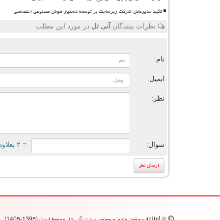
تاکید مدیرعامل شرکت زیرساخت بر توسعه دستیار هوش مصنوعی اختصاصی
نظرات بینندگان
آنی تل
در مورد این مطلب
ن
نام:
ایمیل:
نظر:
سوال:
= ۲ بعلاوه ۱
anitel.ir - حقوق مادی و معنوی سایت آنی تل محفوظ است (1395-1405)