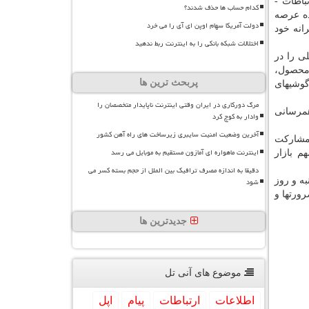
باطات -
کدام حساب ها حذف شدند؟
ده عرصه
دولت آمریکا سهام اوپن ای آی را می خرد
انه خود
اختلالات شبکه بانکی را به اینترنت ربط ندهید
ی را در
 محصول،
پربحث ترین ها
گوشیهای
مرگ دورکاری در ایران وقتی اینترنت ناپایدار متخصصان را
SK و CKD، از راه به همرسانی
وادار به کوچ کرد
آخرین وضعیت امنیت سایبری زیرساخت های راه آهن کشور
 مشارکت
اینترنت ماهواره ای آمازون مستقیم به موبایل می رسد
م بازار
دقیقا به اندازه مصرف ترافیک بین الملل از حجم بسته کسر می
ه و روز
شود
رورتها و
جدیدترین ها
موضوع های آنی تل
اطلاعات
ارتباطات
پیام
اپل