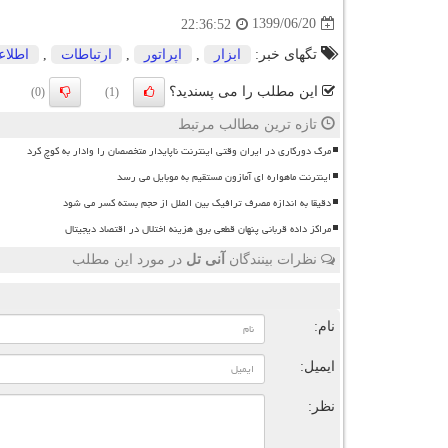
1399/06/20
22:36:52
تگهای خبر:
ابزار
,
اپراتور
,
ارتباطات
,
اطلاع
این مطلب را می پسندید؟
(0)
(1)
تازه ترین مطالب مرتبط
مرگ دورکاری در ایران وقتی اینترنت ناپایدار متخصصان را وادار به کوچ کرد
اینترنت ماهواره ای آمازون مستقیم به موبایل می رسد
دقیقا به اندازه مصرف ترافیک بین الملل از حجم بسته کسر می شود
مراکز داده قربانی پنهان قطعی برق هزینه اختلال در اقتصاد دیجیتال
نظرات بینندگان
آنی تل
در مورد این مطلب
ن
نام:
ایمیل:
نظر: