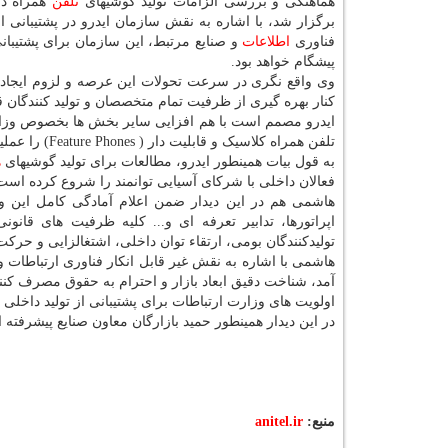
هماهنگی و بررسی الزامات تولید گوشیهای
تلفن
همراه در
برگزار شد، با اشاره به نقش سازمان ایدرو در پشتیبانی 
فناوری
اطلاعات
و صنایع مرتبط، این سازمان برای پشتیبان
پیشگام خواهد بود.
وی واقع نگری در سرعت تحولات این عرصه و لزوم ایجاد م
کنار بهره گیری از ظرفیت تمام متخصصان و تولید کنندگان
ایدرو مصمم است با هم افزایی سایر بخش ها بخصوص وزار
تلفن همراه کلاسیک و قابلیت دار ( Feature Phones) را عملیاتی کند.
به قول بیات همینطور ایدرو، مطالعات برای تولید گوشیهای
ه
فعالان داخلی با شرکای آسیایی توانمند را شروع کرده است
هاشمی هم در این دیدار ضمن اعلام آمادگی کامل این وز
اپراتورها، تدابیر تعرفه ای و... کلیه ظرفیت های قان
تولیدکنندگان بومی، ارتقاء توان داخلی، اشتغالزایی و حرک
هاشمی با اشاره به نقش غیر قابل انکار فناوری ارتباطات 
آمد، شناخت دقیق ابعاد بازار و احترام به حقوق مصرف کنندگ
اولویت های وزارت ارتباطات برای پشتیبانی از تولید داخلی
در این دیدار همینطور حمید بازارگان معاون صنایع پیشرفت
منبع:
anitel.ir