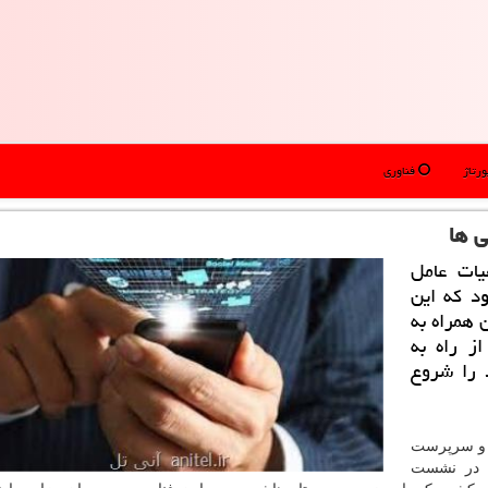
رتاژ
فناوری
ی ها
ات عامل
د كه این
 همراه به
طعات منفصله شامل SKD و CKD، از راه به
د را شروع
یر و سرپرست
- در نشست