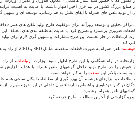
 کشور که با حضور سید ستار هاشمی - معاون فناوری و مدیران وزارت ارت
از صنایع بزرگ کشور در نیم قرن اخیر اظهار داشت: با عنایت به اهمیت فزاین
ی از تولید تلفن های همراه با ایفای نقش به هم رسانی، توسعه ای و تسهیل گر
راکز تحقیق و توسعه روزآمد برای موفقیت طرح تولید تلفن های همراه داخل
 قطعات ضروری برشمرد و تصریح کرد: با عنایت به طبقه بندی های مختلف این
ت ارتباطات در فاز نخست این طرح مشارکت و تسهیل گری لازم برای تولید 
وشمند
تلفن همراه به صورت قطعات منفصله شامل D
.
ارتخانه در راه همگامی با این طرح اظهار نمود: وزارت
ارتباطات
، از راه
ونی خویش را در طرح تولید داخل گوشیهای تلفن همراه با هدف افزایش سه
ت به سمت بالاتر این
صنعت
را به کار خواهد بست.
و اطلاعات و ابزارهای هوشمند آن بهره گیری از مطالعات امکان سنجی همه جانب
ان در کنار خودباوری و اهتمام به ارتقاء توان داخلی در این حوزه مهم را از ض
 گوشیهای تلفن همراه برشمرد.
ه ایدرو گزارشی از آخرین مطالعات طرح عرضه کرد.