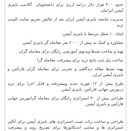
حدود ۴۰۰ هزار دلار درامد ارزی برای دانشجویان آکادمی باینری
آپشن ایرانیان.
مدیریت جامعه باینری آپشن ایران بعد از چالش تحریم سایت الیمپ
ترید.
ایجاد ۱۰ شغل مرتبط با باینری آپشن.
مشاوره و کمک به بیش از ۲۰۰۰ نفر معامله گر باینری آپشن.
تهیه و ساخت صدها ویدیوی آموزشی رایگان برای معامله گران.
ساخت پنل ثبت نتایج ترید برای پیشرفت معامله گرا.
تهیه صدها مقاله دیدگاهی و تجربی برای معامله گران فارکس و
باینری آپشن ایران.
طرح بیش از ۱۲ تئوریه جدید وپیشرفته و قابل اجرا برای ترید
دربورس جهانی فارکس باینری آپشن.
طراحی بیش از ۳۰ استراتژی رایگان برای معامله گرانبورس جهانی
فارکس و باینری آپشن.
طراحی و ساخت ربات تست استراتژی های باینری آپشن برای آنالیز
استراتژی ها و تمامی اندیکاتورها برای تصریح روند و پیشرفت