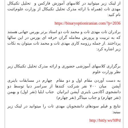
از لینک زیر میتوانید در کلاسهای آموزش فارکس و تحلیل تکنیکال
مهدی تات (همراه با ارائه مدرک تحلیل تکنیکال از وزارت علوم)ثبت
نام کنید:
https://binaryoptioniranian.com/?p=2036
برادران تات مهدی تات و محمد تات دو استاد برتر بورس جهانی هستند
که به تربیت و پرورش معامله گران حرفه ای بورس در این سالها
پرداختند .از جمله رزومه کاری مهدی تات و محمد تات میتوان به نکات
زیر اشاره کرد:
برگزاری کلاسهای آموزشی حضوری و ارائه مدرک تحلیل تکنیکال زیر
نظر وزارت علوم
به دست آوردن مقام اول و دو مقام چهارم در مسابقات باینری
آپشن میان ۷۰۰ نفر شرکت کنندها از سراسر دنیا توسط دو
دانشجوی آکادمی باینری آپشن ایرانیان جناب ایلیا (نفر اول) و بهمن
(نفر چهارم) و جناب میناگر (نفر چهارم)
نتایج و فیلم سودهای دانشجویان مهدی تات را میتوانید در لینک زیر
ببینید:
http://bitly.ws/9JPd