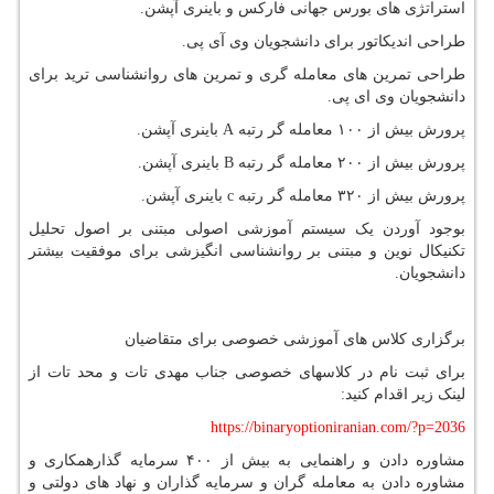
استراتژی های بورس جهانی فارکس و باینری آپشن.
طراحی اندیکاتور برای دانشجویان وی آی پی.
طراحی تمرین های معامله گری و تمرین های روانشناسی ترید برای
دانشجویان وی ای پی.
پرورش بیش از ۱۰۰ معامله گر رتبه A باینری آپشن.
پرورش بیش از ۲۰۰ معامله گر رتبه B باینری آپشن.
پرورش بیش از ۳۲۰ معامله گر رتبه c باینری آپشن.
بوجود آوردن یک سیستم آموزشی اصولی مبتنی بر اصول تحلیل
تکنیکال نوین و مبتنی بر روانشناسی انگیزشی برای موفقیت بیشتر
دانشجویان.
برگزاری کلاس های آموزشی خصوصی برای متقاضیان
برای ثبت نام در کلاسهای خصوصی جناب مهدی تات و محد تات از
لینک زیر اقدام کنید:
https://binaryoptioniranian.com/?p=2036
مشاوره دادن و راهنمایی به بیش از ۴۰۰ سرمایه گذارهمکاری و
مشاوره دادن به معامله گران و سرمایه گذاران و نهاد های دولتی و