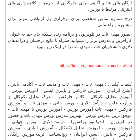
ارگان های فتا و آگاهی برای جلوگیری از جرمها و کلاهبرداری های
اینترنتی مرتبط با بورس.
درج شماره تماس شخصی برای برقراری پل ارتباطی موثر برای
مشاوره و راهنمایی.
حضور مهدی تات در تلویزیون و برنامه زنده شبکه جام جم به عنوان
کارآفرین و مدرس برتر را میتوانید همراه با نتایج درخشان و درآمدهای
دلاری دانشجویان جناب مهدی تات را در لینک زیر ببینید:
https://binaryoptioniranian.com/?p=2036
کلمات کلیدی : مهدی تات - مهدی تات و محمد تات - آکادمی باینری
آپشن ایرانیان - آموزش فارکس و باینری آپشن - آموزش بورس -
آموزش تحلیل تکنیکال - کلاس فارکس - مدرک تحلیل تکنیکال از
وزارت علوم - درآمد دلاری - ورس جانی - مهدی تات و آموزش
فارکس - مهدی تات آموزش بورس - آموزش بورس با مهدی تات -
موفق ترین مدرس بورس - بهترین مدرس بورس-مهدی تات و حضور
در تلویزیون - اندیکاتور پرفسورا - درامد دلاری - بورس جهانی -
اموزش بورس - اموزش تحلیل تکنیکال - آموزش الپاری - آموزش
فارکس - باینری اپشن ایرانیان - روانشناسی ترید-اموزش رایگان