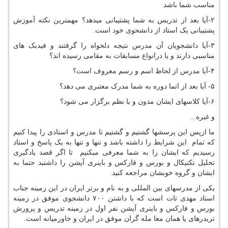
مناسب شما باشد
۲-آیا بعد از تدریس به شما پشتیبانی میدهد؟ مهمترین نکته آموزش
پشتیبانی یک استاد از دانشحوی خود است.
۳-آیا دانشجویان آن مدرس نتیجه دلخواه را گرفتند و فیدبک های
مناسبی دارند و یا درانواع مسابقات به مقامی رسیده اند؟
۴-آیا مدرس از لحاظ اسم و رسم معروف است؟
۵- آیا بعد از اتما دوره به شما مدرک معتبری می دهد؟
۶-آیا کلاسهای ایشان مدون و با نظم برگزار می شود؟
و غیره...
ما ازپس این پرسشها گشتیم و گشتیم تا مدرس و استادی را پیدا کنیم
که تمام این شرایط را داشته باشد و تنها و تنها به یک پاسخ و استاد
رسیدیم که ایشان را به شما معرفی میکنیم تا اگر قصد یادگیری
تحلیل تکنیکال و بورس و فارکس و باینری آپشن را داشتید حتما به
ایشان و گروه خوبشان مراجعه کنید.
یکی از مدرسهای بین المللی و به نام و برتر ایران در این زمینه جناب
استاد مهدی تات است که با داشتن ۷۰۰ دانشجوی موفق در زمینه
بورس و فارکس و باینری آپشن نفر اول در زمینه تدریس و پرورش
تریدرهای یا همان معا مله گران موفق در ایران و خاورمیانه است.