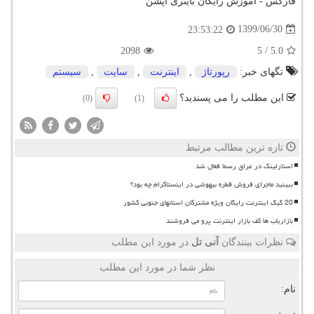
فارکس - آموزش رایگان باینری آپشن
1399/06/30
23:53:22
2098
5
/
5.0
تگهای خبر:
رپورتاژ
,
اینترنت
,
سایت
,
سیستم
این مطلب را می پسندید؟
(0)
(1)
تازه ترین مطالب مرتبط
استارلینک در عراق رسما فعال شد
ببینید ماجرای فروش قطره بیهوشی در اینستاگرام چه بود؟
20 گیگ اینترنت رایگان ویژه مشترکان استانهای جنوبی کشور
بازاریاب ها کف بازار اینترنت پرو می فروشند
نظرات بینندگان
آنی تل
در مورد این مطلب
نظر شما در مورد این مطلب
نام: