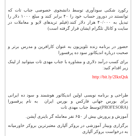
رکورد شکنی سودآوری توسط دانشجوی خصوصی جناب تات که
توانستند در دوروز حساب خود را ۴۰ برابر کنند و مبلغ ۱۰۰۰ دلار را
تبدیل به ۴۰/۰۰۰ هزار دلار کنند.(فیلم تریدهای لایو و معاملات در
سایت و کانال تلگرام ایشان قرار گرفته است)
حضور در برنامه زنده تلویزیون به عنوان کارافرین و مدرس برتر و
صحبت درباره اندیکاتور سود ده پرفسورا
برای کسب درآمد دلاری و مشاوره با جناب مهدی تات میتوانید از لینک
زیر اقدام کنید:
http://bit.ly/2IkxQxk
طراحی و برنامه نویسی اولین اندیکاتور هوشمند و سود ده ایرانی
برای بورس جهانی فارکس و بورس ایران به نام پرفسورا
(PROFESORA)توسط جناب مهدی تات
آموزش و پرورش بیش از ۶۵۰ نفر معامله گر باینری آپشن.
برگزاری وبینار آموزشی در بروکر آلپاری معتبرترین بروکر خاورمیانه
به درخواست بروکر آلپاری