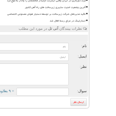
مرگ دورکاری در ایران وقتی اینترنت ناپایدار متخصصان را وادار به کوچ کرد
آخرین وضعیت امنیت سایبری زیرساخت های راه آهن کشور
تاکید مدیرعامل شرکت زیرساخت بر توسعه دستیار هوش مصنوعی اختصاصی
استارلینک در عراق رسما فعال شد
نظرات بینندگان
آنی تل
در مورد این مطلب
ن
نام:
ایمیل:
نظر:
سوال:
= ۹ بعلاوه ۴