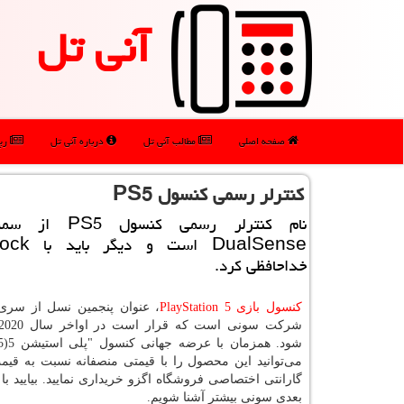
آنی تل
صفحه اصلی
مطالب آنی تل
درباره آنی تل
رپو
كنترلر رسمی كنسول PS5
نام كنترلر رسمی كنس
DualSense اس
خداحافظی كرد.
کنسول بازی
PlayStation 5
، عنوان پنجمین نسل از سری
شود. همزمان با عرضه جهانی کنسول "پلی استیشن 5
5)
می‌توانید این محصول را با قیمتی منصفانه نسبت به قیمت
گارانتی اختصاصی فروشگاه اگزو خریداری نمایید. بیایید ب
بعدی سونی بیشتر آشنا شویم.