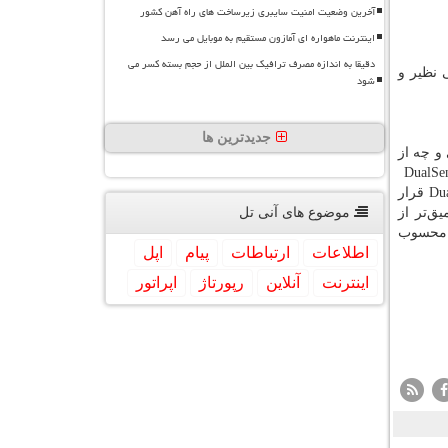
آخرین وضعیت امنیت سایبری زیرساخت های راه آهن کشور
اینترنت ماهواره ای آمازون مستقیم به موبایل می رسد
دقیقا به اندازه مصرف ترافیک بین الملل از حجم بسته کسر می
 نظیر و
شود
جدیدترین ها
و چه از
DualSe
Dua
قرار
ق‌تر از
موضوع های آنی تل
محسوب
اطلاعات
ارتباطات
پیام
اپل
اینترنت
آنلاین
رپورتاژ
اپراتور