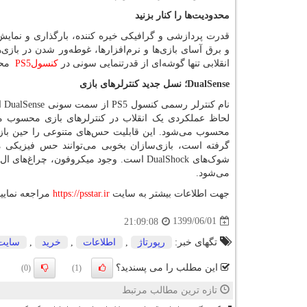
محدودیت‌ها را کنار بزنید
قدرت پردازشی و گرافیکی خیره کننده، بارگذاری و نمای
و برق آسای بازی‌ها و نرم‌افزارها، غوطه‌ور شدن در بازی
انقلابی تنها گوشه‌ای از قدرتنمایی سونی در
کنسول
PS5
محس
DualSense
؛ نسل جدید کنترلرهای بازی
نام کنترلر رسمی کنسول
PS5
از سمت سونی
DualSense
ا
لحاظ عملکردی یک انقلاب در کنترلرهای بازی محسوب م
محسوب می‌شود. این قابلیت حس‌های متنوعی را حین باز
گرفته است، بازی‌سازان بخوبی می‌توانند حس فیزیکی مق
شوک‌های
DualShock
است. وجود میکروفون، چراغ‌های ال ای
می‌شود.
جهت اطلاعات بیشتر به سایت
https://psstar.ir
مراجعه نمایید
1399/06/01
21:09:08
تگهای خبر:
رپورتاژ
,
اطلاعات
,
خرید
,
سایت
این مطلب را می پسندید؟
(0)
(1)
تازه ترین مطالب مرتبط