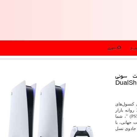
رتاژ
فناوری
ول PS5 از سمت سونی
ت و دیگر باید با DualShock
 کنسول‌های
شرکت سونی است که قرار است در اواخر سال 2020 روانه بازار
" (PS
، شما
 جهانی، با
ا جادوی نسل