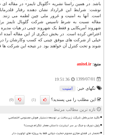
باشد. در همین راستا نشریه «گلوبال تایمز» در مقاله ای د
نوشت: شرایط این قرارداد نشان دهنده رفتار قلدرمابا
است. آنها به امنیت و غرور ملی چین لطمه می زنند. ن
شهروند آمریکایی و فقط یک شهروند چینی در هیات مدیره
اعتراض کرده است. در بخش دیگری از این مقاله آمده است
خیلی از شرکت های موفق چینی که کسب وکارشان را در 
شوند و تحت کنترل آن خواهند بود. در نتیجه این شرکت ها 
منبع:
anitel.ir
1399/07/01
19:51:36
تگهای خبر:
امنیت
این مطلب را می پسندید؟
(0)
(1)
تازه ترین مطالب مرتبط
تاکید مدیرعامل شرکت زیرساخت بر توسعه دستیار هوش مصنوعی اختصاصی
پاول دورف و جنگ بر سر اینترنت داستان معمار تلگرام چیست؟
انحصار در فضای مجازی ممنوع حمایت دولتی فقط به پروژه های اولویت دار