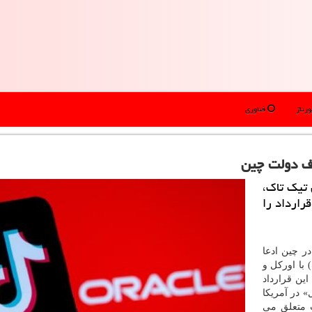
رتاژ
فناوری
رف دولت چین
 تیك تاك،
رارداد را
ر چین ادعا
با اورکل و
ین قرارداد
 در آمریکا
ت متعلق می