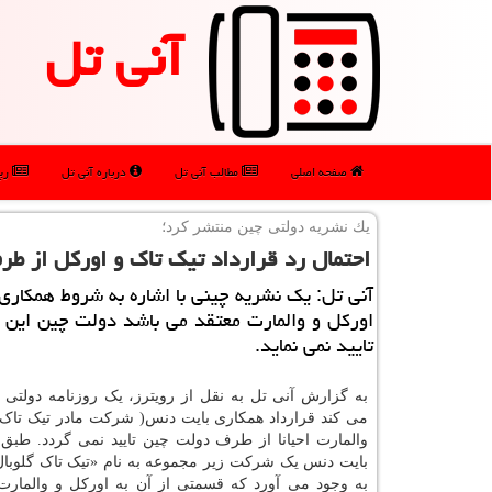
آنی تل
صفحه اصلی
مطالب آنی تل
درباره آنی تل
رپو
یك نشریه دولتی چین منتشر كرد؛
احتمال رد قرارداد تیك تاك و اوركل از ط
آنی تل: یك نشریه چینی با اشاره به شروط همكاری
اوركل و والمارت معتقد می باشد دولت چین این ق
تایید نمی نماید.
به گزارش آنی تل به نقل از رویترز، یک روزنامه دولتی د
می کند قرارداد همکاری بایت دنس( شرکت مادر تیک تاک) 
والمارت احیانا از طرف دولت چین تایید نمی گردد. طبق ا
بایت دنس یک شرکت زیر مجموعه به نام «تیک تاک گلوبال»
به وجود می آورد که قسمتی از آن به اورکل و والمار