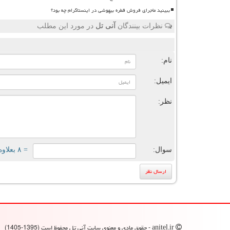
ببینید ماجرای فروش قطره بیهوشی در اینستاگرام چه بود؟
نظرات بینندگان
آنی تل
در مورد این مطلب
ن
نام:
ایمیل:
نظر:
سوال:
= ۸ بعلاوه ۳
anitel.ir - حقوق مادی و معنوی سایت آنی تل محفوظ است (1395-1405)