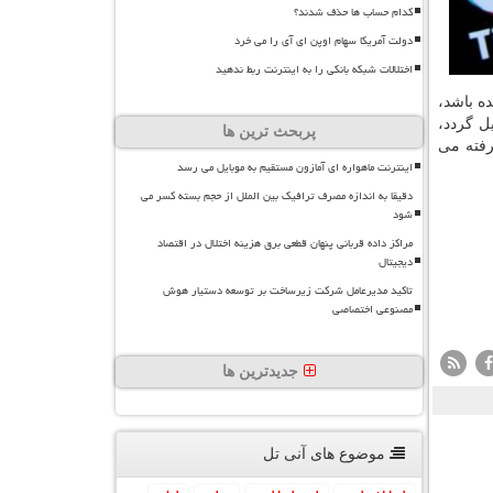
کدام حساب ها حذف شدند؟
دولت آمریکا سهام اوپن ای آی را می خرد
اختلالات شبکه بانکی را به اینترنت ربط ندهید
ه باشد،
ل گردد،
پربحث ترین ها
رفته می
اینترنت ماهواره ای آمازون مستقیم به موبایل می رسد
دقیقا به اندازه مصرف ترافیک بین الملل از حجم بسته کسر می
شود
مراکز داده قربانی پنهان قطعی برق هزینه اختلال در اقتصاد
دیجیتال
تاکید مدیرعامل شرکت زیرساخت بر توسعه دستیار هوش
مصنوعی اختصاصی
جدیدترین ها
موضوع های آنی تل