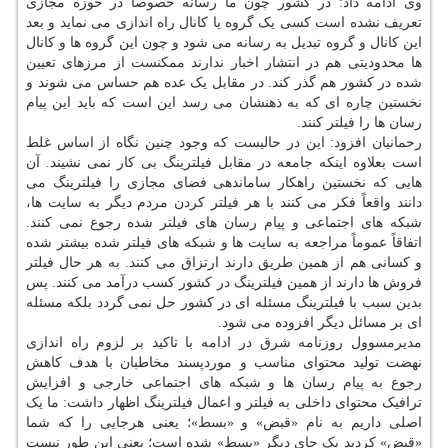
وی ادامه داد: در کشور چون ما رسانه خصوصاً در حوزه مجازی
تعریف نشده است کسی یک گروه یا کانال راه اندازی می نماید و بعد
این کانال و گروه تبدیل به رسانه می شود و چون این گروه ها و کانال
ها محدودیتی هم در انتشار اخبار ندارند ممکنست از مرزهای تعیین
شده در کشور هم گذر کند. در مقابل یک عده هم حساس می شوند و
نخستین چاره ای که به ذهنشان می رسد این است که باید این پیام
رسان ها را فیلتر کنند.
رحمانیان افزود: این در حالیست که وجود چنین نگاه از اساس غلط
است بعلاوه اینکه جامعه در مقابل فیلترینگ بی کار نمی نشیند. آن
هایی که نخستین راهکار ساماندهی فضای مجازی را فیلترینگ می
دانند واقعاً فکر می کنند با هر فیلتر کردن مردم دیگر به سایت ها،
شبکه های اجتماعی و پیام رسان های فیلتر شده رجوع نمی کنند.
اتفاقاً عموماً مراجعه به سایت ها و شبکه های فیلتر شده بیشتر شده
و کسانی هم از همین طریق دارند ارتزاق می کنند. به هر حال فیلتر
فروش ها دارند از همین فیلترینگ در کشور کسب درآمد می کنند. پس
بدین سبب با فیلترینگ مسئله ای در کشور حل نمی گردد بلکه مسئله
ای بر مسائل دیگر افزوده می شود.
مدیرمسوول روزنامه شرق در ادامه با تاکید بر لزوم راه اندازی
نهضت تولید محتوای مناسب و موردپسند مخاطبان با هدف کاهش
رجوع به پیام رسان ها و شبکه های اجتماعی خارجی و افزایش
ترافیک محتوای داخلی به فیلتر و اعمال فیلترینگ اظهار داشت: ما یک
اصلی داریم به نام «قبض» و «بسط»؛ یعنی هرجایی را که شما
«قبض» کردید یک جای دیگر «بسط» شده است؛ یعنی این طور نیست