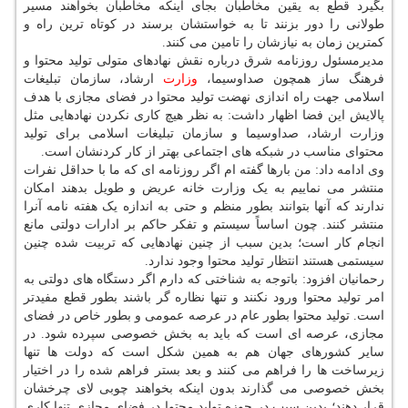
بگیرد قطع به یقین مخاطبان بجای اینکه مخاطبان بخواهند مسیر
طولانی را دور بزنند تا به خواستشان برسند در کوتاه ترین راه و
کمترین زمان به نیازشان را تامین می کنند.
مدیرمسئول روزنامه شرق درباره نقش نهادهای متولی تولید محتوا و
فرهنگ ساز همچون صداوسیما،
وزارت
ارشاد، سازمان تبلیغات
اسلامی جهت راه اندازی نهضت تولید محتوا در فضای مجازی با هدف
پالایش این فضا اظهار داشت: به نظر هیچ کاری نکردن نهادهایی مثل
وزارت ارشاد، صداوسیما و سازمان تبلیغات اسلامی برای تولید
محتوای مناسب در شبکه های اجتماعی بهتر از کار کردنشان است.
وی ادامه داد: من بارها گفته ام اگر روزنامه ای که ما با حداقل نفرات
منتشر می نماییم به یک وزارت خانه عریض و طویل بدهند امکان
ندارند که آنها بتوانند بطور منظم و حتی به اندازه یک هفته نامه آنرا
منتشر کنند. چون اساساً سیستم و تفکر حاکم بر ادارات دولتی مانع
انجام کار است؛ بدین سبب از چنین نهادهایی که تربیت شده چنین
سیستمی هستند انتظار تولید محتوا وجود ندارد.
رحمانیان افزود: باتوجه به شناختی که دارم اگر دستگاه های دولتی به
امر تولید محتوا ورود نکنند و تنها نظاره گر باشند بطور قطع مفیدتر
است. تولید محتوا بطور عام در عرصه عمومی و بطور خاص در فضای
مجازی، عرصه ای است که باید به بخش خصوصی سپرده شود. در
سایر کشورهای جهان هم به همین شکل است که دولت ها تنها
زیرساخت ها را فراهم می کنند و بعد بستر فراهم شده را در اختیار
بخش خصوصی می گذارند بدون اینکه بخواهند چوبی لای چرخشان
قرار دهند؛ بدین سبب در حوزه تولید محتوا در فضای مجازی تنها کاری