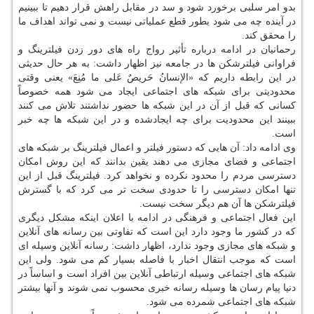
بدو امر سلبی برخورد شود و سد در مقابل راهش قرار دهیم تا ببینیم
در آینده چه می شود بطور قطع عملیاتی نیست و نمی تواند اهداف ما
را محقق کند.
رحمانیان در ادامه درباره تأثیر رواج راه های دور زدن فیلترینگ و
فراوانی فیلترشکن ها در جامعه نیز اظهار داشت: به هر حال حدیثی
در این رابطه داریم که «الإنسانُ حَریصٌ عَلی ما مُنِعَ» یعنی وقتی
محدودیتی برای شبکه های اجتماعی ایجاد می شود همه خصوصاً
کسانی که قبل از آن در این شبکه ها حضور نداشتند تلاش می کنند
ببینند این محدودیت برای چه ایجادشده و در این شبکه ها چه خبر
است.
وی ادامه داد: آن هایی که دستور فیلتر و اعمال فیلترینگ بر شبکه های
اجتماعی و فضای مجازی می دهند یقین بدانند که این روش امکان
دسترسی مردم را محدود نکرده و نخواهد کرد. فیلترینگ قبل از این
تنها امکان دسترسی را تا حدودی سخت تر می کرد که با گسترش
فیلترشکن ها آن هم دیگر سخت نیست.
این فعال اجتماعی و فرهنگی در ادامه با اعلان اینکه مشکل دیگری
که در کشور ما وجود دارد این است که تفاوتی بین رسانه های آنلاین
و شبکه های مجازی وجود ندارد، اظهار داشت: رسانه آنلاین وسیله ای
است که موجب انتقال اخبار با فاصله بسیار کم می شود. ولی این
شبکه های اجتماعی وسیله ارتباطی آنلاین بین افراد است و اساساً در
دنیا پیام رسان ها وسیله رسانه خبری محسوب نمی شوند و آنها بیشتر
شبکه های اجتماعی شمرده می شود.