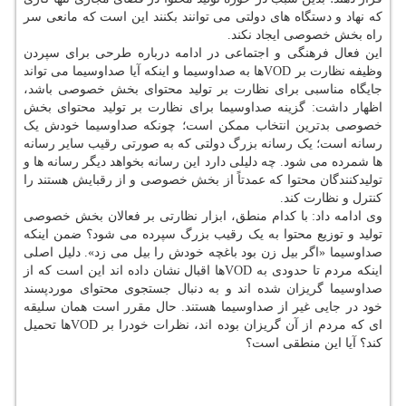
که نهاد و دستگاه های دولتی می توانند بکنند این است که مانعی سر
راه بخش خصوصی ایجاد نکند.
این فعال فرهنگی و اجتماعی در ادامه درباره طرحی برای سپردن
وظیفه نظارت بر VODها به صداوسیما و اینکه آیا صداوسیما می تواند
جایگاه مناسبی برای نظارت بر تولید محتوای بخش خصوصی باشد،
اظهار داشت: گزینه صداوسیما برای نظارت بر تولید محتوای بخش
خصوصی بدترین انتخاب ممکن است؛ چونکه صداوسیما خودش یک
رسانه است؛ یک رسانه بزرگ دولتی که به صورتی رقیب سایر رسانه
ها شمرده می شود. چه دلیلی دارد این رسانه بخواهد دیگر رسانه ها و
تولیدکنندگان محتوا که عمدتاً از بخش خصوصی و از رقبایش هستند را
کنترل و نظارت کند.
وی ادامه داد: با کدام منطق، ابزار نظارتی بر فعالان بخش خصوصی
تولید و توزیع محتوا به یک رقیب بزرگ سپرده می شود؟ ضمن اینکه
صداوسیما «اگر بیل زن بود باغچه خودش را بیل می زد». دلیل اصلی
اینکه مردم تا حدودی به VODها اقبال نشان داده اند این است که از
صداوسیما گریزان شده اند و به دنبال جستجوی محتوای موردپسند
خود در جایی غیر از صداوسیما هستند. حال مقرر است همان سلیقه
ای که مردم از آن گریزان بوده اند، نظرات خودرا بر VODها تحمیل
کند؟ آیا این منطقی است؟