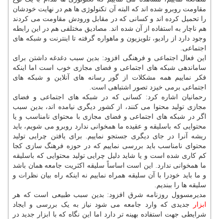
مقاومت روبرو شده اند که البته آن تکنولوژی ها هم در نهایت خودشان
را تحمیل کرده اند و کسانی که در مقابل ورودش مقاومت می کردند
هم ناچار به استفاده از آن شده اند. مصادیق مختلفی هم در این رابطه
وجود دارد از رادیو، تلویزیون و ماهواره گرفته تا اینترنت و شبکه های
اجتماعی.
این فعال اجتماعی و فرهنگی افزود: بدین سبب دغدغه داشتن برای
ساماندهی شبکه های اجتماعی و فضای مجازی خوب است اما اینکه
فکر نماییم همه مشکلات از گور رسانه های آنلاین و شبکه های
اجتماعی برمی خیزد تصور اشتباهی است.
رحمانیان اشاره کرد: کسانی که در شبکه های اجتماعی و فضای
مجازی تولید محتوا می کنند، از کشور دیگری نیامده اند، بدین سبب
اگر در شبکه های اجتماعی و فضای مجازی با محتوای نامناسب و یا
محتوایی که باسلیقه و عقیده ما همخوانی ندارد روبرو می شویم، باید
ریشه آنرا در جای دیگری جستجو نماییم. برای یافتن چرایی تولید
محتوای نامناسب باید بررسی نماییم که در حوزه فرهنگ سازی کجا
کم کاری شده است و یا شاید دلیل چرایی تولید محتوایی که باسلیقه
ما همخوانی ندارد. این است اساساً سلیقه اکثریت جامعه همان باشد
و ما باید خودرا با آن سلیقه همراه نماییم نه اینکه راه بیان نظرات و
سلیقه ها را ببندیم.
مدیرمسوول روزنامه شرق افزود: بدین سبب طبیعی است که هر
ابزار
جدیدی که وارد جامعه می شود نیاز به یک بررسی و ایجاد
شرایطی جهت استفاده بهینه تر دارد اما این نگاه که با ابزار جدید در