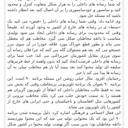
که شما رسانه های داخلی را به هزار شکل متفاوت کنترل و محدود
کنید و سانسور و خودسانسوری را بر آن اعمال کنید بعد انتظار داشته
باشید که مسئله حل شود.
وی ادامه داد: وقتی شما رسانه های داخلی را «قبض» می کنید یک
«بسط» ی در رسانه های خارج از کشور به وجود آورده اید. طبیعتاً
وقتی که محدودیت برای رسانه های داخلی ایجاد می شود تولیدی
متناسب با ذائقه مخاطبان شکل نمی گیرد. مخاطب هم که معطل
نمی ماند و بطور قطع خوراک مورد علاقه خودرا در آن سوی مرز
جستجو می کند. بعد هم مسئولان گله می کنند که چرا فلان رسانه آن
سوی مرزی مقابل کشورمان خبرپراکنی می کند؛ خب شما برای
رسانه های داخلی فرصت ایجاد کنید که بدون واهمه از خط قرمزهای
سلیقه ای تولید محتوا کنند بعد ببینید آیا باز هم مخاطب میلی به آن
رسانه ها پیدا می کند یا خیر.
رحمانیان افزود: مثال خیلی روشن این مسئله برنامه ۹۰ است. این
برنامه ۹۰ بعنوان یک برنامه تلویزیونی پرمخاطب وقتی که پخش می
شد نه فقط غالب مخاطبان داخلی که اتفاقاً از تلویزیون گریزان هم
هستند را به سمت خودش جلب می کرد بلکه مخاطب بیرونی از
کشورهایی مثل افغانستان و تاجیکستان و حتی ایرانی های خارج از
کشور را پای تلویزیون می نشاند.
این فعال اجتماعی و فرهنگی اشاره کرد: دلیل پربیننده شدن برنامه
۹۰ این بود که یک محتوایی تولید می شد که این محتوا موردپسند
ذائقه مخاطبان بود؛ بدین سبب اگر نهضت تولید محتوا در کشور شکل