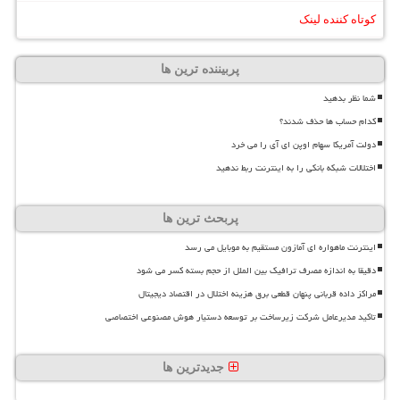
کوتاه کننده لینک
پربیننده ترین ها
شما نظر بدهید
کدام حساب ها حذف شدند؟
دولت آمریکا سهام اوپن ای آی را می خرد
اختلالات شبکه بانکی را به اینترنت ربط ندهید
پربحث ترین ها
اینترنت ماهواره ای آمازون مستقیم به موبایل می رسد
دقیقا به اندازه مصرف ترافیک بین الملل از حجم بسته کسر می شود
مراکز داده قربانی پنهان قطعی برق هزینه اختلال در اقتصاد دیجیتال
تاکید مدیرعامل شرکت زیرساخت بر توسعه دستیار هوش مصنوعی اختصاصی
جدیدترین ها