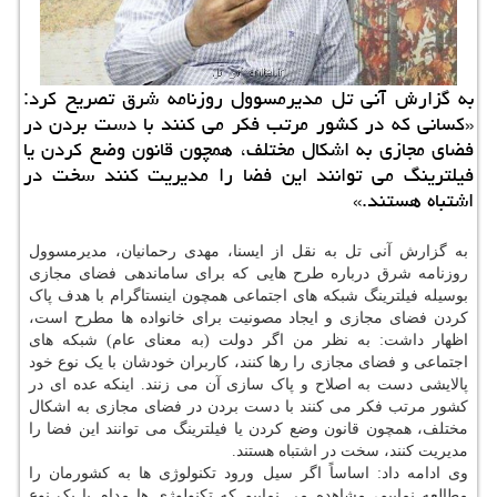
به گزارش آنی تل مدیرمسوول روزنامه شرق تصریح كرد:
«كسانی كه در كشور مرتب فكر می كنند با دست بردن در
فضای مجازی به اشكال مختلف، همچون قانون وضع كردن یا
فیلترینگ می توانند این فضا را مدیریت كنند سخت در
اشتباه هستند.»
به گزارش آنی تل به نقل از ایسنا، مهدی رحمانیان، مدیرمسوول
روزنامه شرق درباره طرح هایی که برای ساماندهی فضای مجازی
بوسیله فیلترینگ شبکه های اجتماعی همچون اینستاگرام با هدف پاک
کردن فضای مجازی و ایجاد مصونیت برای خانواده ها مطرح است،
اظهار داشت: به نظر من اگر دولت (به معنای عام) شبکه های
اجتماعی و فضای مجازی را رها کنند، کاربران خودشان با یک نوع خود
پالایشی دست به اصلاح و پاک سازی آن می زنند. اینکه عده ای در
کشور مرتب فکر می کنند با دست بردن در فضای مجازی به اشکال
مختلف، همچون قانون وضع کردن یا فیلترینگ می توانند این فضا را
مدیریت کنند، سخت در اشتباه هستند.
وی ادامه داد: اساساً اگر سیل ورود تکنولوژی ها به کشورمان را
مطالعه نماییم، مشاهده می نماییم که تکنولوژی ها مدام با یک نوع