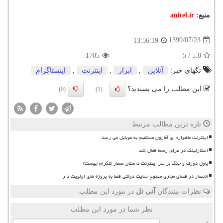
منبع:
anitel.ir
1399/07/23
13:56:19
1705
5
/
5.0
تگهای خبر:
آنلاین
,
ابزار
,
اینترنت
,
اینستاگرام
این مطلب را می پسندید؟
(0)
(1)
تازه ترین مطالب مرتبط
اینترنت ماهواره ای آمازون مستقیم به موبایل می رسد
استارلینک در عراق رسما فعال شد
پاول دورف و جنگ بر سر اینترنت داستان معمار تلگرام چیست؟
انحصار در فضای مجازی ممنوع حمایت دولتی فقط به پروژه های اولویت دار
نظرات بینندگان
آنی تل
در مورد این مطلب
نظر شما در مورد این مطلب